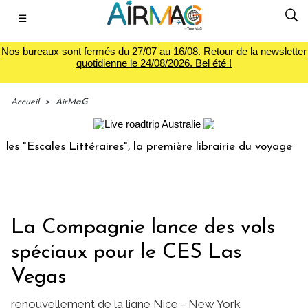
☰
Nos bureaux sont fermés du 27/07 au 16/08. Retour de la newsletter
quotidienne le 24/08/2026. Bel été !
Accueil
>
AirMaG
scales Littéraires", la première librairie du voyage
Le 
La Compagnie lance des vols
spéciaux pour le CES Las
Vegas
renouvellement de la ligne Nice - New York