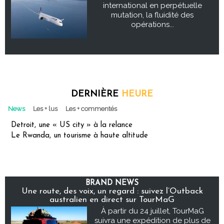
international en perpétuelle
mutation, la fluidité des
opérations...
DERNIÈRE
HEURE
News
Les + lus
Les + commentés
Detroit, une « US city » à la relance
Le Rwanda, un tourisme à haute altitude
BRAND NEWS
Une route, des voix, un regard : suivez l’Outback
australien en direct sur TourMaG
À partir du 24 juillet, TourMaG
suivra une expédition de plus de