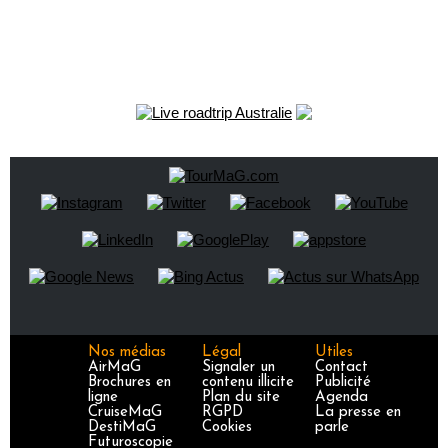
Nos médias
Légal
Utiles
AirMaG
Signaler un
Contact
Brochures en
contenu illicite
Publicité
ligne
Plan du site
Agenda
CruiseMaG
RGPD
La presse en
DestiMaG
Cookies
parle
Futuroscopie