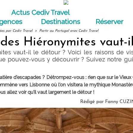
Actus Cediv Travel
agences
Destinations
Réserver
ées par Cediv Travel
>
Partir au Portugal avec Cediv Travel
es Hiéronymites vaut-il
es vaut-il le détour ? Voici les raisons de vi
que pouvez-vous y découvrir ? Suivez notre gu
ière d'escapades ? Détrompez-vous : rien que sur le Vieux Cont
 emmène vers Lisbonne où l'on visitera le mythique Monastè
s allez voir qu'il vaut largement le détour !
Rédigé par
Fanny CUZI