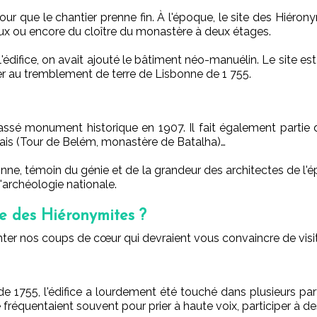
pour que le chantier prenne fin. À l'époque, le site des Hiéro
naux ou encore du cloître du monastère à deux étages.
e l'édifice, on avait ajouté le bâtiment néo-manuélin. Le site es
ster au tremblement de terre de Lisbonne de 1 755.
assé monument historique en 1907. Il fait également partie
ais (Tour de Belém, monastère de Batalha)…
ne, témoin du génie et de la grandeur des architectes de l'épo
archéologie nationale.
e des Hiéronymites ?
nter nos coups de cœur qui devraient vous convaincre de visi
e 1755, l'édifice a lourdement été touché dans plusieurs par
réquentaient souvent pour prier à haute voix, participer à des