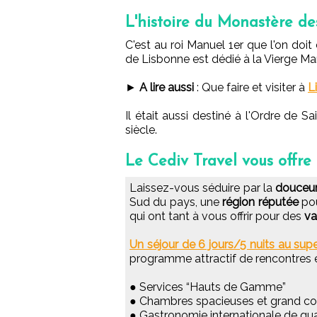
L'histoire du Monastère d
C'est au roi Manuel 1er que l'on do
de Lisbonne est dédié à la Vierge Mar
►
A lire aussi
: Que faire et visiter à
L
Il était aussi destiné à l'Ordre de
siècle.
Le Cediv Travel vous offre
Laissez-vous séduire par la
douceur
Sud du pays, une
région réputée
pou
qui ont tant à vous offrir pour des
va
Un séjour de 6 jours/5 nuits au su
programme attractif de rencontres e
● Services “Hauts de Gamme”
● Chambres spacieuses et grand co
● Gastronomie internationale de qua