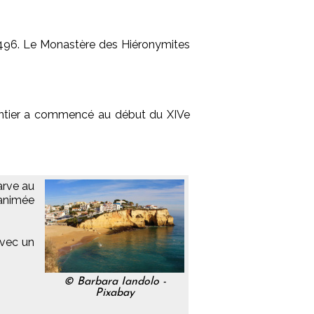
1 496. Le Monastère des Hiéronymites
chantier a commencé au début du XIVe
arve au
 animée
avec un
© Barbara Iandolo -
Pixabay