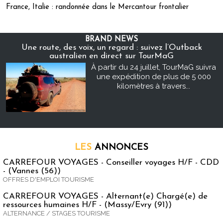
France, Italie : randonnée dans le Mercantour frontalier
BRAND NEWS
Une route, des voix, un regard : suivez l’Outback
australien en direct sur TourMaG
À partir du 24 juillet, TourMaG suivra
une expédition de plus de 5 000
kilomètres à travers...
LES
ANNONCES
CARREFOUR VOYAGES - Conseiller voyages H/F - CDD
- (Vannes (56))
OFFRES D'EMPLOI TOURISME
CARREFOUR VOYAGES - Alternant(e) Chargé(e) de
ressources humaines H/F - (Massy/Evry (91))
ALTERNANCE / STAGES TOURISME