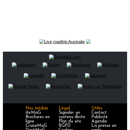
Nos médias
Légal
Utiles
AirMaG
Signaler un
Contact
Brochures en
contenu illicite
Publicité
ligne
Plan du site
Agenda
CruiseMaG
RGPD
La presse en