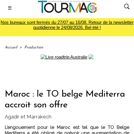
☰
Nos bureaux sont fermés du 27/07 au 16/08. Retour de la newsletter
quotidienne le 24/08/2026. Bel été !
Accueil
>
Production
Maroc : le TO belge Mediterra
accroit son offre
Agadir et Marrakech
L’engouement pour le Maroc est tel que le TO Belge
Mediterra a été obligé de prévoir une augmentation de