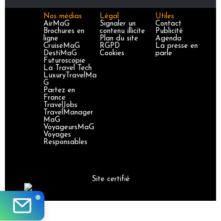
Nos médias
Légal
Utiles
AirMaG
Signaler un
Contact
Brochures en
contenu illicite
Publicité
ligne
Plan du site
Agenda
CruiseMaG
RGPD
La presse en
DestiMaG
Cookies
parle
Futuroscopie
La Travel Tech
LuxuryTravelMa
G
Partez en
France
TravelJobs
TravelManager
MaG
VoyageursMaG
Voyages
Responsables
Site certifié