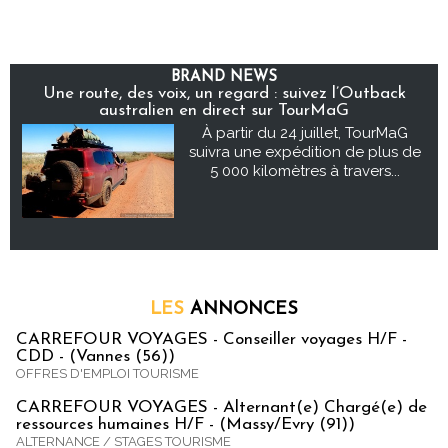
BRAND NEWS
Une route, des voix, un regard : suivez l’Outback
australien en direct sur TourMaG
À partir du 24 juillet, TourMaG
suivra une expédition de plus de
5 000 kilomètres à travers...
LES
ANNONCES
CARREFOUR VOYAGES - Conseiller voyages H/F -
CDD - (Vannes (56))
OFFRES D'EMPLOI TOURISME
CARREFOUR VOYAGES - Alternant(e) Chargé(e) de
ressources humaines H/F - (Massy/Evry (91))
ALTERNANCE / STAGES TOURISME