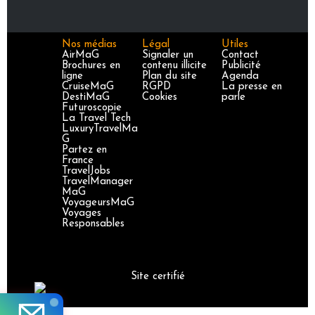
Nos médias
Légal
Utiles
AirMaG
Signaler un
Contact
Brochures en
contenu illicite
Publicité
ligne
Plan du site
Agenda
CruiseMaG
RGPD
La presse en
DestiMaG
Cookies
parle
Futuroscopie
La Travel Tech
LuxuryTravelMa
G
Partez en
France
TravelJobs
TravelManager
MaG
VoyageursMaG
Voyages
Responsables
Site certifié