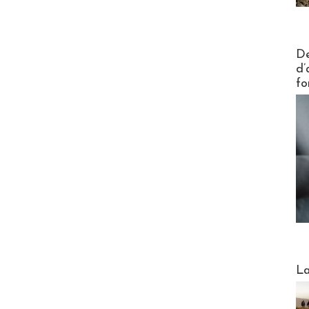
Actus V
De
d’
fo
Webinai
La