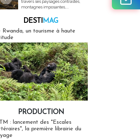
travers ses paysages contrastés,
montagnes imposantes,...
DESTI
MAG
MAG
 Rwanda, un tourisme à haute
titude
PRODUCTION
ion
TM : lancement des "Escales
ttéraires", la première librairie du
oyage