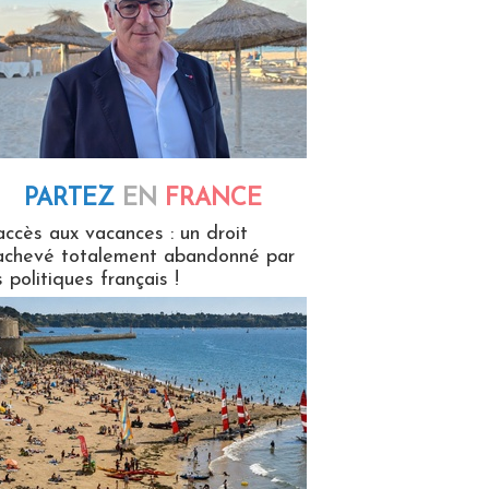
PARTEZ
EN
FRANCE
 en France
accès aux vacances : un droit
achevé totalement abandonné par
s politiques français !