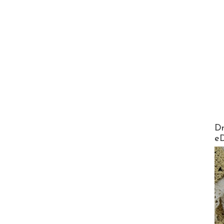
AirMa
Dr
e