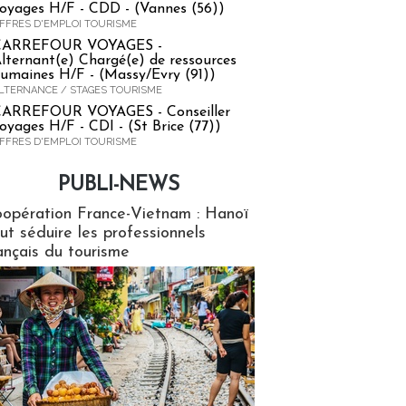
oyages H/F - CDD - (Vannes (56))
FFRES D'EMPLOI TOURISME
CARREFOUR VOYAGES -
lternant(e) Chargé(e) de ressources
umaines H/F - (Massy/Evry (91))
LTERNANCE / STAGES TOURISME
ARREFOUR VOYAGES - Conseiller
oyages H/F - CDI - (St Brice (77))
FFRES D'EMPLOI TOURISME
PUBLI-NEWS
ews
opération France-Vietnam : Hanoï
ut séduire les professionnels
ançais du tourisme