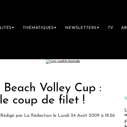
LITÉS
THÉMATIQUES
NEWSLETTERS
TV
A
▼
▼
▼
Beach Volley Cup :
le coup de filet !
L
a
Rédigé par
La Rédaction
le Lundi 24 Août 2009 à 18:26
F
M