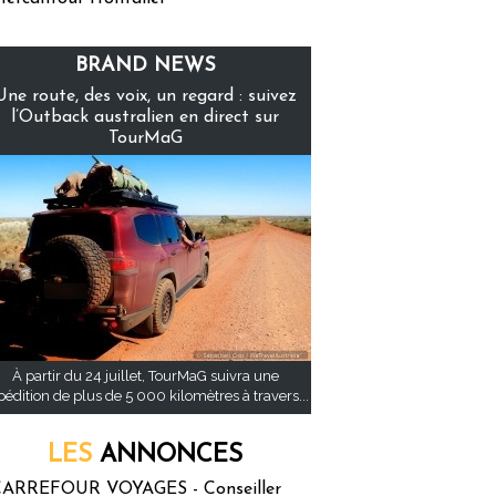
BRAND NEWS
Une route, des voix, un regard : suivez
l’Outback australien en direct sur
TourMaG
À partir du 24 juillet, TourMaG suivra une
pédition de plus de 5 000 kilomètres à travers...
LES
ANNONCES
ARREFOUR VOYAGES - Conseiller