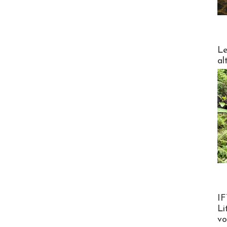
DESTI
Le
al
Product
IF
Li
v