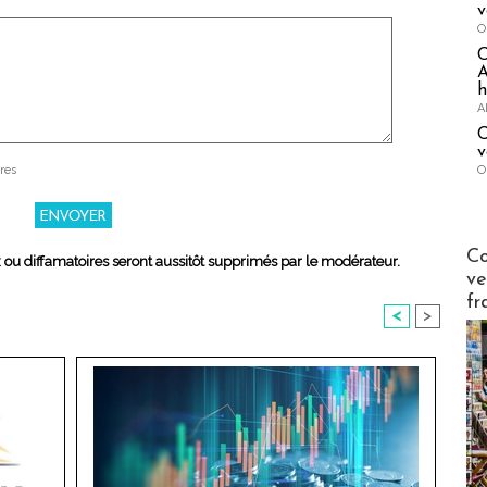
v
O
A
h
A
C
v
O
res
Publi-n
Co
x ou diffamatoires seront aussitôt supprimés par le modérateur.
ve
fr
<
>