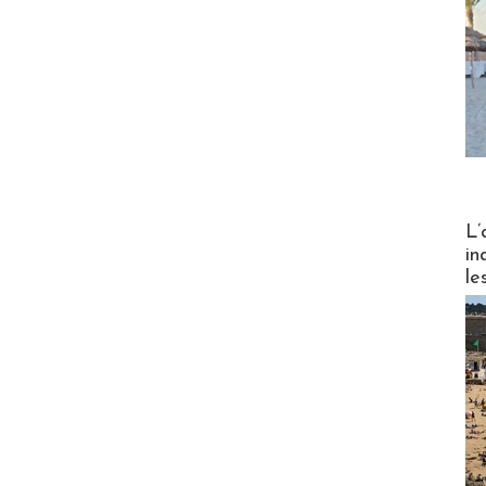
Partez
L’
in
le