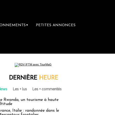
BONNEMENTS
PETITES ANNONCES
▼
DERNIÈRE
HEURE
News
Les + lus
Les + commentés
e Rwanda, un tourisme à haute
ltitude
rance, Italie : randonnée dans le
ercantour frontalier