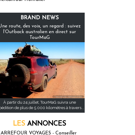
BRAND NEWS
Une route, des voix, un regard : suivez
l’Outback australien en direct sur
TourMaG
À partir du 24 juillet, TourMaG suivra une
pédition de plus de 5 000 kilomètres à travers...
LES
ANNONCES
ARREFOUR VOYAGES - Conseiller