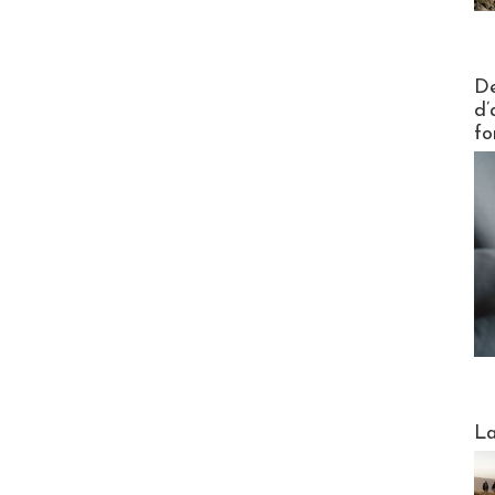
Actus V
De
d’
fo
Webinai
La