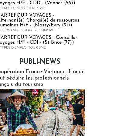
oyages H/F - CDD - (Vannes (56))
FFRES D'EMPLOI TOURISME
CARREFOUR VOYAGES -
lternant(e) Chargé(e) de ressources
umaines H/F - (Massy/Evry (91))
LTERNANCE / STAGES TOURISME
ARREFOUR VOYAGES - Conseiller
oyages H/F - CDI - (St Brice (77))
FFRES D'EMPLOI TOURISME
PUBLI-NEWS
ews
opération France-Vietnam : Hanoï
ut séduire les professionnels
ançais du tourisme