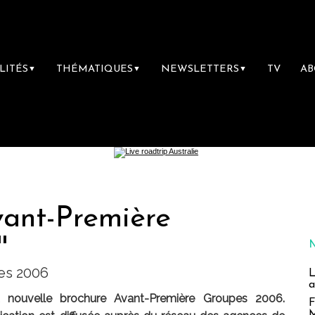
LITÉS
THÉMATIQUES
NEWSLETTERS
TV
A
▼
▼
▼
Avant-Première
'
es 2006
L
a
a nouvelle brochure Avant-Première Groupes 2006.
F
M