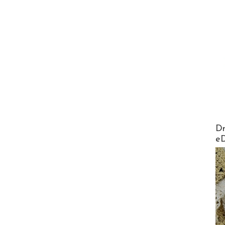
AirMa
Dr
e