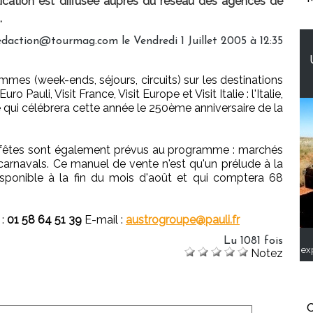
cation est diffusée auprès du réseau des agences de
.
edaction@tourmag.com le Vendredi 1 Juillet 2005 à 12:35
mes (week-ends, séjours, circuits) sur les destinations
 Pauli, Visit France, Visit Europe et Visit Italie : l'Italie,
he qui célébrera cette année le 250ème anniversaire de la
fêtes sont également prévus au programme : marchés
carnavals. Ce manuel de vente n'est qu'un prélude à la
sponible à la fin du mois d'août et qui comptera 68
 :
01 58 64 51 39
E-mail :
austrogroupe@pauli.fr
Lu 1081 fois
ex
Notez
C