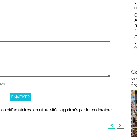
v
O
A
h
A
C
v
O
Publi-n
Co
ve
fr
res
x ou diffamatoires seront aussitôt supprimés par le modérateur.
<
>