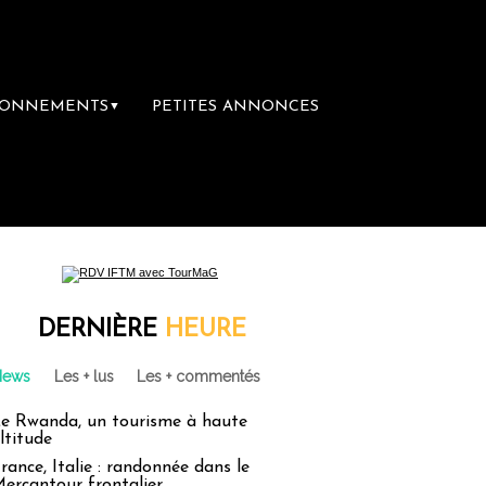
BONNEMENTS
PETITES ANNONCES
▼
DERNIÈRE
HEURE
News
Les + lus
Les + commentés
e Rwanda, un tourisme à haute
ltitude
rance, Italie : randonnée dans le
ercantour frontalier