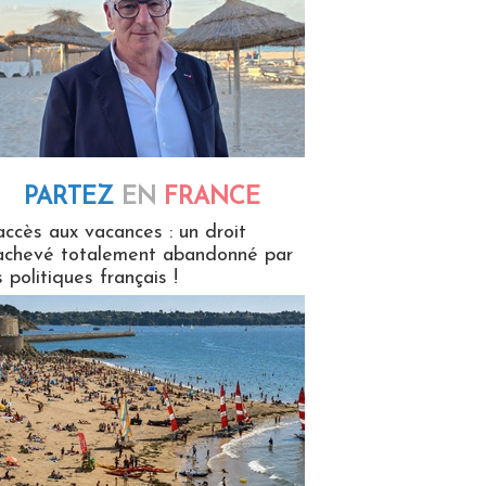
PARTEZ
EN
FRANCE
 en France
accès aux vacances : un droit
achevé totalement abandonné par
s politiques français !