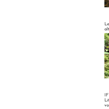
DESTI
Le
al
Product
IF
Li
v