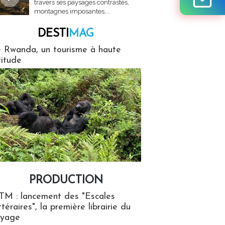
travers ses paysages contrastés,
montagnes imposantes,...
DESTI
MAG
MAG
 Rwanda, un tourisme à haute
titude
PRODUCTION
ion
TM : lancement des "Escales
ttéraires", la première librairie du
oyage