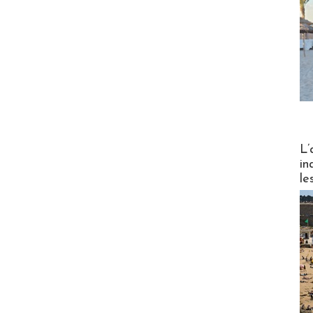
Partez
L’
in
le