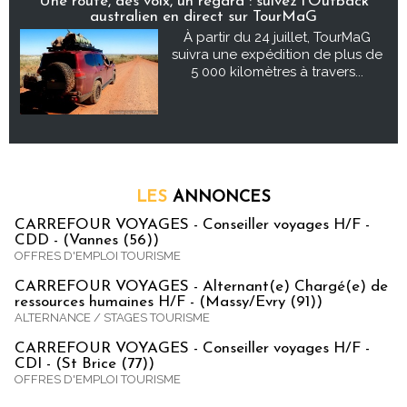
Une route, des voix, un regard : suivez l’Outback
australien en direct sur TourMaG
À partir du 24 juillet, TourMaG
suivra une expédition de plus de
5 000 kilomètres à travers...
LES
ANNONCES
CARREFOUR VOYAGES - Conseiller voyages H/F -
CDD - (Vannes (56))
OFFRES D'EMPLOI TOURISME
CARREFOUR VOYAGES - Alternant(e) Chargé(e) de
ressources humaines H/F - (Massy/Evry (91))
ALTERNANCE / STAGES TOURISME
CARREFOUR VOYAGES - Conseiller voyages H/F -
CDI - (St Brice (77))
OFFRES D'EMPLOI TOURISME