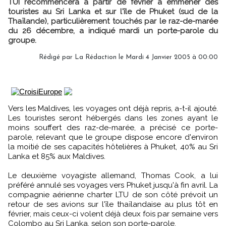
TUI recommencera à partir de février à emmener des
touristes au Sri Lanka et sur l'île de Phuket (sud de la
Thaïlande), particulièrement touchés par le raz-de-marée
du 26 décembre, a indiqué mardi un porte-parole du
groupe.
Rédigé par
La Rédaction
le Mardi 4 Janvier 2005 à 00:00
Vers les Maldives, les voyages ont déjà repris, a-t-il ajouté.
Les touristes seront hébergés dans les zones ayant le
moins souffert des raz-de-marée, a précisé ce porte-
parole, relevant que le groupe dispose encore d'environ
la moitié de ses capacités hôtelières à Phuket, 40% au Sri
Lanka et 85% aux Maldives.
Le deuxième voyagiste allemand, Thomas Cook, a lui
préféré annulé ses voyages vers Phuket jusqu'à fin avril. La
compagnie aérienne charter LTU de son côté prévoit un
retour de ses avions sur l'île thaïlandaise au plus tôt en
février, mais ceux-ci volent déjà deux fois par semaine vers
Colombo au Sri Lanka, selon son porte-parole.