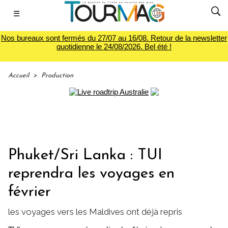
☰
Nos bureaux sont fermés du 27/07 au 16/08. Retour de la newsletter
quotidienne le 24/08/2026. Bel été !
Accueil
>
Production
Phuket/Sri Lanka : TUI
reprendra les voyages en
février
les voyages vers les Maldives ont déjà repris