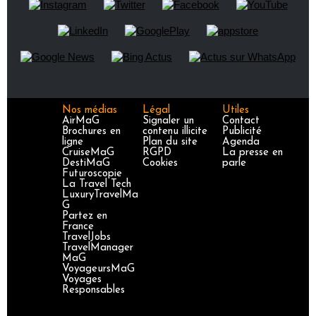
Nos médias
Légal
Utiles
AirMaG
Signaler un
Contact
Brochures en
contenu illicite
Publicité
ligne
Plan du site
Agenda
CruiseMaG
RGPD
La presse en
DestiMaG
Cookies
parle
Futuroscopie
La Travel Tech
LuxuryTravelMa
G
Partez en
France
TravelJobs
TravelManager
MaG
VoyageursMaG
Voyages
Responsables