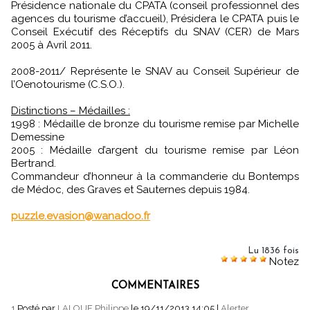
Présidence nationale du CPATA (conseil professionnel des
agences du tourisme d’accueil), Présidera le CPATA puis le
Conseil Exécutif des Réceptifs du SNAV (CER) de Mars
2005 à Avril 2011.
2008-2011/ Représente le SNAV au Conseil Supérieur de
l’Oenotourisme (C.S.O.).
Distinctions – Médailles :
1998 : Médaille de bronze du tourisme remise par Michelle
Demessine
2005 : Médaille d’argent du tourisme remise par Léon
Bertrand.
Commandeur d’honneur à la commanderie du Bontemps
de Médoc, des Graves et Sauternes depuis 1984.
puzzle.evasion@wanadoo.fr
Lu 1836 fois
Notez
COMMENTAIRES
1.
Posté par
LALOUE Philippe
le 19/11/2013 14:05
|
Alerter