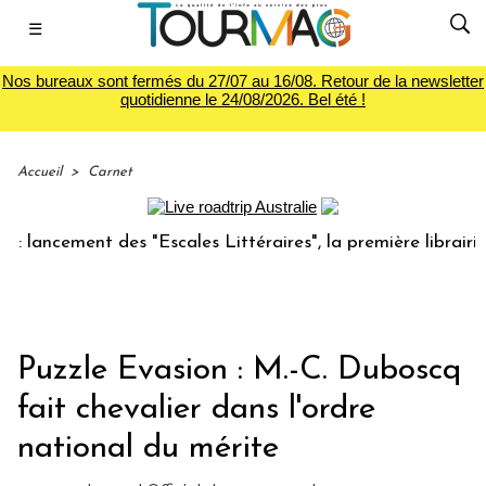
☰
Nos bureaux sont fermés du 27/07 au 16/08. Retour de la newsletter
quotidienne le 24/08/2026. Bel été !
Accueil
>
Carnet
lancement des "Escales Littéraires", la première librairie d
Puzzle Evasion : M.-C. Duboscq
fait chevalier dans l'ordre
national du mérite