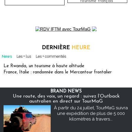
tourisme français"
DERNIÈRE
HEURE
News
Les + lus
Les + commentés
Le Rwanda, un tourisme à haute altitude
France, Italie : randonnée dans le Mercantour frontalier
BRAND NEWS
Une route, des voix, un regard : suivez l’Outback
australien en direct sur TourMaG
À partir du 24 juillet, TourMaG suivra
une expédition de plus de 5 000
kilomètres à travers...