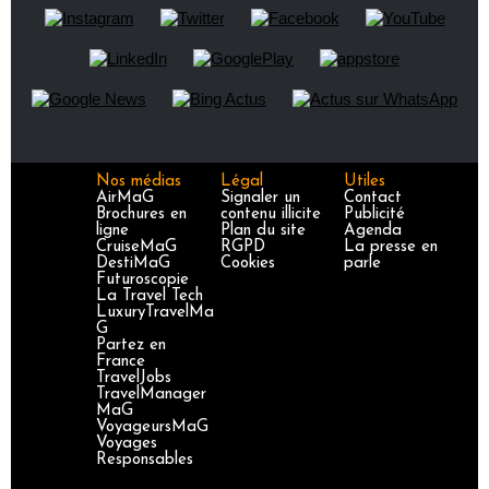
Nos médias
Légal
Utiles
AirMaG
Signaler un
Contact
Brochures en
contenu illicite
Publicité
ligne
Plan du site
Agenda
CruiseMaG
RGPD
La presse en
DestiMaG
Cookies
parle
Futuroscopie
La Travel Tech
LuxuryTravelMa
G
Partez en
France
TravelJobs
TravelManager
MaG
VoyageursMaG
Voyages
Responsables