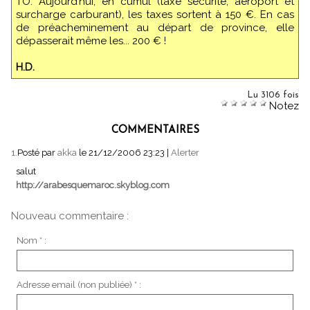
TO. Aujourd’hui, en cumul (taxe sécurité, aéroport et
surcharge carburant), les taxes sortent à 150 €. En cas
de préacheminement au départ de province, elle
dépasserait même les... 200 € !
H.D.
Lu 3106 fois
Notez
COMMENTAIRES
1.
Posté par
akka
le 21/12/2006 23:23
|
Alerter
salut
http://arabesquemaroc.skyblog.com
Nouveau commentaire :
Nom * :
Adresse email (non publiée) * :