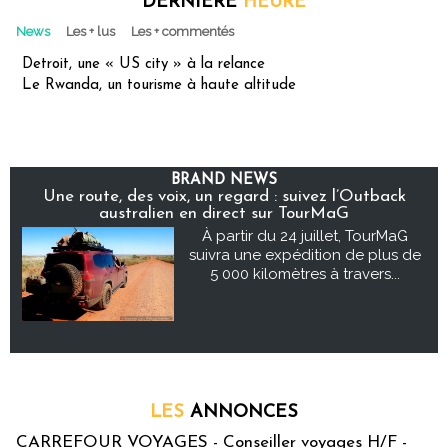
DERNIÈRE
HEURE
News
Les + lus
Les + commentés
Detroit, une « US city » à la relance
Le Rwanda, un tourisme à haute altitude
BRAND NEWS
Une route, des voix, un regard : suivez l’Outback
australien en direct sur TourMaG
À partir du 24 juillet, TourMaG
suivra une expédition de plus de
5 000 kilomètres à travers...
LES
ANNONCES
CARREFOUR VOYAGES - Conseiller voyages H/F -