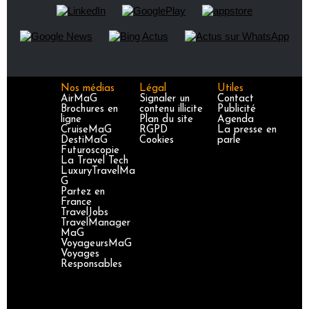
Nos médias
Légal
Utiles
AirMaG
Signaler un
Contact
Brochures en
contenu illicite
Publicité
ligne
Plan du site
Agenda
CruiseMaG
RGPD
La presse en
DestiMaG
Cookies
parle
Futuroscopie
La Travel Tech
LuxuryTravelMa
G
Partez en
France
TravelJobs
TravelManager
MaG
VoyageursMaG
Voyages
Responsables