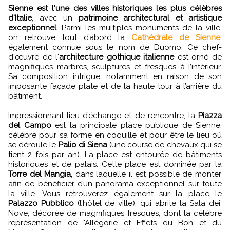
Sienne est l'une des villes historiques les plus célèbres
d'Italie
, avec un
patrimoine architectural et artistique
exceptionnel
. Parmi les multiples monuments de la ville,
on retrouve tout d’abord la
Cathédrale de Sienne
,
également connue sous le nom de Duomo. Ce chef-
d'œuvre de l'
architecture gothique italienne
est orné de
magnifiques marbres, sculptures et fresques à l’intérieur.
Sa composition intrigue, notamment en raison de son
imposante façade plate et de la haute tour à l’arrière du
bâtiment.
Impressionnant lieu d’échange et de rencontre, la
Piazza
del Campo
est la principale place publique de Sienne,
célèbre pour sa forme en coquille et pour être le lieu où
se déroule le
Palio di Siena
(une course de chevaux qui se
tient 2 fois par an). La place est entourée de bâtiments
historiques et de palais. Cette place est dominée par la
Torre del Mangia,
dans laquelle il est possible de monter
afin de bénéficier d’un panorama exceptionnel sur toute
la ville. Vous retrouverez également sur la place le
Palazzo Pubblico
(l’hôtel de ville), qui abrite la Sala dei
Nove, décorée de magnifiques fresques, dont la célèbre
représentation de "Allégorie et Effets du Bon et du