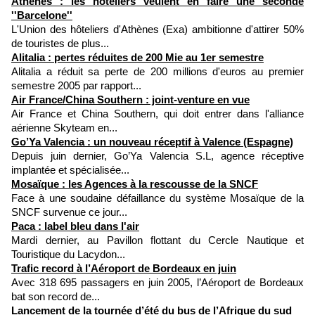
Athènes : les hôteliers veulent en faire une seconde
''Barcelone''
L'Union des hôteliers d'Athènes (Exa) ambitionne d'attirer 50%
de touristes de plus...
Alitalia : pertes réduites de 200 Mie au 1er semestre
Alitalia a réduit sa perte de 200 millions d'euros au premier
semestre 2005 par rapport...
Air France/China Southern : joint-venture en vue
Air France et China Southern, qui doit entrer dans l'alliance
aérienne Skyteam en...
Go’Ya Valencia : un nouveau réceptif à Valence (Espagne)
Depuis juin dernier, Go’Ya Valencia S.L, agence réceptive
implantée et spécialisée...
Mosaïque : les Agences à la rescousse de la SNCF
Face à une soudaine défaillance du système Mosaïque de la
SNCF survenue ce jour...
Paca : label bleu dans l'air
Mardi dernier, au Pavillon flottant du Cercle Nautique et
Touristique du Lacydon...
Trafic record à l’Aéroport de Bordeaux en juin
Avec 318 695 passagers en juin 2005, l’Aéroport de Bordeaux
bat son record de...
Lancement de la tournée d’été du bus de l’Afrique du sud