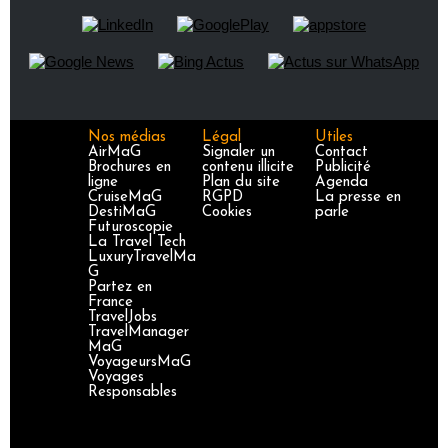
Nos médias
Légal
Utiles
AirMaG
Signaler un
Contact
Brochures en
contenu illicite
Publicité
ligne
Plan du site
Agenda
CruiseMaG
RGPD
La presse en
DestiMaG
Cookies
parle
Futuroscopie
La Travel Tech
LuxuryTravelMa
G
Partez en
France
TravelJobs
TravelManager
MaG
VoyageursMaG
Voyages
Responsables