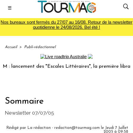
☰
Nos bureaux sont fermés du 27/07 au 16/08. Retour de la newsletter
quotidienne le 24/08/2026. Bel été !
Accueil
>
Publi-rédactionnel
: lancement des "Escales Littéraires", la première librairie
Sommaire
Newsletter 07/07/05
Rédigé par La rédaction - redaction@tourmag.com le Jeudi 7 Juillet
2005 à 09:58