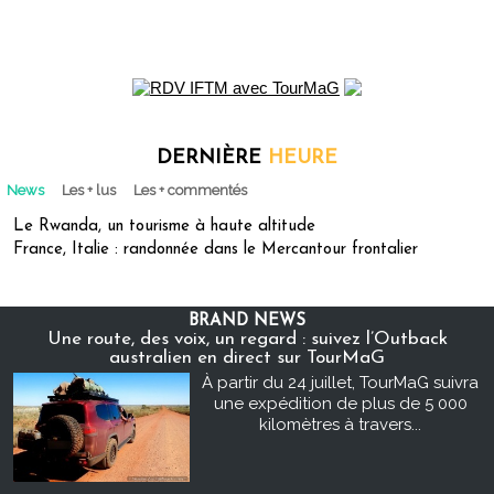
DERNIÈRE
HEURE
News
Les + lus
Les + commentés
Le Rwanda, un tourisme à haute altitude
France, Italie : randonnée dans le Mercantour frontalier
BRAND NEWS
Une route, des voix, un regard : suivez l’Outback
australien en direct sur TourMaG
À partir du 24 juillet, TourMaG suivra
une expédition de plus de 5 000
kilomètres à travers...