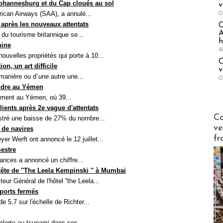
 Johannesburg et du Cap cloués au sol
v
O
rican Airways (SAA), a annulé...
 après les nouveaux attentats
A
 du tourisme britannique se...
h
hine
A
ouvelles propriétés qui porte à 10...
C
on, un art difficile
v
anière ou d´une autre une...
O
endre au Yémen
cement au Yémen, où 39...
ients après 2e vague d'attentats
Publi-n
Co
istré une baisse de 27% du nombre...
ve
 de navires
fr
er Werft ont annoncé le 12 juillet...
mestre
cances a annoncé un chiffre...
tête de ''The Leela Kempinski '' à Mumbai
ur Général de l'hôtel ''the Leela...
oports fermés
 5,7 sur l'échelle de Richter...
alerte au tsunami dans ses...