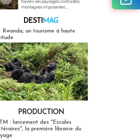
travers ses paysages contrastés,
montagnes imposantes,...
DESTI
MAG
MAG
 Rwanda, un tourisme à haute
titude
PRODUCTION
ion
TM : lancement des "Escales
ttéraires", la première librairie du
oyage