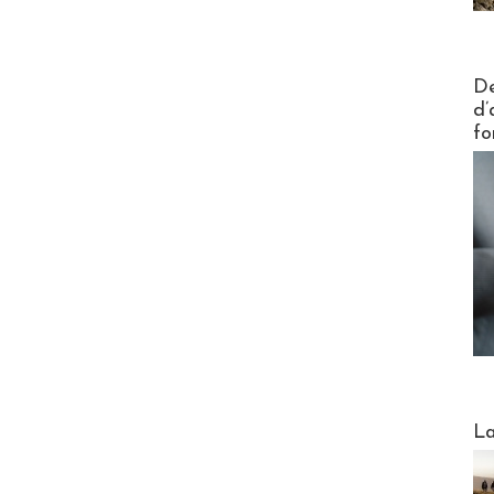
Actus V
De
d’
fo
Webinai
La