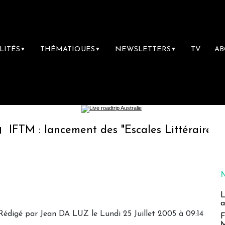
LITÉS
THÉMATIQUES
NEWSLETTERS
TV
A
▼
▼
▼
lancement des "Escales Littéraires", la premi
L
a
Rédigé par Jean DA LUZ le Lundi 25 Juillet 2005 à 09:14
F
M