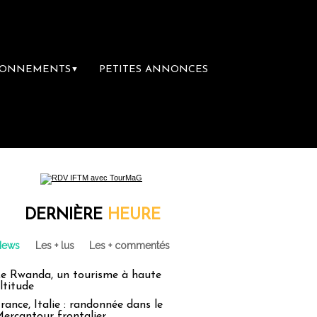
BONNEMENTS
PETITES ANNONCES
▼
ère librairie du voyage
Le groupe Sainte-C
DERNIÈRE
HEURE
News
Les + lus
Les + commentés
e Rwanda, un tourisme à haute
ltitude
rance, Italie : randonnée dans le
ercantour frontalier