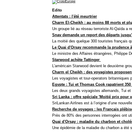
Edito
Attentats : l'été meurtrier
Charm
El-Cheikh : au moins 88 morts et pl
Un groupe lié au réseau terroriste
Al-Qaïda a re
Snav demande un report des départs jusqu'au
La moitié des quelque 300 touristes français qu
Le Quai d'Orsay recommande la prudence à 
Le ministre des Affaires étrangères, Philippe
Starwood achète
Tattinger
L'américain
Starwood devient le deuxième grou
Charm el Cheikh : des voyagistes propose
Les voyagistes et tour-operators britanniques 
Egypte : Tui et Thomas Cook rapatrient 350
Les deux grands voyagistes allemands, Tui et 
Sri Lanka : offre spéciale 'Moitié prix pour v
SriLankan Airlines est à l’origine d’une nouvelle
Recherche de voyages : les Français plébisc
Près de 80% des personnes interrogées ont uti
Quai d'Orsay : maladie du charbon et chol
Une épidémie de la maladie du charbon a été s