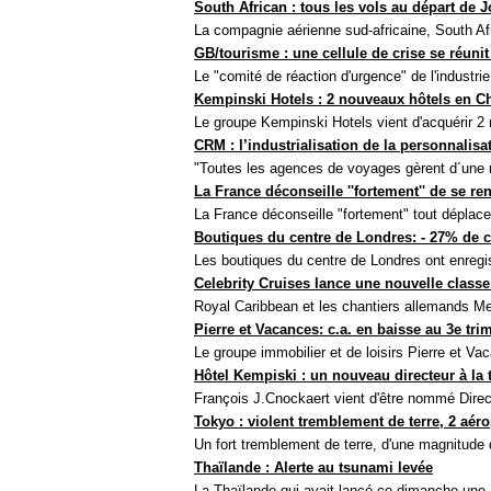
South African : tous les vols au départ de
La compagnie aérienne sud-africaine, South Af
GB/tourisme : une cellule de crise se réunit
Le "comité de réaction d'urgence" de l'industrie
Kempinski Hotels : 2 nouveaux hôtels en C
Le groupe Kempinski Hotels vient d'acquérir 2 n
CRM : l’industrialisation de la personnalisati
"Toutes les agences de voyages gèrent d´une m
La France déconseille ''fortement'' de se r
La France
déconseille "fortement" tout dépla
Boutiques du centre de Londres: - 27% de cl
Les boutiques du centre de Londres ont enreg
Celebrity
Cruises lance une nouvelle classe
Royal
Caribbean et les chantiers allemands Mey
Pierre et Vacances:
c.a. en baisse au 3e tri
Le groupe immobilier et de loisirs Pierre et Va
Hôtel
Kempiski : un nouveau directeur à la 
François
J.Cnockaert vient d'être nommé Directe
Tokyo : violent tremblement de terre, 2 aér
Un fort tremblement de terre, d'une magnitude de
Thaïlande : Alerte au tsunami levée
La Thaïlande
qui avait lancé ce dimanche une 