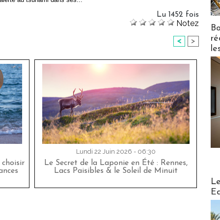
Lu 1452 fois
Notez
Bo
ré
<
>
le
Lundi 22 Juin 2026 - 06:30
choisir
Le Secret de la Laponie en Été : Rennes,
cances
Lacs Paisibles & le Soleil de Minuit
Distribu
Le
Ed