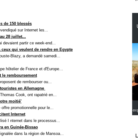
us de 150 blessés
vendiqué sur Internet les...
 28 juillet...
i devaient partir ce week-end...
ceux qui veulent de rendre en Egypte
 Douste-Blazy, a demandé samedi...
pe hôtelier de France et d'Europe…
nt le remboursement
proposent de rembourser ou...
 touristes en Allemagne
Thomas Cook, ont rapatrié en...
otre moitié'
 offre promotionnelle pour le...
ex
itent Internet
lisé I
nternet dans le processus...
éra en Guinée-Bissao
ignalée dans la région de Mansoa...
L