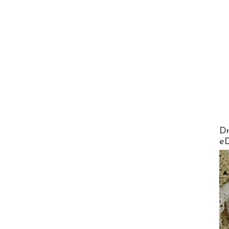
AirMa
Dr
e