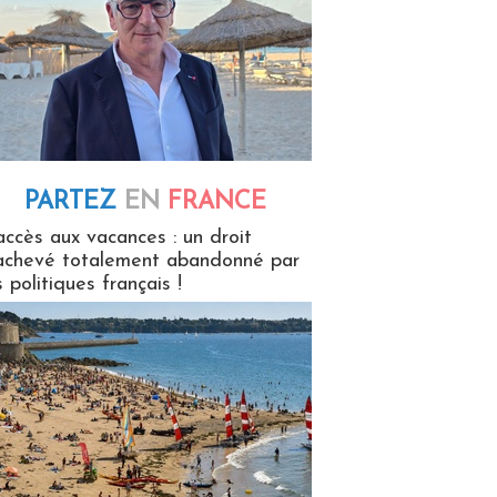
PARTEZ
EN
FRANCE
 en France
accès aux vacances : un droit
achevé totalement abandonné par
s politiques français !