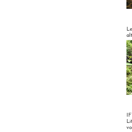
DESTI
Le
al
Product
IF
Li
v