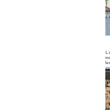
Partez
L’
in
le