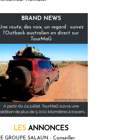
BRAND NEWS
Une route, des voix, un regard : suivez
l’Outback australien en direct sur
TourMaG
À partir du 24 juillet, TourMaG suivra une
pédition de plus de 5 000 kilomètres à travers...
LES
ANNONCES
E GROUPE SALAUN - Conseiller