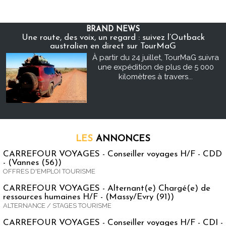
BRAND NEWS
Une route, des voix, un regard : suivez l’Outback
australien en direct sur TourMaG
À partir du 24 juillet, TourMaG suivra
une expédition de plus de 5 000
kilomètres à travers...
LES
ANNONCES
CARREFOUR VOYAGES - Conseiller voyages H/F - CDD
- (Vannes (56))
OFFRES D'EMPLOI TOURISME
CARREFOUR VOYAGES - Alternant(e) Chargé(e) de
ressources humaines H/F - (Massy/Evry (91))
ALTERNANCE / STAGES TOURISME
CARREFOUR VOYAGES - Conseiller voyages H/F - CDI -