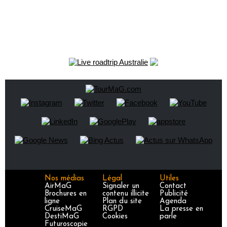
Nos médias
Légal
Utiles
AirMaG
Signaler un
Contact
Brochures en
contenu illicite
Publicité
ligne
Plan du site
Agenda
CruiseMaG
RGPD
La presse en
DestiMaG
Cookies
parle
Futuroscopie