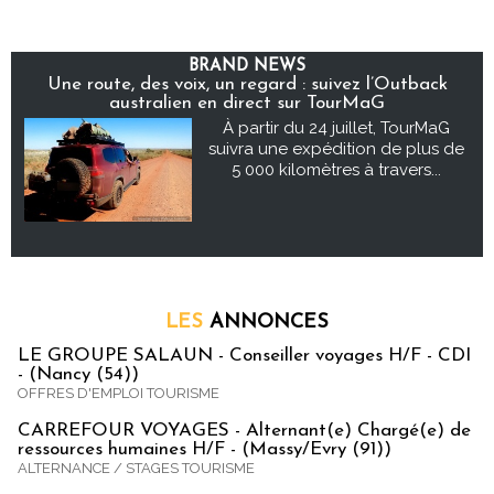
BRAND NEWS
Une route, des voix, un regard : suivez l’Outback
australien en direct sur TourMaG
À partir du 24 juillet, TourMaG
suivra une expédition de plus de
5 000 kilomètres à travers...
LES
ANNONCES
LE GROUPE SALAUN - Conseiller voyages H/F - CDI
- (Nancy (54))
OFFRES D'EMPLOI TOURISME
CARREFOUR VOYAGES - Alternant(e) Chargé(e) de
ressources humaines H/F - (Massy/Evry (91))
ALTERNANCE / STAGES TOURISME