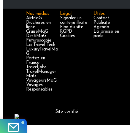
Nos médias
Légal
Utiles
AirMaG
Signaler un
Contact
Brochures en
contenu illicite
Publicité
ligne
Plan du site
Agenda
CruiseMaG
RGPD
La presse en
DestiMaG
Cookies
parle
Futuroscopie
La Travel Tech
LuxuryTravelMa
G
Partez en
France
TravelJobs
TravelManager
MaG
VoyageursMaG
Voyages
Responsables
Site certifié