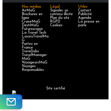
Nos médias
Légal
Utiles
AirMaG
Signaler un
Contact
Brochures en
contenu illicite
Publicité
ligne
Plan du site
Agenda
CruiseMaG
RGPD
La presse en
DestiMaG
Cookies
parle
Futuroscopie
La Travel Tech
LuxuryTravelMa
G
Partez en
France
TravelJobs
TravelManager
MaG
VoyageursMaG
Voyages
Responsables
Site certifié