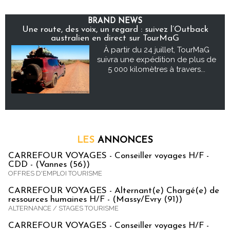
BRAND NEWS
Une route, des voix, un regard : suivez l’Outback
australien en direct sur TourMaG
À partir du 24 juillet, TourMaG
suivra une expédition de plus de
5 000 kilomètres à travers...
LES
ANNONCES
CARREFOUR VOYAGES - Conseiller voyages H/F -
CDD - (Vannes (56))
OFFRES D'EMPLOI TOURISME
CARREFOUR VOYAGES - Alternant(e) Chargé(e) de
ressources humaines H/F - (Massy/Evry (91))
ALTERNANCE / STAGES TOURISME
CARREFOUR VOYAGES - Conseiller voyages H/F -