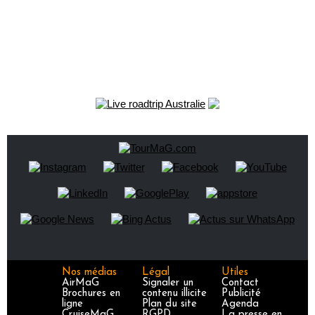
Nos médias
Légal
Utiles
AirMaG
Signaler un
Contact
Brochures en
contenu illicite
Publicité
ligne
Plan du site
Agenda
CruiseMaG
RGPD
La presse en