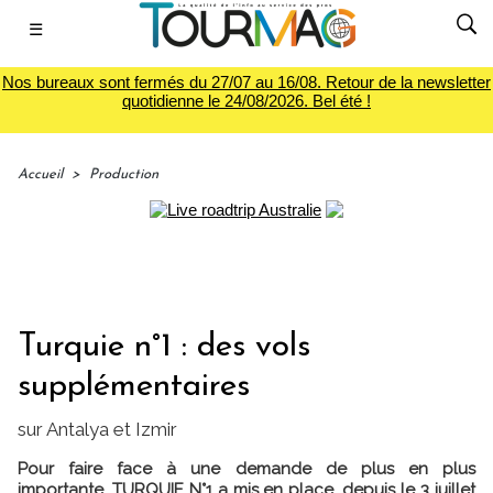
☰
Nos bureaux sont fermés du 27/07 au 16/08. Retour de la newsletter
quotidienne le 24/08/2026. Bel été !
Accueil
>
Production
Turquie n°1 : des vols
supplémentaires
sur Antalya et Izmir
Pour faire face à une demande de plus en plus
importante, TURQUIE N°1 a mis en place, depuis le 3 juillet