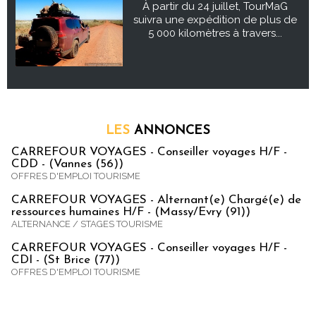
À partir du 24 juillet, TourMaG
suivra une expédition de plus de
5 000 kilomètres à travers...
LES
ANNONCES
CARREFOUR VOYAGES - Conseiller voyages H/F -
CDD - (Vannes (56))
OFFRES D'EMPLOI TOURISME
CARREFOUR VOYAGES - Alternant(e) Chargé(e) de
ressources humaines H/F - (Massy/Evry (91))
ALTERNANCE / STAGES TOURISME
CARREFOUR VOYAGES - Conseiller voyages H/F -
CDI - (St Brice (77))
OFFRES D'EMPLOI TOURISME