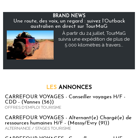
BRAND NEWS
Une route, des voix, un regard : suivez l’Outback
australien en direct sur TourMaG
À partir du 24 juillet, TourMaG
suivra une expédition de plus de
5 000 kilomètres à travers...
LES
ANNONCES
CARREFOUR VOYAGES - Conseiller voyages H/F -
CDD - (Vannes (56))
OFFRES D'EMPLOI TOURISME
CARREFOUR VOYAGES - Alternant(e) Chargé(e) de
ressources humaines H/F - (Massy/Evry (91))
ALTERNANCE / STAGES TOURISME