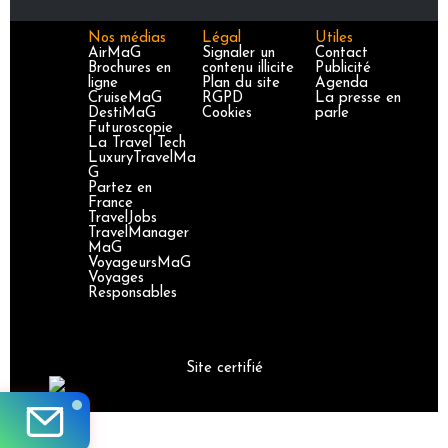
Nos médias
Légal
Utiles
AirMaG
Signaler un
Contact
Brochures en
contenu illicite
Publicité
ligne
Plan du site
Agenda
CruiseMaG
RGPD
La presse en
DestiMaG
Cookies
parle
Futuroscopie
La Travel Tech
LuxuryTravelMa
G
Partez en
France
TravelJobs
TravelManager
MaG
VoyageursMaG
Voyages
Responsables
Site certifié