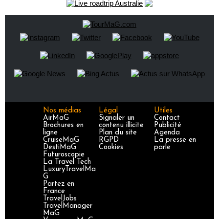
Nos médias
Légal
Utiles
AirMaG
Signaler un
Contact
Brochures en
contenu illicite
Publicité
ligne
Plan du site
Agenda
CruiseMaG
RGPD
La presse en
DestiMaG
Cookies
parle
Futuroscopie
La Travel Tech
LuxuryTravelMa
G
Partez en
France
TravelJobs
TravelManager
MaG