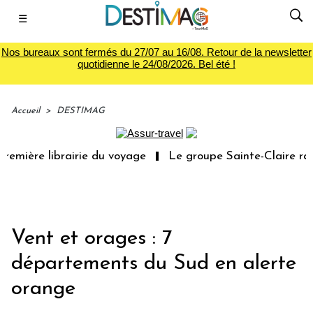
☰
Nos bureaux sont fermés du 27/07 au 16/08. Retour de la newsletter
quotidienne le 24/08/2026. Bel été !
Accueil
>
DESTIMAG
remière librairie du voyage
Le groupe Sainte-Claire rac
Vent et orages : 7
départements du Sud en alerte
orange