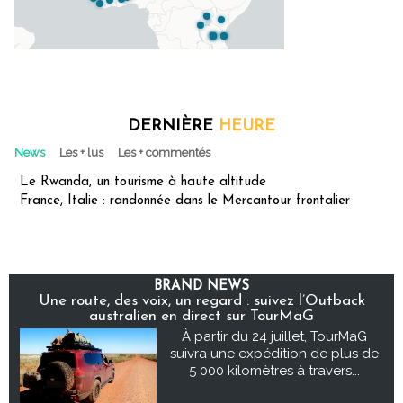
DERNIÈRE
HEURE
News
Les + lus
Les + commentés
Le Rwanda, un tourisme à haute altitude
France, Italie : randonnée dans le Mercantour frontalier
BRAND NEWS
Une route, des voix, un regard : suivez l’Outback
australien en direct sur TourMaG
À partir du 24 juillet, TourMaG
suivra une expédition de plus de
5 000 kilomètres à travers...