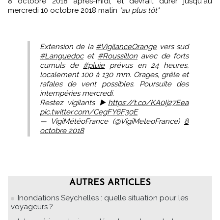
8 octobre 2018 après-midi, et devrait durer jusqu'au
mercredi 10 octobre 2018 matin
"au plus tôt"
Extension de la
#VigilanceOrange
vers sud
#Languedoc
et
#Roussillon
avec de forts
cumuls de
#pluie
prévus en 24 heures,
localement 100 à 130 mm. Orages, grêle et
rafales de vent possibles. Poursuite des
intempéries mercredi.
Restez vigilants ▶️
https://t.co/KA0Ij27Eea
pic.twitter.com/CegFY6F30E
— VigiMétéoFrance (@VigiMeteoFrance)
8
octobre 2018
AUTRES ARTICLES
Inondations Seychelles : quelle situation pour les
voyageurs ?