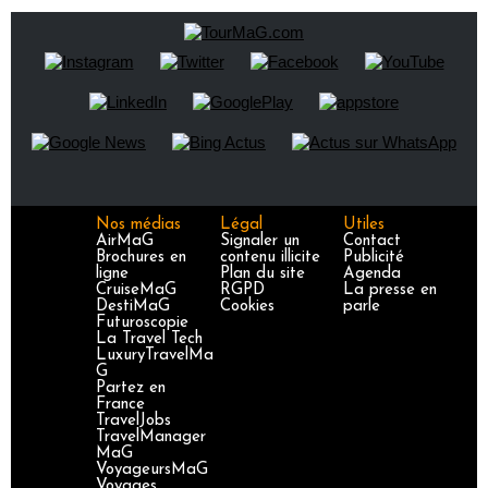
Nos médias
Légal
Utiles
AirMaG
Signaler un
Contact
Brochures en
contenu illicite
Publicité
ligne
Plan du site
Agenda
CruiseMaG
RGPD
La presse en
DestiMaG
Cookies
parle
Futuroscopie
La Travel Tech
LuxuryTravelMa
G
Partez en
France
TravelJobs
TravelManager
MaG
VoyageursMaG
Voyages