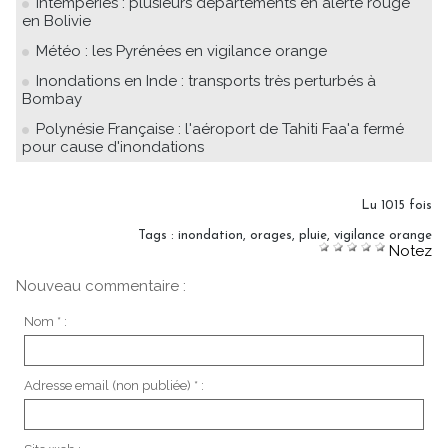
Intempéries : plusieurs départements en alerte rouge
en Bolivie
Météo : les Pyrénées en vigilance orange
Inondations en Inde : transports très perturbés à
Bombay
Polynésie Française : l'aéroport de Tahiti Faa'a fermé
pour cause d'inondations
Lu 1015 fois
Tags
:
inondation
,
orages
,
pluie
,
vigilance orange
Notez
Nouveau commentaire :
Nom * :
Adresse email (non publiée) * :