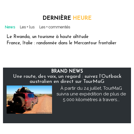
DERNIÈRE
HEURE
News
Les + lus
Les + commentés
Le Rwanda, un tourisme à haute altitude
France, Italie : randonnée dans le Mercantour frontalier
BRAND NEWS
Une route, des voix, un regard : suivez l’Outback
australien en direct sur TourMaG
À partir du 24 juillet, TourMaG
suivra une expédition de plus de
5 000 kilomètres à travers...