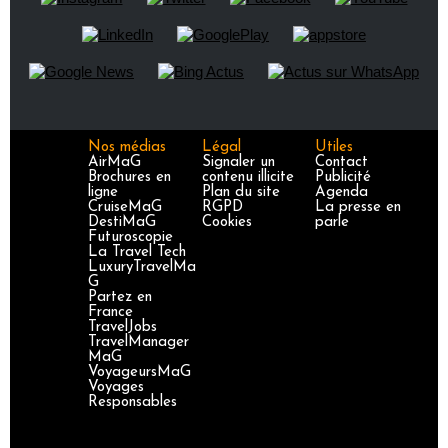
Nos médias
Légal
Utiles
AirMaG
Signaler un
Contact
Brochures en
contenu illicite
Publicité
ligne
Plan du site
Agenda
CruiseMaG
RGPD
La presse en
DestiMaG
Cookies
parle
Futuroscopie
La Travel Tech
LuxuryTravelMa
G
Partez en
France
TravelJobs
TravelManager
MaG
VoyageursMaG
Voyages
Responsables