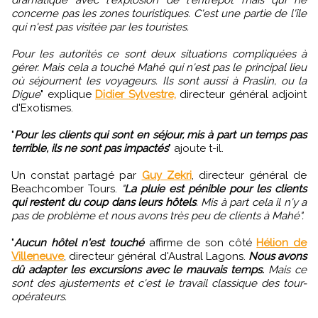
dramatique avec l'explosion de l'entrepôt mais qui ne
concerne pas les zones touristiques. C'est une partie de l'île
qui n'est pas visitée par les touristes.
Pour les autorités ce sont deux situations compliquées à
gérer. Mais cela a touché Mahé qui n'est pas le principal lieu
où séjournent les voyageurs. Ils sont aussi à Praslin, ou la
Digue
" explique
Didier Sylvestre,
directeur général adjoint
d'Exotismes.
"
Pour les clients qui sont en séjour, mis à part un temps pas
terrible, ils ne sont pas impactés
" ajoute t-il.
Un constat partagé par
Guy Zekri
, directeur général de
Beachcomber Tours.
"
La pluie est pénible pour les clients
qui restent du coup dans leurs hôtels
. Mis à part cela il n'y a
pas de problème et nous avons très peu de clients à Mahé".
"
Aucun hôtel n'est touché
affirme de son côté
Hélion de
Villeneuve
, directeur général d'Austral Lagons.
Nous avons
dû adapter les excursions avec le mauvais temps.
Mais ce
sont des ajustements et c'est le travail classique des tour-
opérateurs.