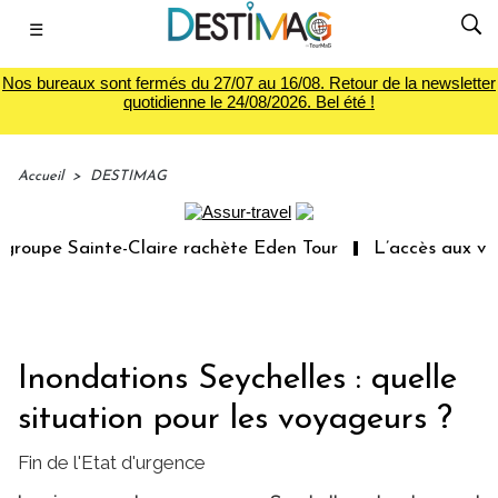
☰
Nos bureaux sont fermés du 27/07 au 16/08. Retour de la newsletter
quotidienne le 24/08/2026. Bel été !
Accueil
>
DESTIMAG
oupe Sainte-Claire rachète Eden Tour
L’accès aux vacan
Inondations Seychelles : quelle
situation pour les voyageurs ?
Fin de l'Etat d'urgence