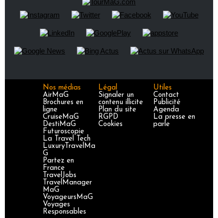
Nos médias
Légal
Utiles
AirMaG
Signaler un
Contact
Brochures en
contenu illicite
Publicité
ligne
Plan du site
Agenda
CruiseMaG
RGPD
La presse en
DestiMaG
Cookies
parle
Futuroscopie
La Travel Tech
LuxuryTravelMa
G
Partez en
France
TravelJobs
TravelManager
MaG
VoyageursMaG
Voyages
Responsables