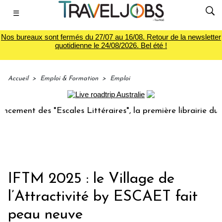
☰
Nos bureaux sont fermés du 27/07 au 16/08. Retour de la newsletter
quotidienne le 24/08/2026. Bel été !
Accueil
>
Emploi & Formation
>
Emploi
t des "Escales Littéraires", la première librairie du voyage
IFTM 2025 : le Village de
l’Attractivité by ESCAET fait
peau neuve