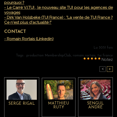
pourquoi ?
- Le Carré V.I.TUI , le nouveau site TUI pour les agences de
voyages
- Dirk Van Holsbeke (TUI France) : "La vente de TUI France ?
Ce n'est plus d'actualité !"
CONTACT
- Romain Rortais (Linkedin)
Lu 3051 fois
Tags
:
production MembershipClub
,
romain rortais
,
tui france
Notez
<
>
DANS LA MÊME RUBRIQUE :
MATTHIEU
SENGUL
SERGE RIGAL
RUTY
ANDRÉ