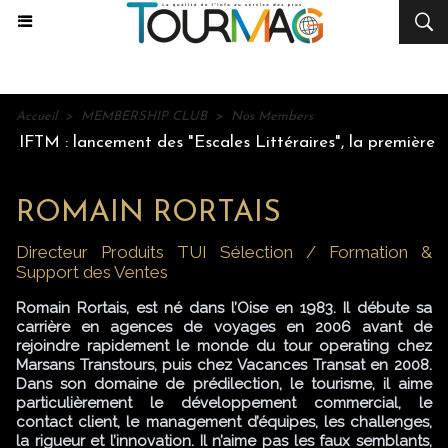
Accueil
>
MEMBERSHIP CLUB
>
Nos Members
IFTM : lancement des "Escales Littéraires", la première libr
ROMAIN RORTAIS
Directeur Produits TUI Sélection / Formation &
Support des Ventes
Romain Rortais, est né dans l’Oise en 1983. Il débute sa
carrière en agences de voyages en 2006 avant de
rejoindre rapidement le monde du tour operating chez
Marsans Transtours, puis chez Vacances Transat en 2008.
Dans son domaine de prédilection, le tourisme, il aime
particulièrement le développement commercial, le
contact client, le management d’équipes, les challenges,
la rigueur et l’innovation. Il n’aime pas les faux semblants,