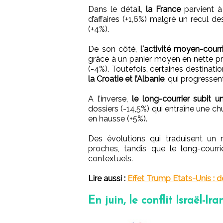
Dans le détail,
la France
parvient à
d’affaires (+1,6%) malgré un recul 
(+4%).
De son côté,
l'activité moyen-courr
grâce à un panier moyen en nette pr
(-4%). Toutefois, certaines destinati
la Croatie et l’Albanie
, qui progresse
A l’inverse,
le long-courrier subit un
dossiers (-14,5%) qui entraîne une c
en hausse (+5%).
Des évolutions qui traduisent un 
proches, tandis que le long-courri
contextuels.
Lire aussi :
Effet Trump Etats-Unis : d
En juin, le conflit Israël-I