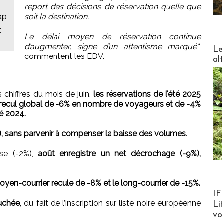
report des décisions de réservation quelle que
ap
soit la destination.
t
Le délai moyen de réservation continue
d’augmenter, signe d’un attentisme marqué"
,
DESTI
Le
commentent les EDV.
al
 chiffres du mois de juin,
les réservations de l'été 2025
 recul global de -6% en nombre de voyageurs et de -4%
té 2024.
), sans parvenir à compenser la baisse des volumes
.
sse (-2%),
août enregistre un net décrochage (-9%),
moyen-courrier recule de -8% et le long-courrier de -15%.
Product
IF
ouchée
, du fait de l’inscription sur liste noire européenne
Li
v