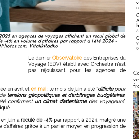
v
O
A
h
A
é 2025 en agences de voyages affichent un recul global de
C
 -4% en volume d’affaires par rapport à l’été 2024 -
v
tPhotos.com, VitalikRadko
O
Le dernier
Observatoire
des Entreprises du
Voyage (EDV) établi avec Orchestra n'est
pas réjouissant pour les agences de
Publi-n
Co
ve
fr
ée en avril et
en mai
: le mois de juin a été "
difficile
pour
 de
tensions géopolitiques et d’arbitrages budgétaires
,
’été confirment
un climat d’attentisme
des voyageurs
",
iqué.
 en juin a
reculé de -4%
par rapport à 2024, malgré une
e d’affaires grâce à un panier moyen en progression de