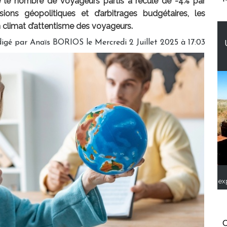
e le nombre de voyageurs partis a reculé de -4% par
ons géopolitiques et d’arbitrages budgétaires, les
n climat d’attentisme des voyageurs.
digé par
Anaïs BORIOS
le Mercredi 2 Juillet 2025 à 17:03
ex
C