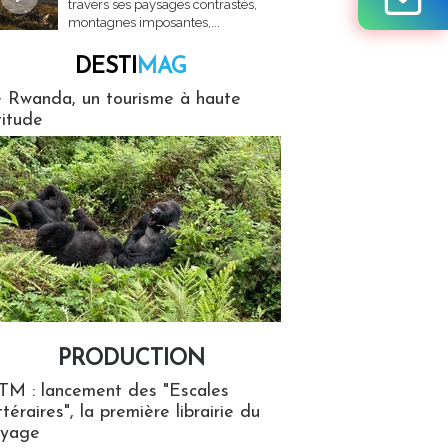
travers ses paysages contrastés,
montagnes imposantes,...
DESTI
MAG
MAG
 Rwanda, un tourisme à haute
titude
PRODUCTION
ion
TM : lancement des "Escales
ttéraires", la première librairie du
oyage