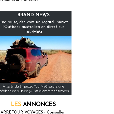
BRAND NEWS
Une route, des voix, un regard : suivez
l’Outback australien en direct sur
TourMaG
À partir du 24 juillet, TourMaG suivra une
pédition de plus de 5 000 kilomètres à travers...
LES
ANNONCES
ARREFOUR VOYAGES - Conseiller