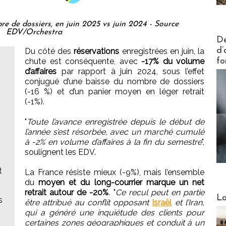
e de dossiers, en juin 2025 vs juin 2024 - Source
EDV/Orchestra
Actus V
De
d’
Du côté des
réservations
enregistrées en juin, la
chute est conséquente, avec
-17% du volume
fo
d’affaires
par rapport à juin 2024, sous l’effet
conjugué d’une baisse du nombre de dossiers
(-16 %) et d’un panier moyen en léger retrait
(-1%).
"
Toute l’avance enregistrée depuis le début de
l’année s’est résorbée, avec un marché cumulé
à -2% en volume d’affaires à la fin du semestre
",
soulignent les EDV.
t
La France résiste mieux (-9%), mais l’ensemble
du
moyen et du long-courrier marque un net
retrait autour de -20%
. "
Ce recul peut en partie
Webinai
La
s
être attribué au conflit opposant
Israël
et l’Iran,
qui a généré une inquiétude des clients pour
certaines zones géographiques et conduit à un