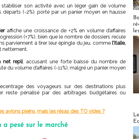
 stabiliser son activité avec un léger gain de volume
des départs (-2%), porté par un panier moyen en hausse
Bo
ré
ier
affiche une croissance de +2% en volume d’affaires
le
ogression (+7%), bien que le nombre de dossiers recule
ons parviennent à tirer leur épingle du jeu, comme
l’Italie,
nt nettement.
 net repli
, accusant une forte baisse du nombre de
hute du volume d’affaires (-11%), malgré un panier moyen
recentrage des voyageurs sur des destinations plus
er reste pénalisé par des arbitrages budgétaires ou
es avions pleins, mais les résas des TO vides ?
Distribu
Le
Ed
ran a pesé sur le marché