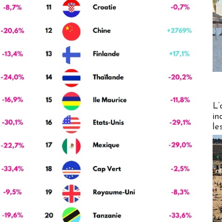
Partez
L’
in
le