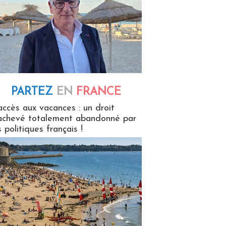
PARTEZ
EN
FRANCE
 en France
accès aux vacances : un droit
achevé totalement abandonné par
s politiques français !