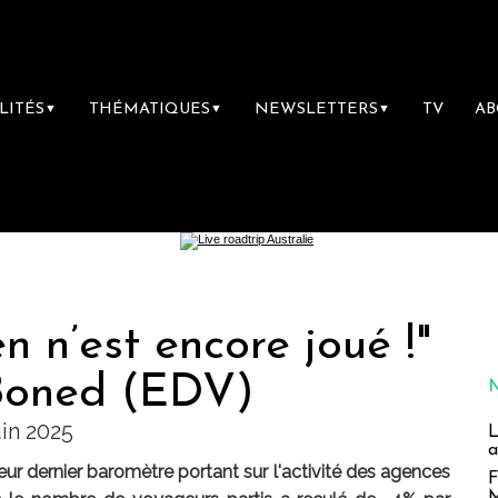
LITÉS
THÉMATIQUES
NEWSLETTERS
TV
A
▼
▼
▼
n n’est encore joué !"
 Boned (EDV)
in 2025
L
a
eur dernier baromètre portant sur l'activité des agences
F
M