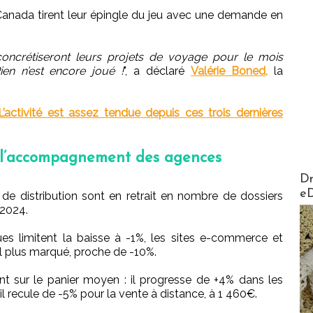
Canada tirent leur épingle du jeu avec une demande en
oncrétiseront leurs projets de voyage pour le mois
ien n’est encore joué !
", a déclaré
Valérie Boned,
la
L’activité est assez tendue depuis ces trois dernières
t l’accompagnement des agences
AirMa
Dr
e
de distribution sont en retrait en nombre de dossiers
 2024.
s limitent la baisse à -1%, les sites e-commerce et
ul plus marqué, proche de -10%.
nt sur le panier moyen : il progresse de +4% dans les
il recule de -5% pour la vente à distance, à 1 460€.