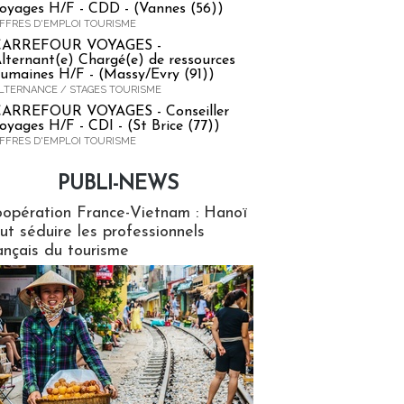
oyages H/F - CDD - (Vannes (56))
FFRES D'EMPLOI TOURISME
CARREFOUR VOYAGES -
lternant(e) Chargé(e) de ressources
umaines H/F - (Massy/Evry (91))
LTERNANCE / STAGES TOURISME
ARREFOUR VOYAGES - Conseiller
oyages H/F - CDI - (St Brice (77))
FFRES D'EMPLOI TOURISME
PUBLI-NEWS
ews
opération France-Vietnam : Hanoï
ut séduire les professionnels
ançais du tourisme