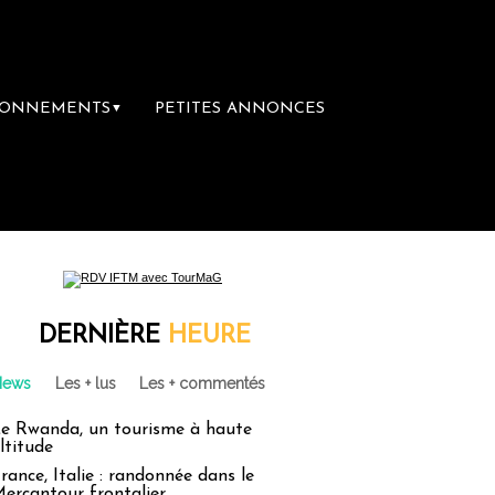
BONNEMENTS
PETITES ANNONCES
▼
DERNIÈRE
HEURE
News
Les + lus
Les + commentés
e Rwanda, un tourisme à haute
ltitude
rance, Italie : randonnée dans le
ercantour frontalier