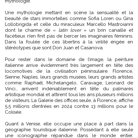
mythologie.
Une mythologie mettant en scène la sensualité et la
beauté de stars immortelles comme Sofia Loren ou Gina
Lollobrigida et celle du miraculeux Marcello Mastroianni
dont le charme de «
latin lover
» un brin canaille et
facétieux n’en finit pas de bercer les imaginaires féminins.
Dans la foulée de ces libertins à la virilité érigée en
stéréotypes que sont Don Juan et Casanova.
Pour rester dans le domaine de l’image, la peinture
italienne arrive évidemment très largement en tête des
locomotives de la civilisation péninsulaire. Florence,
Sienne, Naples, leurs grands musées, leurs grands artistes
comme Raphaël, Michelangelo, Caravage, Leonard de
Vinci… arrivent indéniablement en tête du palmarès
artistique mondial et attirent tous les ans plusieurs millions
de visiteurs. La Galerie des offices seule, à Florence, affiche
5.5 millions d’entrées en 2024 contre 13 millions pour le
Colisée.
Quant à Venise, elle occupe une place à part dans la
géographie touristique italienne. Possédant à elle seule
une iconographie répandue dans le monde entier,