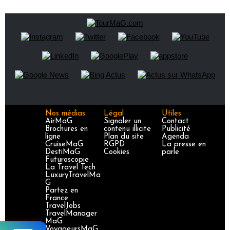
Nos médias
Légal
Utiles
AirMaG
Signaler un
Contact
Brochures en
contenu illicite
Publicité
ligne
Plan du site
Agenda
CruiseMaG
RGPD
La presse en
DestiMaG
Cookies
parle
Futuroscopie
La Travel Tech
LuxuryTravelMa
G
Partez en
France
TravelJobs
TravelManager
MaG
VoyageursMaG