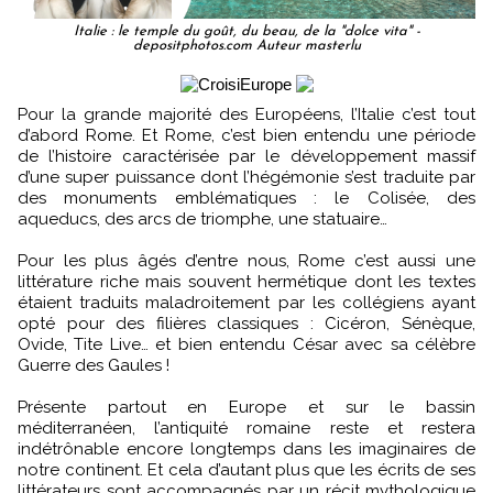
Italie : le temple du goût, du beau, de la "dolce vita" -
depositphotos.com Auteur masterlu
Pour la grande majorité des Européens, l’Italie c’est tout
d’abord Rome. Et Rome, c’est bien entendu une période
de l’histoire caractérisée par le développement massif
d’une super puissance dont l’hégémonie s’est traduite par
des monuments emblématiques : le Colisée, des
aqueducs, des arcs de triomphe, une statuaire…
Pour les plus âgés d’entre nous, Rome c’est aussi une
littérature riche mais souvent hermétique dont les textes
étaient traduits maladroitement par les collégiens ayant
opté pour des filières classiques : Cicéron, Sénèque,
Ovide, Tite Live… et bien entendu César avec sa célèbre
Guerre des Gaules !
Présente partout en Europe et sur le bassin
méditerranéen, l’antiquité romaine reste et restera
indétrônable encore longtemps dans les imaginaires de
notre continent. Et cela d’autant plus que les écrits de ses
littérateurs sont accompagnés par un récit mythologique