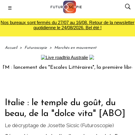
☰
Nos bureaux sont fermés du 27/07 au 16/08. Retour de la newsletter
quotidienne le 24/08/2026. Bel été !
Accueil
>
Futuroscopie
>
Marchés en mouvement
ment des "Escales Littéraires", la première librairie du voy
Italie : le temple du goût, du
beau, de la "dolce vita" [ABO]
Le décryptage de Josette Sicsic (Futuroscopie)