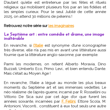
D’autant qu’elle est entretenue par les fêtes et rituels
religieux qui mobilisent plusieurs fois par an les fidèles et
les simples curieux. Pour le seul Jubilé de cette année
2025, on attend 30 millions de pèlerins !
Retrouvez notre série sur
les imaginaires
Le Septième art : entre comédie et drame, une image
inaltérable
En revanche, si
l’Italie
est synonyme d’une iconographie
très diverse, elle n’a pas mis en avant une littérature aussi
fournie que la littérature anglo-saxonne, par exemple.
Parmi les modernes, on retient Alberto Moravia, Dino
Buzzati, Umberto Eco, Primo Levi… et bien entendu Dante.
Mais c’était au Moyen Age !
En revanche, l’Italie a légué au monde les plus beaux
moments du Septième art et ses immenses vedettes. Le
néo réalisme de l’après-guerre, incarné par R. Rossellini ou
Vittorio De Sica suivi par cet âge d’or que furent les
années soixante, incarnées par
F. Fellini
, Ettore Scola, M.
Antonioni, Visconti... constituent à eux tout seuls une autre