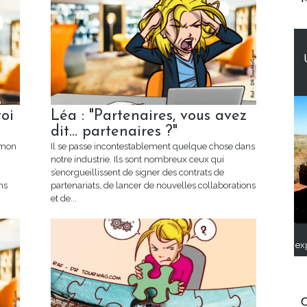
toi
Léa : "Partenaires, vous avez
dit... partenaires ?"
 mon
Il se passe incontestablement quelque chose dans
notre industrie. Ils sont nombreux ceux qui
s’enorgueillissent de signer des contrats de
ns
partenariats, de lancer de nouvelles collaborations
et de...
ex
C