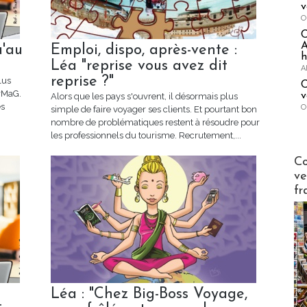
v
O
A
u'au
Emploi, dispo, après-vente :
h
Léa "reprise vous avez dit
A
reprise ?"
lus
C
urMaG.
v
Alors que les pays s'ouvrent, il désormais plus
es
O
simple de faire voyager ses clients. Et pourtant bon
nombre de problématiques restent à résoudre pour
les professionnels du tourisme. Recrutement,...
Publi-n
Co
ve
fr
Léa : "Chez Big-Boss Voyage,