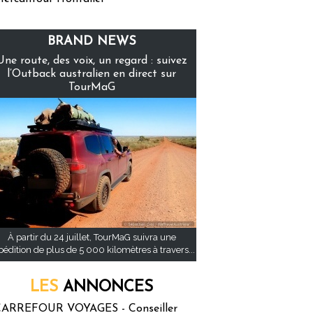
BRAND NEWS
Une route, des voix, un regard : suivez
l’Outback australien en direct sur
TourMaG
À partir du 24 juillet, TourMaG suivra une
pédition de plus de 5 000 kilomètres à travers...
LES
ANNONCES
ARREFOUR VOYAGES - Conseiller