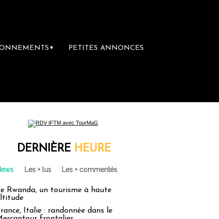
BONNEMENTS
PETITES ANNONCES
▼
ibrairie du voyage
Le groupe Sainte-Clair
DERNIÈRE
HEURE
News
Les + lus
Les + commentés
e Rwanda, un tourisme à haute
ltitude
rance, Italie : randonnée dans le
ercantour frontalier