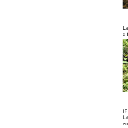
DESTI
Le
al
Product
IF
Li
v