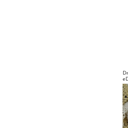
AirMa
Dr
e