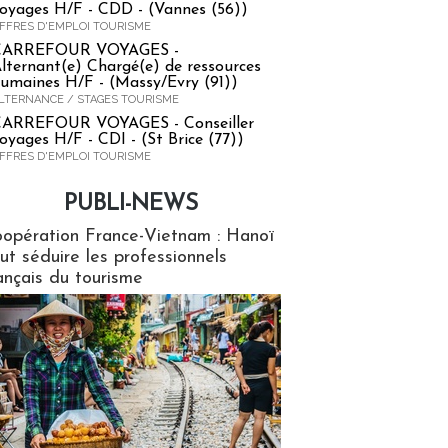
oyages H/F - CDD - (Vannes (56))
FFRES D'EMPLOI TOURISME
CARREFOUR VOYAGES -
lternant(e) Chargé(e) de ressources
umaines H/F - (Massy/Evry (91))
LTERNANCE / STAGES TOURISME
ARREFOUR VOYAGES - Conseiller
oyages H/F - CDI - (St Brice (77))
FFRES D'EMPLOI TOURISME
PUBLI-NEWS
ews
opération France-Vietnam : Hanoï
ut séduire les professionnels
ançais du tourisme