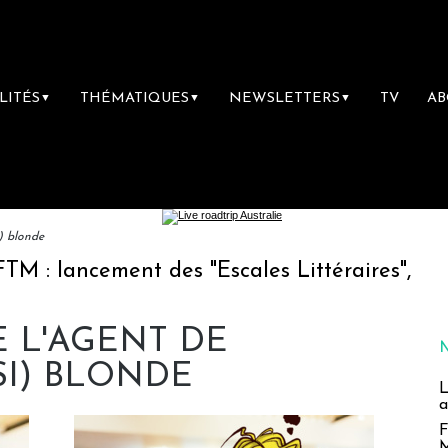
LITÉS
THÉMATIQUES
NEWSLETTERS
TV
A
▼
▼
▼
i) blonde
ment des "Escales Littéraires", la première l
E L'AGENT DE
SI) BLONDE
L
a
F
M