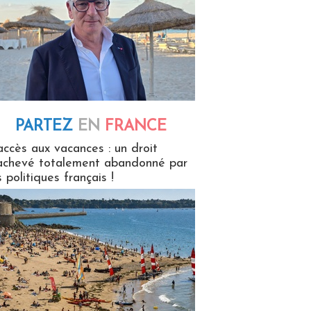
PARTEZ
EN
FRANCE
 en France
accès aux vacances : un droit
achevé totalement abandonné par
s politiques français !