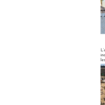
Partez
L’
in
le