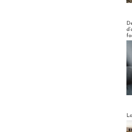
Actus V
De
d’
fo
Webinai
La