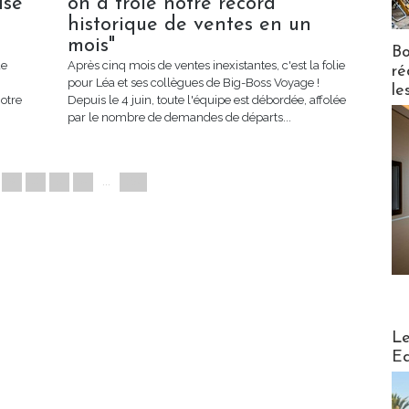
ise
on a frôlé notre record
historique de ventes en un
mois"
Bo
de
Après cinq mois de ventes inexistantes, c'est la folie
ré
pour Léa et ses collègues de Big-Boss Voyage !
le
otre
Depuis le 4 juin, toute l'équipe est débordée, affolée
par le nombre de demandes de départs...
3
4
5
»
...
25
Distribu
Le
Ed