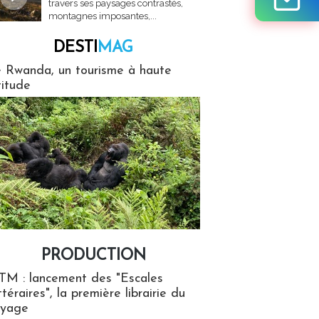
travers ses paysages contrastés,
montagnes imposantes,...
DESTI
MAG
MAG
 Rwanda, un tourisme à haute
titude
PRODUCTION
ion
TM : lancement des "Escales
ttéraires", la première librairie du
oyage