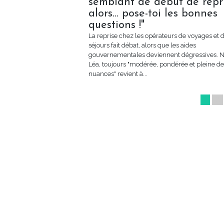
semblant de début de repr
alors... pose-toi les bonnes
questions !"
La reprise chez les opérateurs de voyages et 
séjours fait débat, alors que les aides
gouvernementales deviennent dégressives. N
Léa, toujours "modérée, pondérée et pleine de
nuances" revient à...
1
2