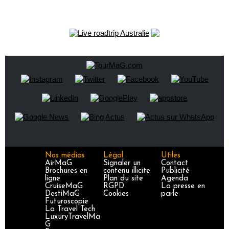
Nos médias
Légal
Utiles
AirMaG
Signaler un
Contact
Brochures en
contenu illicite
Publicité
ligne
Plan du site
Agenda
CruiseMaG
RGPD
La presse en
DestiMaG
Cookies
parle
Futuroscopie
La Travel Tech
LuxuryTravelMa
G