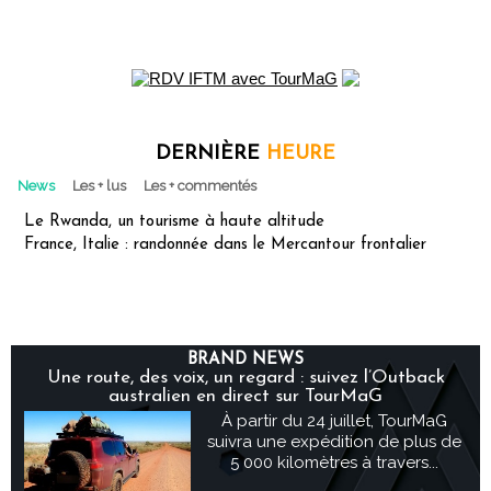
DERNIÈRE
HEURE
News
Les + lus
Les + commentés
Le Rwanda, un tourisme à haute altitude
France, Italie : randonnée dans le Mercantour frontalier
BRAND NEWS
Une route, des voix, un regard : suivez l’Outback
australien en direct sur TourMaG
À partir du 24 juillet, TourMaG
suivra une expédition de plus de
5 000 kilomètres à travers...