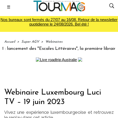
☰
Nos bureaux sont fermés du 27/07 au 16/08. Retour de la newsletter
quotidienne le 24/08/2026. Bel été !
Accueil
>
Super AGV
>
Webinaires
lancement des "Escales Littéraires", la première librairie d
Webinaire Luxembourg Luci
TV – 19 juin 2023
Vivez une expérience luxembourgeoise et retrouvez
le replay dans cet article