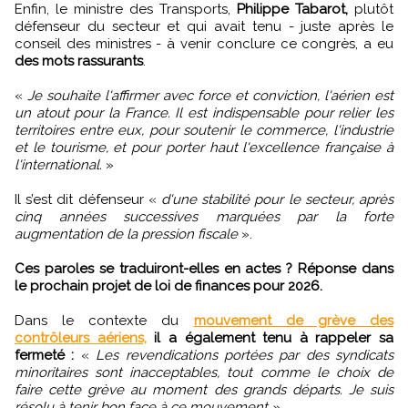
Enfin, le ministre des Transports,
Philippe Tabarot,
plutôt
défenseur du secteur et qui avait tenu - juste après le
conseil des ministres - à venir conclure ce congrès, a eu
des mots rassurants
.
«
Je souhaite l'affirmer avec force et conviction, l'aérien est
un atout pour la France. Il est indispensable pour relier les
territoires entre eux, pour soutenir le commerce, l'industrie
et le tourisme, et pour porter haut l'excellence française à
l'international.
»
Il s’est dit défenseur «
d'une stabilité pour le secteur, après
cinq années successives marquées par la forte
augmentation de la pression fiscale
».
Ces paroles se traduiront-elles en actes ? Réponse dans
le prochain projet de loi de finances pour 2026.
Dans le contexte du
mouvement de grève des
contrôleurs aériens,
il a également tenu à rappeler sa
fermeté :
«
Les revendications portées par des syndicats
minoritaires sont inacceptables, tout comme le choix de
faire cette grève au moment des grands départs. Je suis
résolu à tenir bon face à ce mouvement ».