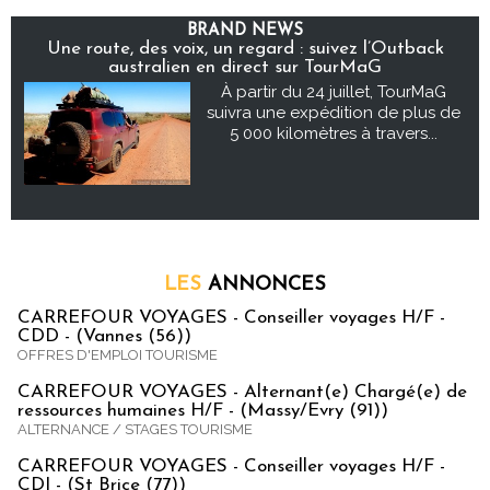
BRAND NEWS
Une route, des voix, un regard : suivez l’Outback
australien en direct sur TourMaG
À partir du 24 juillet, TourMaG
suivra une expédition de plus de
5 000 kilomètres à travers...
LES
ANNONCES
CARREFOUR VOYAGES - Conseiller voyages H/F -
CDD - (Vannes (56))
OFFRES D'EMPLOI TOURISME
CARREFOUR VOYAGES - Alternant(e) Chargé(e) de
ressources humaines H/F - (Massy/Evry (91))
ALTERNANCE / STAGES TOURISME
CARREFOUR VOYAGES - Conseiller voyages H/F -
CDI - (St Brice (77))