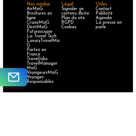
Nos médias
Légal
Utiles
AirMaG
Signaler un
Contact
Brochures en
contenu illicite
Publicité
ligne
Plan du site
Agenda
CruiseMaG
RGPD
La presse en
DestiMaG
Cookies
parle
Futuroscopie
La Travel Tech
LuxuryTravelMa
G
Partez en
France
TravelJobs
TravelManager
MaG
VoyageursMaG
Voyages
Responsables
Site certifié