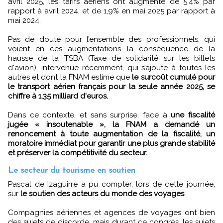
avril 2025, les tarifs aériens ont augmenté de 5,4% par
rapport à avril 2024, et de 1,9% en mai 2025 par rapport à
mai 2024.
Pas de doute pour l’ensemble des professionnels, qui
voient en ces augmentations la conséquence de la
hausse de la TSBA (Taxe de solidarité sur les billets
d'avion), intervenue récemment, qui s’ajoute à toutes les
autres et dont la FNAM estime que
le surcoût cumulé pour
le transport aérien français pour la seule année 2025, se
chiffre à 1,35 milliard d'euros.
Dans ce contexte, et sans surprise, face à
une fiscalité
jugée « insoutenable », la FNAM a demandé un
renoncement à toute augmentation de la fiscalité, un
moratoire immédiat pour garantir une plus grande stabilité
et préserver la compétitivité du secteur.
Le secteur du tourisme en soutien
Pascal de Izaguirre a pu compter, lors de cette journée,
sur
le soutien des acteurs du monde des voyages
.
Compagnies aériennes et agences de voyages ont bien
des sujets de discorde, mais durant ce congrès, les sujets