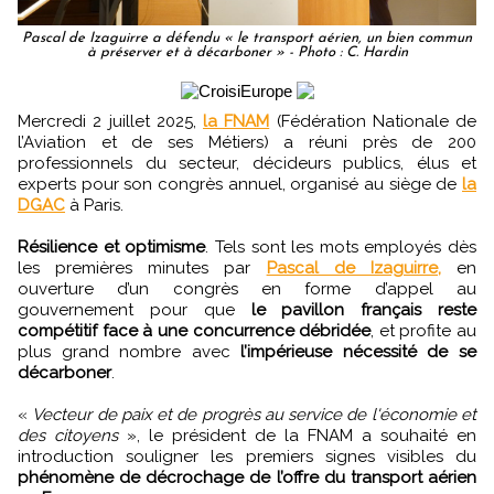
Pascal de Izaguirre a défendu « le transport aérien, un bien commun
à préserver et à décarboner » - Photo : C. Hardin
Mercredi 2 juillet 2025,
la FNAM
(Fédération Nationale de
l’Aviation et de ses Métiers) a réuni près de 200
professionnels du secteur, décideurs publics, élus et
experts pour son congrès annuel, organisé au siège de
la
DGAC
à Paris.
Résilience et optimisme
. Tels sont les mots employés dès
les premières minutes par
Pascal de Izaguirre,
en
ouverture d’un congrès en forme d’appel au
gouvernement pour que
le pavillon français reste
compétitif face à une concurrence débridée
, et profite au
plus grand nombre avec
l’impérieuse nécessité de se
décarboner
.
«
Vecteur de paix et de progrès au service de l'économie et
des citoyens
», le président de la FNAM a souhaité en
introduction souligner les premiers signes visibles du
phénomène de décrochage de l’offre du transport aérien