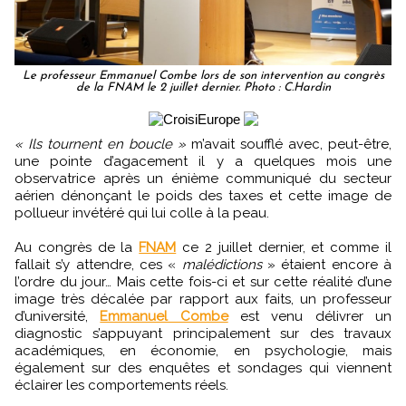
Le professeur Emmanuel Combe lors de son intervention au congrès
de la FNAM le 2 juillet dernier. Photo : C.Hardin
« Ils tournent en boucle »
m’avait soufflé avec, peut-être,
une pointe d’agacement il y a quelques mois une
observatrice après un énième communiqué du secteur
aérien dénonçant le poids des taxes et cette image de
pollueur invétéré qui lui colle à la peau.
Au congrès de la
FNAM
ce 2 juillet dernier, et comme il
fallait s’y attendre, ces «
malédictions
» étaient encore à
l’ordre du jour… Mais cette fois-ci et sur cette réalité d’une
image très décalée par rapport aux faits, un professeur
d’université,
Emmanuel Combe
est venu délivrer un
diagnostic s’appuyant principalement sur des travaux
académiques, en économie, en psychologie, mais
également sur des enquêtes et sondages qui viennent
éclairer les comportements réels.