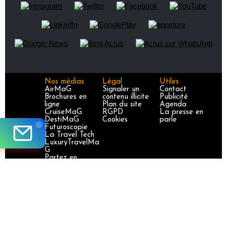
Nos médias
Légal
Utiles
AirMaG
Signaler un
Contact
Brochures en
contenu illicite
Publicité
ligne
Plan du site
Agenda
CruiseMaG
RGPD
La presse en
DestiMaG
Cookies
parle
Futuroscopie
La Travel Tech
LuxuryTravelMa
G
Partez en
France
TravelJobs
TravelManager
MaG
VoyageursMaG
Voyages
Responsables