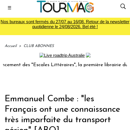
☰
Nos bureaux sont fermés du 27/07 au 16/08. Retour de la newsletter
quotidienne le 24/08/2026. Bel été !
Accueil
>
CLUB ABONNES
 "Escales Littéraires", la première librairie du voyage
Emmanuel Combe : "les
Français ont une connaissance
très imparfaite du transport