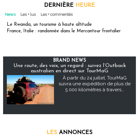
DERNIÈRE
HEURE
News
Les + lus
Les + commentés
Le Rwanda, un tourisme à haute altitude
France, Italie : randonnée dans le Mercantour frontalier
BRAND NEWS
Une route, des voix, un regard : suivez l’Outback
australien en direct sur TourMaG
À partir du 24 juillet, TourMaG
suivra une expédition de plus de
5 000 kilomètres à travers...
LES
ANNONCES