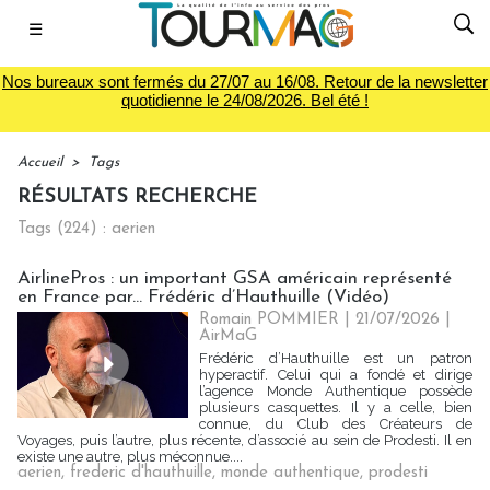
☰
Nos bureaux sont fermés du 27/07 au 16/08. Retour de la newsletter
quotidienne le 24/08/2026. Bel été !
Accueil
>
Tags
RÉSULTATS RECHERCHE
Tags (224) : aerien
AirlinePros : un important GSA américain représenté
en France par... Frédéric d’Hauthuille (Vidéo)
Romain POMMIER
| 21/07/2026
|
AirMaG
Frédéric d’Hauthuille est un patron
hyperactif. Celui qui a fondé et dirige
l’agence Monde Authentique possède
plusieurs casquettes. Il y a celle, bien
connue, du Club des Créateurs de
Voyages, puis l’autre, plus récente, d’associé au sein de Prodesti. Il en
existe une autre, plus méconnue....
aerien
,
frederic d'hauthuille
,
monde authentique
,
prodesti