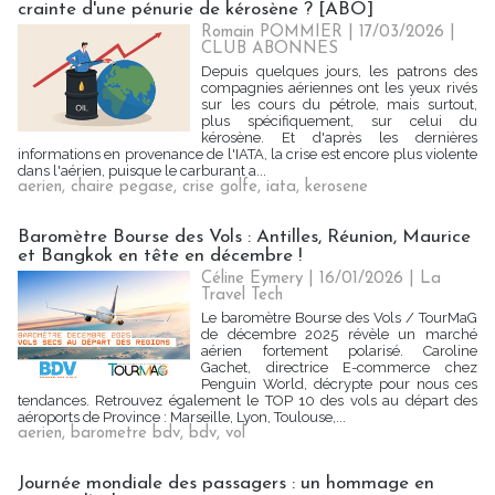
crainte d'une pénurie de kérosène ? [ABO]
Romain POMMIER
| 17/03/2026
|
CLUB ABONNES
Depuis quelques jours, les patrons des
compagnies aériennes ont les yeux rivés
sur les cours du pétrole, mais surtout,
plus spécifiquement, sur celui du
kérosène. Et d'après les dernières
informations en provenance de l'IATA, la crise est encore plus violente
dans l'aérien, puisque le carburant a...
aerien
,
chaire pegase
,
crise golfe
,
iata
,
kerosene
Baromètre Bourse des Vols : Antilles, Réunion, Maurice
et Bangkok en tête en décembre !
Céline Eymery
| 16/01/2026
|
La
Travel Tech
Le baromètre Bourse des Vols / TourMaG
de décembre 2025 révèle un marché
aérien fortement polarisé. Caroline
Gachet, directrice E-commerce chez
Penguin World, décrypte pour nous ces
tendances. Retrouvez également le TOP 10 des vols au départ des
aéroports de Province : Marseille, Lyon, Toulouse,...
aerien
,
barometre bdv
,
bdv
,
vol
Journée mondiale des passagers : un hommage en