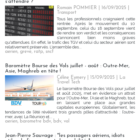
s'attendre ?
Romain POMMIER
| 16/09/2025
|
Transport
Tous les professionnels craignaient cette
rentrée. Après le mouvement du 10
septembre, celui du 18 septembre vient
de rendre son verdict et les conséquences
s'annoncent bien moins graves
qu'attendues. En effet, le trafic des TGV et celui du secteur aérien sont
relativement préservés. L'ensemble des...
aerien
,
greve
,
ratp
,
sncf
Baromètre Bourse des Vols juillet - août : Outre-Mer,
Asie, Maghreb en tête !
Céline Eymery
| 15/09/2025
|
La
Travel Tech
Le baromètre Bourse des Vols pour juillet
et août 2025, met en évidence un attrait
pour l'Outre-Mer, l’Asie et le Maghreb, tout
en laissant une place aux grandes
capitales européennes. Globalement, les
tendances de l’été révèlent trois grands pôles d’attractivité : l’outre-
mer, avec La Réunion et...
aerien
,
barometre bdv
,
bdv
,
vol
Jean-Pierre Sauvage : "les passagers aériens, idiots