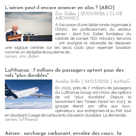
L’aérien peut-il encore avancer en silos ? [ABO]
Eric Didier
| 27/05/2026
|
CLUB
ABONNES
À l’occasion d’une table ronde organisée à
l’ENAC, les professionnels du secteur
aérien - dont Eric Didier, fondateur du
cabinet de conseil TED Advisory Services
- ont souligné la nécessité de dépasser
une logique centrée sur les seuls coûts pour repenser l’aviation
comme un véritable écosystème de...
aerien
,
eric didier
Lufthansa : 7 millions de passagers optent pour des
vols "plus durables"
Amélia Brille
| 24/03/2026
|
AirMaG
En 2025, près de 7 millions de passagers
du Lufthansa Group ont choisi des options
de vol "plus durables". Depuis le
lancement des "Green Fares" en 2023, le
groupe étend son offre aux tour-
opérateurs, aux entreprises et au fret, tout
en doublant l’usage de carburants d’aviation durables. La demande...
aerien
,
lufthansa
Aérien : surcharge carburant, envolée des cours... la