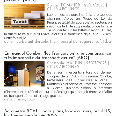
pérenne" [ABO]
Romain POMMIER
| 25/07/2025
|
CLUB ABONNES
L’aérien est aujourd’hui à la croisée des
chemins. Après un Projet de Loi de
Finances 2025 défavorable au secteur, en
raison de la forte augmentation de la Taxe
de solidarité sur les billets d’avion (TSBA),
la filière reste sur le qui-vive, alors que s’annonce déjà le PLF 2026.
Cette fois-ci, le...
aerien
,
carburant durable
,
fnam
,
pascal de izaguirre
,
saf
,
tsba
Emmanuel Combe : "les Français ont une connaissance
très imparfaite du transport aérien" [ABO]
Christophe HARDIN
| 23/07/2025
|
CLUB ABONNES
Dans son intervention lors du dernier
congrès de la FNAM, Emmanuel Combe,
Professeur des Universités à Paris 1
Panthéon-Sorbonne et Professeur associé
à Skema Business School a présenté
d’intéressantes réflexions sur le décalage qu’il perçoit entre la réalité
du transport aérien et l’image que les...
aerien
,
fnam
,
taxe
Baromètre BDV.fr : bons plans, long-courriers, recul US,
les tendances de juin 2025