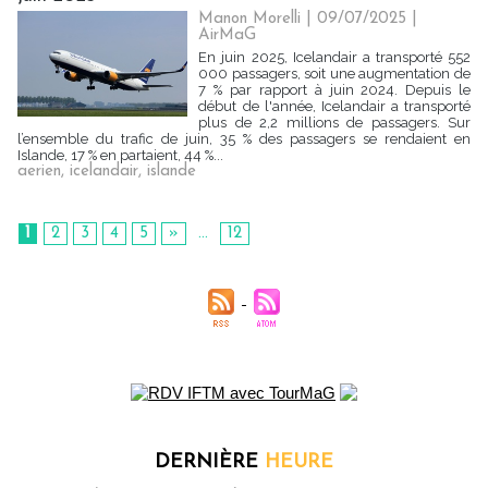
Manon Morelli
| 09/07/2025
|
AirMaG
En juin 2025, Icelandair a transporté 552
000 passagers, soit une augmentation de
7 % par rapport à juin 2024. Depuis le
début de l'année, Icelandair a transporté
plus de 2,2 millions de passagers. Sur
l’ensemble du trafic de juin, 35 % des passagers se rendaient en
Islande, 17 % en partaient, 44 %...
aerien
,
icelandair
,
islande
1
2
3
4
5
»
...
12
DERNIÈRE
HEURE