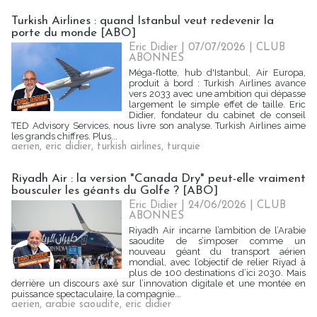
Turkish Airlines : quand Istanbul veut redevenir la
porte du monde [ABO]
Eric Didier
| 07/07/2026
|
CLUB
ABONNES
Méga-flotte, hub d'Istanbul, Air Europa,
produit à bord : Turkish Airlines avance
vers 2033 avec une ambition qui dépasse
largement le simple effet de taille. Eric
Didier, fondateur du cabinet de conseil
TED Advisory Services, nous livre son analyse. Turkish Airlines aime
les grands chiffres. Plus...
aerien
,
eric didier
,
turkish airlines
,
turquie
Riyadh Air : la version "Canada Dry" peut-elle vraiment
bousculer les géants du Golfe ? [ABO]
Eric Didier
| 24/06/2026
|
CLUB
ABONNES
Riyadh Air incarne l’ambition de l’Arabie
saoudite de s’imposer comme un
nouveau géant du transport aérien
mondial, avec l’objectif de relier Riyad à
plus de 100 destinations d’ici 2030. Mais
derrière un discours axé sur l’innovation digitale et une montée en
puissance spectaculaire, la compagnie...
aerien
,
arabie saoudite
,
eric didier