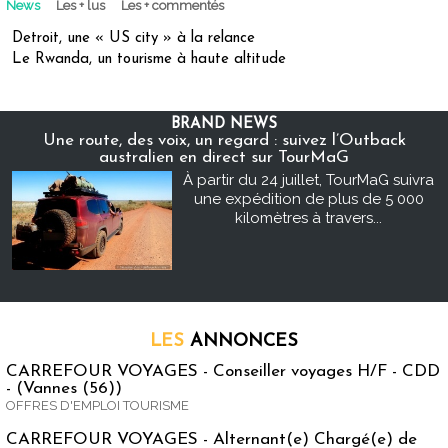
News
Les + lus
Les + commentés
Detroit, une « US city » à la relance
Le Rwanda, un tourisme à haute altitude
BRAND NEWS
Une route, des voix, un regard : suivez l’Outback
australien en direct sur TourMaG
À partir du 24 juillet, TourMaG suivra
une expédition de plus de 5 000
kilomètres à travers...
LES
ANNONCES
CARREFOUR VOYAGES - Conseiller voyages H/F - CDD
- (Vannes (56))
OFFRES D'EMPLOI TOURISME
CARREFOUR VOYAGES - Alternant(e) Chargé(e) de