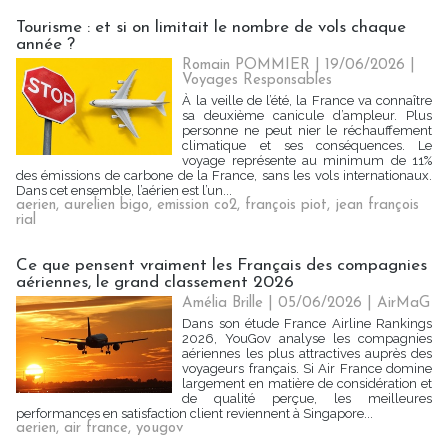
Tourisme : et si on limitait le nombre de vols chaque
année ?
Romain POMMIER
| 19/06/2026
|
Voyages Responsables
À la veille de l’été, la France va connaître
sa deuxième canicule d’ampleur. Plus
personne ne peut nier le réchauffement
climatique et ses conséquences. Le
voyage représente au minimum de 11%
des émissions de carbone de la France, sans les vols internationaux.
Dans cet ensemble, l’aérien est l’un...
aerien
,
aurelien bigo
,
emission co2
,
françois piot
,
jean françois
rial
Ce que pensent vraiment les Français des compagnies
aériennes, le grand classement 2026
Amélia Brille
| 05/06/2026
|
AirMaG
Dans son étude France Airline Rankings
2026, YouGov analyse les compagnies
aériennes les plus attractives auprès des
voyageurs français. Si Air France domine
largement en matière de considération et
de qualité perçue, les meilleures
performances en satisfaction client reviennent à Singapore...
aerien
,
air france
,
yougov