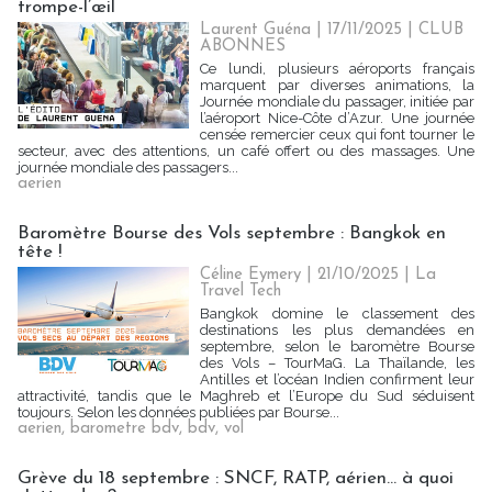
trompe-l’œil
Laurent Guéna
| 17/11/2025
|
CLUB
ABONNES
Ce lundi, plusieurs aéroports français
marquent par diverses animations, la
Journée mondiale du passager, initiée par
l’aéroport Nice-Côte d’Azur. Une journée
censée remercier ceux qui font tourner le
secteur, avec des attentions, un café offert ou des massages. Une
journée mondiale des passagers...
aerien
Baromètre Bourse des Vols septembre : Bangkok en
tête !
Céline Eymery
| 21/10/2025
|
La
Travel Tech
Bangkok domine le classement des
destinations les plus demandées en
septembre, selon le baromètre Bourse
des Vols – TourMaG. La Thaïlande, les
Antilles et l’océan Indien confirment leur
attractivité, tandis que le Maghreb et l’Europe du Sud séduisent
toujours. Selon les données publiées par Bourse...
aerien
,
barometre bdv
,
bdv
,
vol
Grève du 18 septembre : SNCF, RATP, aérien... à quoi