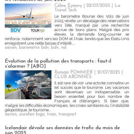
Céline Eymery
| 22/07/2025
|
La
Travel Tech
Le baromètre Bourse des Vols de juin
2025 révèle un décalage des réservations
vers l’été, marqué par une recherche
accrue de bons plans. Malgré des prix
élevés, la demande long-courrier se
renforce, notamment vers les DOM et l’Asie, tandis que les États-Unis
enregistrent une nette baisse d’intérêt....
aerien
,
barometre bdv
,
bdv
,
vol
Évolution de la pollution des transports : faut-il
s’alarmer ? [ABO]
Romain POMMIER
| 21/07/2025
|
CLUB ABONNES
Il est rare de voir une activité connaître un
tel succès que le tourisme. Les vacances
sont devenues un indispensable, un
besoin essentiel pour bon nombre de
Français et d’étrangers. Si bien que,
malgré les difficultés économiques, les crises sanitaires ou l’instabilité
géopolitique, le tourisme...
aerien
,
aurelien bigo
,
train
,
transport
Icelandair dévoile ses données de trafic du mois de
juin 2025