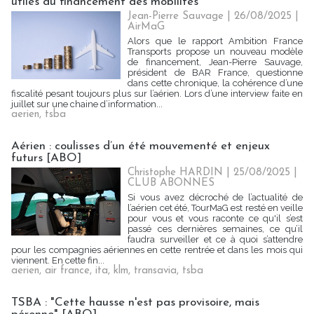
utiles du financement des mobilités"
Jean-Pierre Sauvage | 26/08/2025
|
AirMaG
Alors que le rapport Ambition France
Transports propose un nouveau modèle
de financement, Jean-Pierre Sauvage,
président de BAR France, questionne
dans cette chronique, la cohérence d’une
fiscalité pesant toujours plus sur l’aérien. Lors d’une interview faite en
juillet sur une chaine d’information...
aerien
,
tsba
Aérien : coulisses d’un été mouvementé et enjeux
futurs [ABO]
Christophe HARDIN
| 25/08/2025
|
CLUB ABONNES
Si vous avez décroché de l’actualité de
l’aérien cet été, TourMaG est resté en veille
pour vous et vous raconte ce qu'il s’est
passé ces dernières semaines, ce qu’il
faudra surveiller et ce à quoi s’attendre
pour les compagnies aériennes en cette rentrée et dans les mois qui
viennent. En cette fin...
aerien
,
air france
,
ita
,
klm
,
transavia
,
tsba
TSBA : "Cette hausse n'est pas provisoire, mais