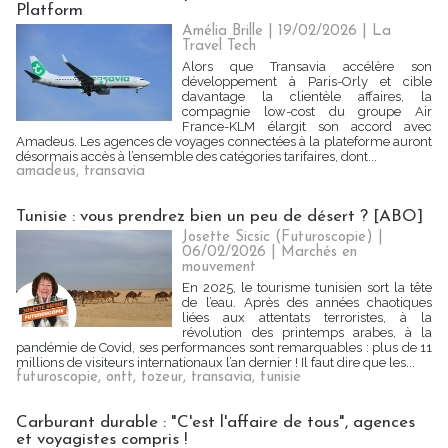
Platform
Amélia Brille
| 19/02/2026
|
La
Travel Tech
Alors que Transavia accélère son
développement à Paris-Orly et cible
davantage la clientèle affaires, la
compagnie low-cost du groupe Air
France-KLM élargit son accord avec
Amadeus. Les agences de voyages connectées à la plateforme auront
désormais accès à l’ensemble des catégories tarifaires, dont...
amadeus
,
transavia
Tunisie : vous prendrez bien un peu de désert ? [ABO]
Josette Sicsic (Futuroscopie)
|
06/02/2026
|
Marchés en
mouvement
En 2025, le tourisme tunisien sort la tête
de l’eau. Après des années chaotiques
liées aux attentats terroristes, à la
révolution des printemps arabes, à la
pandémie de Covid, ses performances sont remarquables : plus de 11
millions de visiteurs internationaux l’an dernier ! Il faut dire que les...
futuroscopie
,
ontt
,
tozeur
,
transavia
,
tunisie
Carburant durable : "C'est l'affaire de tous", agences
et voyagistes compris !