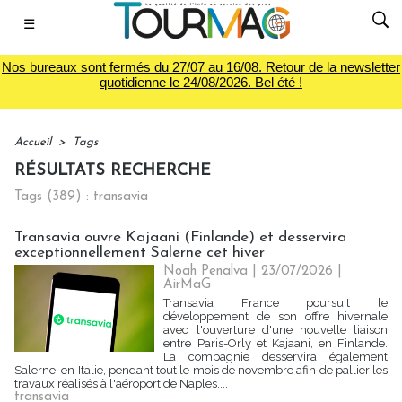
☰
Nos bureaux sont fermés du 27/07 au 16/08. Retour de la newsletter
quotidienne le 24/08/2026. Bel été !
Accueil
>
Tags
RÉSULTATS RECHERCHE
Tags (389) : transavia
Transavia ouvre Kajaani (Finlande) et desservira
exceptionnellement Salerne cet hiver
Noah Penalva
| 23/07/2026
|
AirMaG
Transavia France poursuit le
développement de son offre hivernale
avec l'ouverture d'une nouvelle liaison
entre Paris-Orly et Kajaani, en Finlande.
La compagnie desservira également
Salerne, en Italie, pendant tout le mois de novembre afin de pallier les
travaux réalisés à l'aéroport de Naples....
transavia