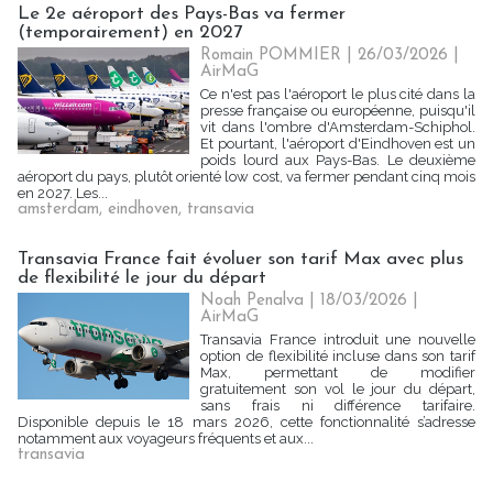
Le 2e aéroport des Pays-Bas va fermer
(temporairement) en 2027
Romain POMMIER
| 26/03/2026
|
AirMaG
Ce n'est pas l'aéroport le plus cité dans la
presse française ou européenne, puisqu'il
vit dans l'ombre d'Amsterdam-Schiphol.
Et pourtant, l'aéroport d'Eindhoven est un
poids lourd aux Pays-Bas. Le deuxième
aéroport du pays, plutôt orienté low cost, va fermer pendant cinq mois
en 2027. Les...
amsterdam
,
eindhoven
,
transavia
Transavia France fait évoluer son tarif Max avec plus
de flexibilité le jour du départ
Noah Penalva
| 18/03/2026
|
AirMaG
Transavia France introduit une nouvelle
option de flexibilité incluse dans son tarif
Max, permettant de modifier
gratuitement son vol le jour du départ,
sans frais ni différence tarifaire.
Disponible depuis le 18 mars 2026, cette fonctionnalité s’adresse
notamment aux voyageurs fréquents et aux...
transavia