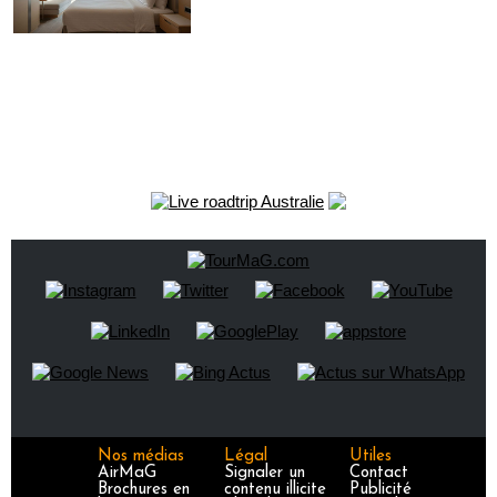
Nos médias
Légal
Utiles
AirMaG
Signaler un
Contact
Brochures en
contenu illicite
Publicité