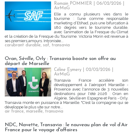
Romain POMMIER
| 06/02/2026
|
AirMaG
Elle a connu plusieurs vies dans le
tourisme : l’une comme responsable
marketing d’Etihad, puis une bifurcation à
180 degrés vers le tourisme durable,
avec l’animation de la Fresque du Climat
et la création de la Fresque du Tourisme. Victoria Morin est revenue à
ses premiers amours. Intronisée...
carubrant durable
,
saf
,
transavia
Oran, Séville, Orly : Transavia booste son offre au
départ de Marseille
Céline Eymery
| 02/02/2026
|
AirMaG
Transavia France accélère son
développement à l'aéroport Marseille -
Provence avec l'annonce de 3 nouvelles
destinations pour l'été 2026 : Oran en
Algérie, Séville en Espagne et Paris - Orly.
Transavia monte en puissance à Marseille. "C'est la compagnie qui se
développe le plus vite sur notre...
air france
,
marseille
,
transavia
NDC, Navette, Transavia : le nouveau plan de vol d’Air
France pour le voyage d'affaires