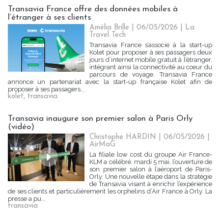
Transavia France offre des données mobiles à
l’étranger à ses clients
Amélia Brille
| 06/05/2026
|
La
Travel Tech
Transavia France s’associe à la start-up
Kolet pour proposer à ses passagers deux
jours d’internet mobile gratuit à l’étranger,
intégrant ainsi la connectivité au cœur du
parcours de voyage. Transavia France
annonce un partenariat avec la start-up française Kolet afin de
proposer à ses passagers...
kolet
,
transavia
Transavia inaugure son premier salon à Paris Orly
(vidéo)
Christophe HARDIN
| 06/05/2026
|
AirMaG
La filiale low cost du groupe Air France-
KLM a célébré, mardi 5 mai, l’ouverture de
son premier salon à l’aéroport de Paris-
Orly. Une nouvelle étape dans la stratégie
de Transavia visant à enrichir l’expérience
de ses clients et particulièrement les orphelins d’Air France à Orly. La
presse a pu...
transavia