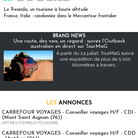
Le Rwanda, un tourisme à haute altitude
France, Italie : randonnée dans le Mercantour frontalier
BRAND NEWS
Une route, des voix, un regard : suivez l’Outback
australien en direct sur TourMaG
À partir du 24 juillet, TourMaG suivra
une expédition de plus de 5 000
kilomètres à travers...
LES
ANNONCES
CARREFOUR VOYAGES - Conseiller voyages H/F - CDI -
(Mont Saint Aignan (76))
OFFRES D'EMPLOI TOURISME
CARREFOUR VOYAGES - Conseiller voyages H/F - CDD