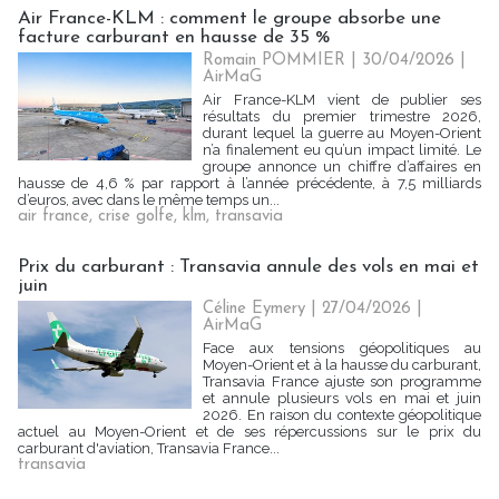
Air France-KLM : comment le groupe absorbe une
facture carburant en hausse de 35 %
Romain POMMIER
| 30/04/2026
|
AirMaG
Air France-KLM vient de publier ses
résultats du premier trimestre 2026,
durant lequel la guerre au Moyen-Orient
n’a finalement eu qu’un impact limité. Le
groupe annonce un chiffre d’affaires en
hausse de 4,6 % par rapport à l’année précédente, à 7,5 milliards
d’euros, avec dans le même temps un...
air france
,
crise golfe
,
klm
,
transavia
Prix du carburant : Transavia annule des vols en mai et
juin
Céline Eymery
| 27/04/2026
|
AirMaG
Face aux tensions géopolitiques au
Moyen-Orient et à la hausse du carburant,
Transavia France ajuste son programme
et annule plusieurs vols en mai et juin
2026. En raison du contexte géopolitique
actuel au Moyen-Orient et de ses répercussions sur le prix du
carburant d'aviation, Transavia France...
transavia