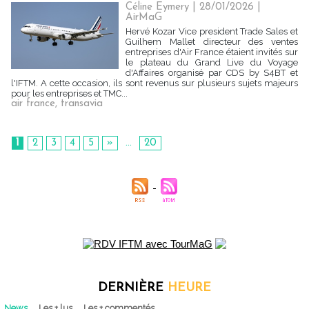
Céline Eymery
| 28/01/2026
|
AirMaG
Hervé Kozar Vice president Trade Sales et
Guilhem Mallet directeur des ventes
entreprises d'Air France étaient invités sur
le plateau du Grand Live du Voyage
d'Affaires organisé par CDS by S4BT et
l'IFTM. A cette occasion, ils sont revenus sur plusieurs sujets majeurs
pour les entreprises et TMC...
air france
,
transavia
1
2
3
4
5
»
...
20
DERNIÈRE
HEURE
News
Les + lus
Les + commentés