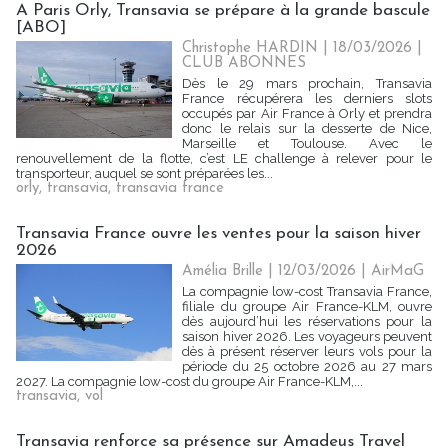
A Paris Orly, Transavia se prépare à la grande bascule
[ABO]
Christophe HARDIN
| 18/03/2026
|
CLUB ABONNES
Dès le 29 mars prochain, Transavia
France récupérera les derniers slots
occupés par Air France à Orly et prendra
donc le relais sur la desserte de Nice,
Marseille et Toulouse. Avec le
renouvellement de la flotte, c’est LE challenge à relever pour le
transporteur, auquel se sont préparées les...
orly
,
transavia
,
transavia france
Transavia France ouvre les ventes pour la saison hiver
2026
Amélia Brille
| 12/03/2026
|
AirMaG
La compagnie low-cost Transavia France,
filiale du groupe Air France-KLM, ouvre
dès aujourd’hui les réservations pour la
saison hiver 2026. Les voyageurs peuvent
dès à présent réserver leurs vols pour la
période du 25 octobre 2026 au 27 mars
2027. La compagnie low-cost du groupe Air France-KLM,...
transavia
,
vol
Transavia renforce sa présence sur Amadeus Travel