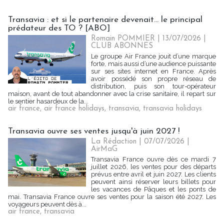
Transavia : et si le partenaire devenait... le principal
prédateur des TO ? [ABO]
Romain POMMIER
| 13/07/2026
|
CLUB ABONNES
Le groupe Air France jouit d’une marque
forte, mais aussi d’une audience puissante
sur ses sites internet en France. Après
avoir possédé son propre réseau de
distribution, puis son tour-opérateur
maison, avant de tout abandonner avec la crise sanitaire, il repart sur
le sentier hasardeux de la...
air france
,
air france holidays
,
transavia
,
transavia holidays
Transavia ouvre ses ventes jusqu'à juin 2027 !
La Rédaction
| 07/07/2026
|
AirMaG
Transavia France ouvre dès ce mardi 7
juillet 2026, les ventes pour des départs
prévus entre avril et juin 2027. Les clients
peuvent ainsi réserver leurs billets pour
les vacances de Pâques et les ponts de
mai. Transavia France ouvre ses ventes pour la saison été 2027. Les
voyageurs peuvent dès à...
air france
,
transavia