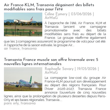
Air France-KLM, Transavia dégainent des billets
modifiables sans frais pour l'été
Céline Eymery
| 03/06/2026
|
AirMaG
À l'approche de l'été, Air France, KLM et
Transavia lancent une campagne
promotionnelle avec des billets
modifiables sans frais au départ de la
France. Le groupe réaffirme également
que les 3 compagnies assureront le programme de vols pour cet été.
À l'approche de la saison estivale, le groupe Air...
air france
,
transavia
Transavia France muscle son offre hivernale avec 5
nouvelles lignes internationales
Raphaelle Savary
| 19/05/2026
|
AirMaG
La compagnie low-cost du groupe Air
France-KLM poursuit son développement
au départ des régions françaises. Pour
l’hiver 2026-2027, Transavia France
annonce l’ouverture de cinq nouvelles
lignes, ainsi que la prolongation de plusieurs dessertes depuis Paris-
Orly et ses bases régionales. Transavia...
paris orly
,
transavia