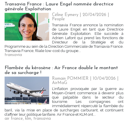
Transavia France : Laure Engel nommée directrice
générale Exploitation
Céline Eymery
| 20/04/2026
|
People
Transavia France annonce la nomination
de Laure Engel en tant que Directrice
Générale Exploitation. Elle succède à
Adrien Lafont qui prend les fonctions de
Directeur de la Stratégie et du
Programme au sein de la Direction Commerciale de Transavia France.
Transavia France, filiale low-cost du groupe...
transavia
Flambée du kérosène : Air France double le montant
de sa surcharge !
Romain POMMIER
| 10/04/2026
|
AirMaG
L’inflation provoquée par la guerre au
Moyen-Orient commence à devenir plus
que palpable dans le secteur du
tourisme. Les compagnies ont
immédiatement répercuté la flambée du
baril, via la mise en place de surcharges carburant, et continuent
d’affiner leur politique tarifaire. Air France et KLM ont...
air france
,
klm
,
transavia