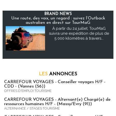
BRAND NEWS
Une route, des voix, un regard : suivez l’Outback
australien en direct sur TourMaG
À partir du 24 juillet, TourMaG
suivra une expédition de plus de
5 000 kilomètres à travers...
LES
ANNONCES
CARREFOUR VOYAGES - Conseiller voyages H/F -
CDD - (Vannes (56))
OFFRES D'EMPLOI TOURISME
CARREFOUR VOYAGES - Alternant(e) Chargé(e) de
ressources humaines H/F - (Massy/Evry (91))
ALTERNANCE / STAGES TOURISME