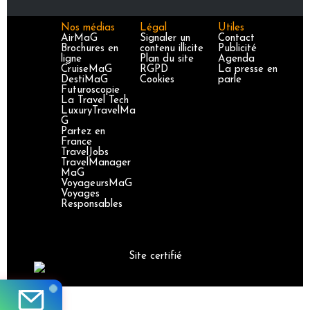
Nos médias
Légal
Utiles
AirMaG
Signaler un
Contact
Brochures en
contenu illicite
Publicité
ligne
Plan du site
Agenda
CruiseMaG
RGPD
La presse en
DestiMaG
Cookies
parle
Futuroscopie
La Travel Tech
LuxuryTravelMa
G
Partez en
France
TravelJobs
TravelManager
MaG
VoyageursMaG
Voyages
Responsables
Site certifié