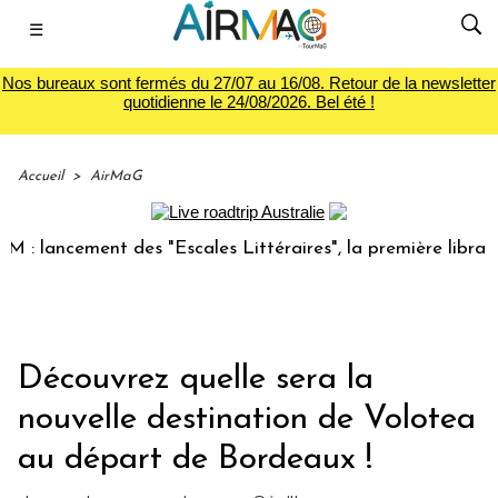
☰
Nos bureaux sont fermés du 27/07 au 16/08. Retour de la newsletter
quotidienne le 24/08/2026. Bel été !
Accueil
>
AirMaG
ancement des "Escales Littéraires", la première librairie du
Découvrez quelle sera la
nouvelle destination de Volotea
au départ de Bordeaux !