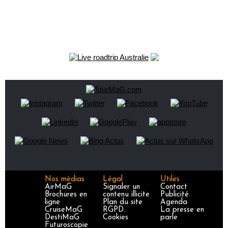
Nos médias
Légal
Utiles
AirMaG
Signaler un
Contact
Brochures en
contenu illicite
Publicité
ligne
Plan du site
Agenda
CruiseMaG
RGPD
La presse en
DestiMaG
Cookies
parle
Futuroscopie