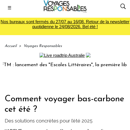
☰
Nos bureaux sont fermés du 27/07 au 16/08. Retour de la newsletter
quotidienne le 24/08/2026. Bel été !
Accueil
>
Voyages Responsables
lancement des "Escales Littéraires", la première librairie 
Comment voyager bas-carbone
cet été ?
Des solutions concrètes pour l’été 2025