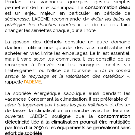
Pendant les vacances, quelques gestes simples
permettent de limiter son impact. La
consommation d’eau
est un enjeu majeur, en particulier en période de
sécheresse. L’ADEME recommande d’«
éviter les bains et
privilégier les douches courtes
», et de ne pas faire
changer les serviettes chaque jour à l’hôtel.
La
gestion des déchets
constitue un autre domaine
d’action : utiliser une gourde, des sacs réutilisables et
acheter en vrac limite les emballages. Le tri est essentiel,
mais il varie selon les communes. Il est conseillé de se
renseigner à l’arrivée sur les consignes locales via
l’hébergement ou l’office de tourisme. «
Un tri correct
assure le recyclage et la valorisation des matériaux
»,
rappelle
l’ADEME
.
La sobriété énergétique s’applique aussi pendant les
vacances. Concernant la climatisation, il est préférable d’«
aérer le logement aux heures les plus fraîches
» et d’éviter
de laisser la climatisation en marche avec les fenêtres
ouvertes. L’ADEME souligne que la
consommation
d’électricité liée à la climatisation pourrait être multipliée
par trois d’ici 2050 si les équipements se généralisent sans
effort de sobriété
.