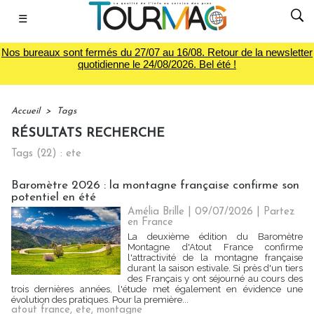
☰
Nos bureaux sont fermés du 27/07 au 16/08. Retour de la newsletter
quotidienne le 24/08/2026. Bel été !
Accueil
>
Tags
RÉSULTATS RECHERCHE
Tags (22) : ete
Baromètre 2026 : la montagne française confirme son
potentiel en été
Amélia Brille
| 09/07/2026
|
Partez
en France
La deuxième édition du Baromètre
Montagne d'Atout France confirme
l'attractivité de la montagne française
durant la saison estivale. Si près d'un tiers
des Français y ont séjourné au cours des
trois dernières années, l'étude met également en évidence une
évolution des pratiques. Pour la première...
atout france
,
ete
,
montagne