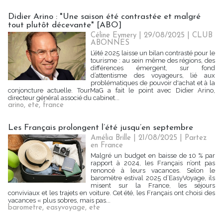
Didier Arino : "Une saison été contrastée et malgré
tout plutôt décevante" [ABO]
Céline Eymery
| 29/08/2025
|
CLUB
ABONNES
L’été 2025 laisse un bilan contrasté pour le
tourisme : au sein même des régions, des
différences émergent, sur fond
d’attentisme des voyageurs, lié aux
problématiques de pouvoir d'achat et à la
conjoncture actuelle. TourMaG a fait le point avec Didier Arino,
directeur général associé du cabinet...
arino
,
ete
,
france
Les Français prolongent l’été jusqu’en septembre
Amélia Brille
| 21/08/2025
|
Partez
en France
Malgré un budget en baisse de 10 % par
rapport à 2024, les Français n’ont pas
renoncé à leurs vacances. Selon le
baromètre estival 2025 d’EasyVoyage, ils
misent sur la France, les séjours
conviviaux et les trajets en voiture. Cet été, les Français ont choisi des
vacances « plus sobres, mais pas...
barometre
,
easyvoyage
,
ete