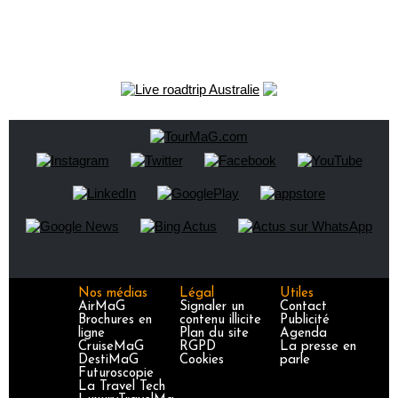
Nos médias
Légal
Utiles
AirMaG
Signaler un
Contact
Brochures en
contenu illicite
Publicité
ligne
Plan du site
Agenda
CruiseMaG
RGPD
La presse en
DestiMaG
Cookies
parle
Futuroscopie
La Travel Tech