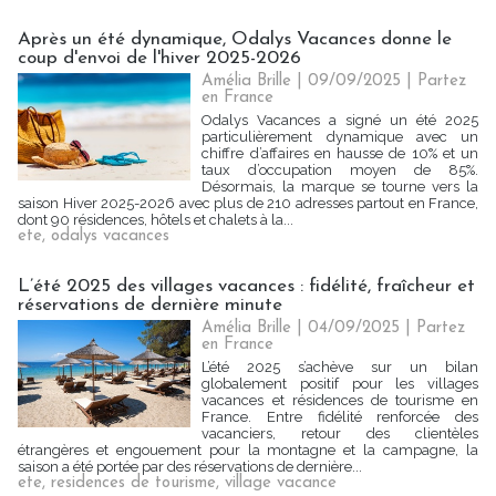
Après un été dynamique, Odalys Vacances donne le
coup d'envoi de l'hiver 2025-2026
Amélia Brille
| 09/09/2025
|
Partez
en France
Odalys Vacances a signé un été 2025
particulièrement dynamique avec un
chiffre d’affaires en hausse de 10% et un
taux d’occupation moyen de 85%.
Désormais, la marque se tourne vers la
saison Hiver 2025-2026 avec plus de 210 adresses partout en France,
dont 90 résidences, hôtels et chalets à la...
ete
,
odalys vacances
L’été 2025 des villages vacances : fidélité, fraîcheur et
réservations de dernière minute
Amélia Brille
| 04/09/2025
|
Partez
en France
L’été 2025 s’achève sur un bilan
globalement positif pour les villages
vacances et résidences de tourisme en
France. Entre fidélité renforcée des
vacanciers, retour des clientèles
étrangères et engouement pour la montagne et la campagne, la
saison a été portée par des réservations de dernière...
ete
,
residences de tourisme
,
village vacance