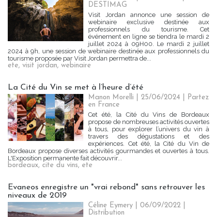
DESTIMAG
Visit Jordan annonce une session de
webinaire exclusive destinée aux
professionnels du tourisme. Cet
événement en ligne se tiendra le mardi 2
juillet 2024 à 09H00. Le mardi 2 juillet
2024 à 9h, une session de webinaire destinée aux professionnels du
tourisme proposée par Visit Jordan permettra de...
ete
,
visit jordan
,
webinaire
La Cité du Vin se met à l’heure d’été
Manon Morelli
| 25/06/2024
|
Partez
en France
Cet été, la Cité du Vins de Bordeaux
propose de nombreuses activités ouvertes
à tous, pour explorer l’univers du vin à
travers des dégustations et des
expériences. Cet été, la Cité du Vin de
Bordeaux propose diverses activités gourmandes et ouvertes à tous.
L'Exposition permanente fait découvrir...
bordeaux
,
cite du vins
,
ete
Evaneos enregistre un "vrai rebond" sans retrouver les
niveaux de 2019
Céline Eymery
| 06/09/2022
|
Distribution