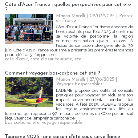
Côte d’Azur France : quelles perspectives pour cet été
?
Manon Morelli
| 02/07/2025
|
Partez
en France
Côte d’Azur France Tourisme annonce de
bons résultats pour l’été 2025 et confirme
sa volonté de positionner la région
comme destination quatre saisons. À
l’issue de son assemblée générale du 30
juin, Côte d’Azur France Tourisme a présenté les premières tendances
pour l’été 2025. L’organisme...
cote d'azur
,
cote d'azur tourisme
,
ete
Comment voyager bas-carbone cet été ?
Manon Morelli
| 27/06/2025
|
Voyages Responsables
L’ADEME propose des outils et conseils
pratiques pour voyager en réduisant son
impact environnemental pendant les
vacances. À l’été 2025, l’ADEME rappelle
les enjeux environnementaux liés au
tourisme, qui représente 97 millions de tonnes de CO₂e par an, soit
l’équivalent de l’empreinte carbone de...
bas carbone
,
ete
,
voyage responsable
Tourisme 2025 : une saison d'été sous surveillance