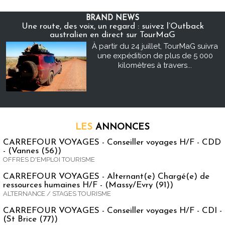
BRAND NEWS
Une route, des voix, un regard : suivez l’Outback
australien en direct sur TourMaG
À partir du 24 juillet, TourMaG suivra
une expédition de plus de 5 000
kilomètres à travers...
LES
ANNONCES
CARREFOUR VOYAGES - Conseiller voyages H/F - CDD
- (Vannes (56))
OFFRES D'EMPLOI TOURISME
CARREFOUR VOYAGES - Alternant(e) Chargé(e) de
ressources humaines H/F - (Massy/Evry (91))
ALTERNANCE / STAGES TOURISME
CARREFOUR VOYAGES - Conseiller voyages H/F - CDI -
(St Brice (77))