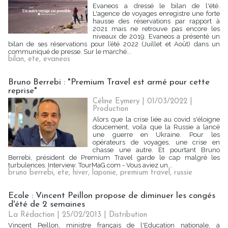
Evaneos a dressé le bilan de l'été.
L'agence de voyages enregistre une forte
hausse des réservations par rapport à
2021 mais ne retrouve pas encore les
niveaux de 2019. Evaneos a présenté un
bilan de ses réservations pour l’été 2022 (Juillet et Août) dans un
communiqué de presse. Sur le marché...
bilan
,
ete
,
evaneos
Bruno Berrebi : "Premium Travel est armé pour cette
reprise"
Céline Eymery
| 01/03/2022
|
Production
Alors que la crise liée au covid s'éloigne
doucement, voila que la Russie a lancé
une guerre en Ukraine. Pour les
opérateurs de voyages, une crise en
chasse une autre. Et pourtant Bruno
Berrebi, président de Premium Travel garde le cap malgré les
turbulences. Interview. TourMaG.com - Vous aviez un...
bruno berrebi
,
ete
,
hiver
,
laponie
,
premium travel
,
russie
Ecole : Vincent Peillon propose de diminuer les congés
d'été de 2 semaines
La Rédaction
| 25/02/2013
|
Distribution
Vincent Peillon, ministre français de l'Education nationale, a