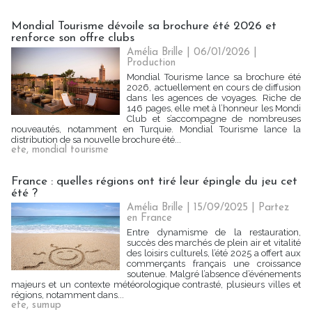
Mondial Tourisme dévoile sa brochure été 2026 et
renforce son offre clubs
Amélia Brille
| 06/01/2026
|
Production
Mondial Tourisme lance sa brochure été
2026, actuellement en cours de diffusion
dans les agences de voyages. Riche de
146 pages, elle met à l’honneur les Mondi
Club et s’accompagne de nombreuses
nouveautés, notamment en Turquie. Mondial Tourisme lance la
distribution de sa nouvelle brochure été...
ete
,
mondial tourisme
France : quelles régions ont tiré leur épingle du jeu cet
été ?
Amélia Brille
| 15/09/2025
|
Partez
en France
Entre dynamisme de la restauration,
succès des marchés de plein air et vitalité
des loisirs culturels, l’été 2025 a offert aux
commerçants français une croissance
soutenue. Malgré l’absence d’événements
majeurs et un contexte météorologique contrasté, plusieurs villes et
régions, notamment dans...
ete
,
sumup