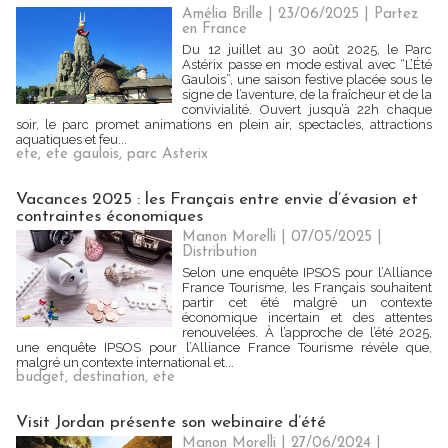
Amélia Brille
| 23/06/2025
|
Partez
en France
Du 12 juillet au 30 août 2025, le Parc
Astérix passe en mode estival avec “L’Été
Gaulois”, une saison festive placée sous le
signe de l’aventure, de la fraîcheur et de la
convivialité. Ouvert jusqu’à 22h chaque
soir, le parc promet animations en plein air, spectacles, attractions
aquatiques et feu...
ete
,
ete gaulois
,
parc Asterix
Vacances 2025 : les Français entre envie d’évasion et
contraintes économiques
Manon Morelli
| 07/05/2025
|
Distribution
Selon une enquête IPSOS pour l’Alliance
France Tourisme, les Français souhaitent
partir cet été malgré un contexte
économique incertain et des attentes
renouvelées. À l’approche de l’été 2025,
une enquête IPSOS pour l’Alliance France Tourisme révèle que,
malgré un contexte international et...
budget
,
destination
,
ete
Visit Jordan présente son webinaire d’été
Manon Morelli
| 27/06/2024
|