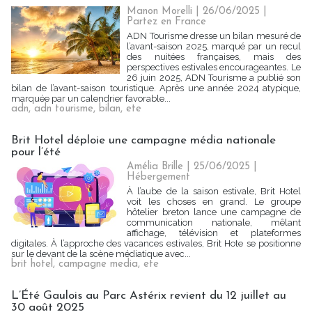
Manon Morelli
| 26/06/2025
|
Partez en France
ADN Tourisme dresse un bilan mesuré de
l’avant-saison 2025, marqué par un recul
des nuitées françaises, mais des
perspectives estivales encourageantes. Le
26 juin 2025, ADN Tourisme a publié son
bilan de l’avant-saison touristique. Après une année 2024 atypique,
marquée par un calendrier favorable...
adn
,
adn tourisme
,
bilan
,
ete
Brit Hotel déploie une campagne média nationale
pour l’été
Amélia Brille
| 25/06/2025
|
Hébergement
À l’aube de la saison estivale, Brit Hotel
voit les choses en grand. Le groupe
hôtelier breton lance une campagne de
communication nationale, mêlant
affichage, télévision et plateformes
digitales. À l’approche des vacances estivales, Brit Hote se positionne
sur le devant de la scène médiatique avec...
brit hotel
,
campagne media
,
ete
L’Été Gaulois au Parc Astérix revient du 12 juillet au
30 août 2025