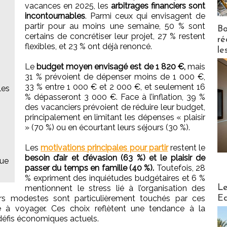
vacances en 2025, les
arbitrages financiers sont
incontournables
. Parmi ceux qui envisagent de
partir pour au moins une semaine, 50 % sont
Bo
certains de concrétiser leur projet, 27 % restent
ré
flexibles, et 23 % ont déjà renoncé.
le
Le
budget moyen envisagé est de 1 820 €,
mais
31 % prévoient de dépenser moins de 1 000 €,
33 % entre 1 000 € et 2 000 €, et seulement 16
les
% dépasseront 3 000 €. Face à l’inflation, 39 %
des vacanciers prévoient de réduire leur budget,
principalement en limitant les dépenses « plaisir
» (70 %) ou en écourtant leurs séjours (30 %).
Les
motivations principales pour partir
restent le
besoin d’air et d’évasion (63 %) et le plaisir de
que
passer du temps en famille (40 %).
Toutefois, 28
% expriment des inquiétudes budgétaires et 6 %
Distribu
Le
mentionnent le stress lié à l’organisation des
Ed
ers modestes sont particulièrement touchés par ces
té à voyager. Ces choix reflètent une tendance à la
défis économiques actuels.