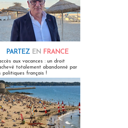
PARTEZ
EN
FRANCE
 en France
accès aux vacances : un droit
achevé totalement abandonné par
s politiques français !