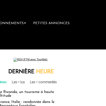
BONNEMENTS
PETITES ANNONCES
▼
DERNIÈRE
HEURE
News
Les + lus
Les + commentés
e Rwanda, un tourisme à haute
ltitude
rance, Italie : randonnée dans le
ercantour frontalier