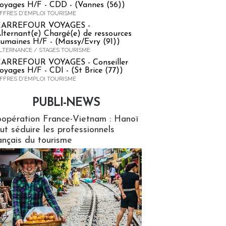
oyages H/F - CDD - (Vannes (56))
FFRES D'EMPLOI TOURISME
CARREFOUR VOYAGES -
lternant(e) Chargé(e) de ressources
umaines H/F - (Massy/Evry (91))
LTERNANCE / STAGES TOURISME
ARREFOUR VOYAGES - Conseiller
oyages H/F - CDI - (St Brice (77))
FFRES D'EMPLOI TOURISME
PUBLI-NEWS
ews
opération France-Vietnam : Hanoï
ut séduire les professionnels
ançais du tourisme