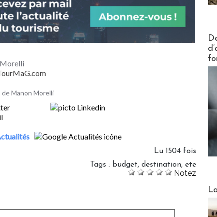
Actus V
De
d’
fo
Morelli
- TourMaG.com
es de Manon Morelli
ctualités
Lu 1504 fois
Tags
:
budget
,
destination
,
ete
Notez
Webinai
La