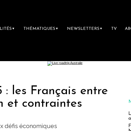
LITÉS
THÉMATIQUES
NEWSLETTERS
TV
A
▼
▼
▼
: les Français entre
n et contraintes
L
a
aux défis économiques
F
M