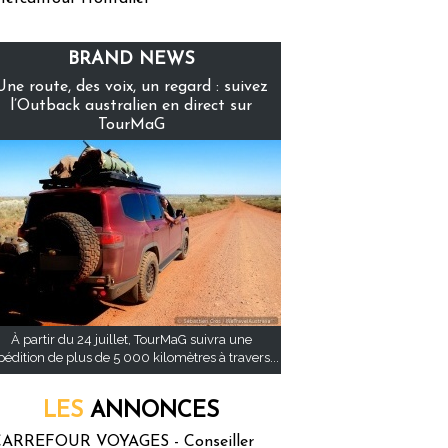
BRAND NEWS
Une route, des voix, un regard : suivez
l’Outback australien en direct sur
TourMaG
À partir du 24 juillet, TourMaG suivra une
pédition de plus de 5 000 kilomètres à travers...
LES
ANNONCES
ARREFOUR VOYAGES - Conseiller