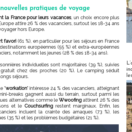
t nouvelles pratiques de voyage
nt la France pour leurs vacances
, un choix encore plus
Europe attire 26 % des vacanciers, surtout les 18-34 ans
 voyager hors Europe.
t favori
(61 %), en particulier pour les séjours en France
es destinations européennes (55 %) et extra-européennes
ciers, notamment les jeunes (28 % des 18-34 ans).
Partez
L’
isonnières individuelles sont majoritaires (39 %), suivies
in
t gratuit chez des proches (20 %). Le camping séduit
le
longs séjours.
e "
workation
" intéresse 24 % des vacanciers, atteignant
ini-breaks gagnent aussi du terrain, surtout parmi les
iques alternatives comme le
Wwoofing
attirent 26 % des
isons et le
Couchsurfing
restent marginaux. Enfin, les
anciers incluent la crainte des arnaques (73 %), les
s (35 %) et les problèmes budgétaires (21 %).