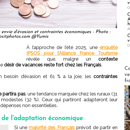
v
O
A
h
A
 envie d’évasion et contraintes économiques - Photo :
C
ositphotos.com @Yumis
v
O
À l’approche de l’été 2025, une
enquête
IPSOS pour l’Alliance France Tourisme
révèle que, malgré un
contexte
 le
désir de vacances reste fort chez les Français
.
Publi-n
Co
ve
 besoin d’évasion et 61 % à la joie, les
contraintes
fr
e partira pas
, une tendance marquée chez les ruraux (31
s modestes (32 %). Ceux qui partiront adapteront leur
dépenses non essentielles.
e de l’adaptation économique
Si une
majorité des Français
prévoit de partir en