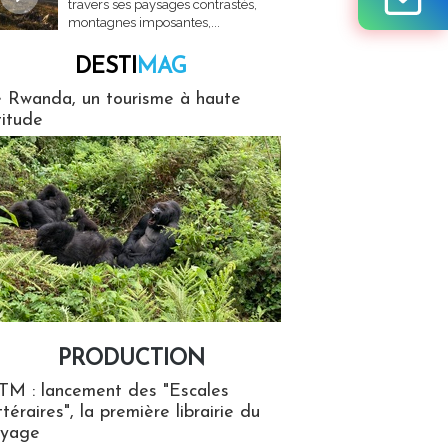
travers ses paysages contrastés,
montagnes imposantes,...
DESTI
MAG
MAG
 Rwanda, un tourisme à haute
titude
PRODUCTION
ion
TM : lancement des "Escales
ttéraires", la première librairie du
oyage