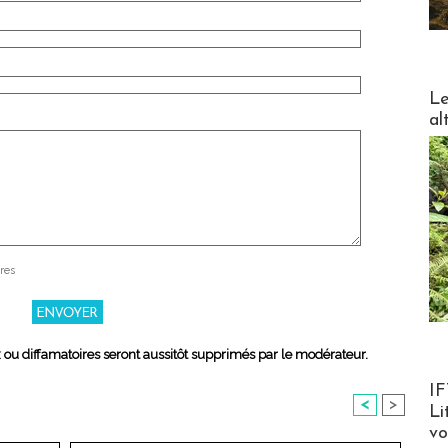
DESTI
Le
al
res
x ou diffamatoires seront aussitôt supprimés par le modérateur.
Product
IF
<
>
Li
v