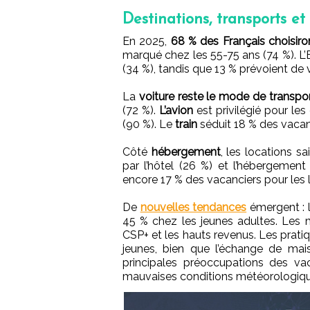
Destinations, transports e
En 2025,
68 % des Français choisiro
marqué chez les 55-75 ans (74 %). L’
(34 %), tandis que 13 % prévoient de
La
voiture reste le mode de transpor
(72 %).
L’avion
est privilégié pour l
(90 %). Le
train
séduit 18 % des vacan
Côté
hébergement
, les locations sa
par l’hôtel (26 %) et l’hébergemen
encore 17 % des vacanciers pour les 
De
nouvelles tendances
émergent : l
45 % chez les jeunes adultes. Les m
CSP+ et les hauts revenus. Les prat
jeunes, bien que l’échange de ma
principales préoccupations des vac
mauvaises conditions météorologique