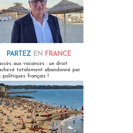
PARTEZ
EN
FRANCE
 en France
accès aux vacances : un droit
achevé totalement abandonné par
s politiques français !