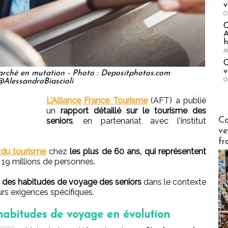
v
O
A
h
A
C
v
marché en mutation - Photo : Depositphotos.com
O
AlessandroBiascioli
L'Alliance France Tourisme
(AFT) a publié
un
rapport détaillé sur le tourisme des
Publi-n
Co
seniors
, en partenariat avec l'institut
ve
fr
du tourisme
chez
les plus de 60 ans, qui représentent
t 19 millions de personnes.
on des habitudes de voyage des seniors
dans le contexte
eurs exigences spécifiques.
 habitudes de voyage en évolution