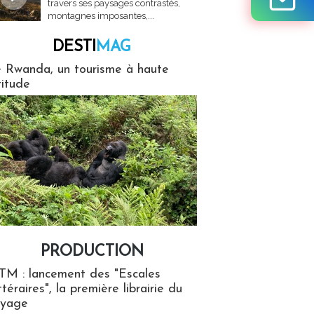
travers ses paysages contrastés,
montagnes imposantes,...
DESTI
MAG
MAG
 Rwanda, un tourisme à haute
titude
PRODUCTION
ion
TM : lancement des "Escales
ttéraires", la première librairie du
oyage