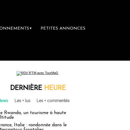
BONNEMENTS
PETITES ANNONCES
▼
DERNIÈRE
HEURE
News
Les + lus
Les + commentés
e Rwanda, un tourisme à haute
ltitude
rance, Italie : randonnée dans le
ercantour frontalier