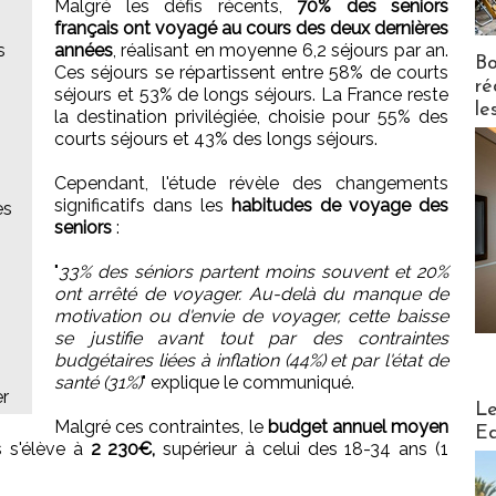
Malgré les défis récents,
70% des seniors
français ont voyagé au cours des deux dernières
s
années
, réalisant en moyenne 6,2 séjours par an.
Bo
Ces séjours se répartissent entre 58% de courts
ré
séjours et 53% de longs séjours. La France reste
le
la destination privilégiée, choisie pour 55% des
courts séjours et 43% des longs séjours.
Cependant, l'étude révèle des changements
significatifs dans les
habitudes de voyage des
es
seniors
:
"
33% des séniors partent moins souvent et 20%
ont arrêté de voyager. Au-delà du manque de
motivation ou d'envie de voyager, cette baisse
se justifie avant tout par des contraintes
budgétaires liées à inflation (44%) et par l'état de
s
santé (31%)
" explique le communiqué.
er
Distribu
Le
Malgré ces contraintes, le
budget annuel moyen
Ed
 s'élève à
2 230€,
supérieur à celui des 18-34 ans (1