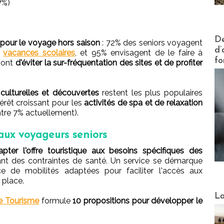
7%)
Actus V
De
pour le voyage hors saison
: 72% des seniors voyagent
d’
e
vacances scolaires
, et 95% envisagent de le faire à
fo
 sont
d'éviter la sur-fréquentation des sites et de profiter
 culturelles et découvertes
restent les plus populaires
érêt croissant pour les
activités de spa et de relaxation
ntre 7% actuellement).
 aux voyageurs seniors
apter l'offre touristique aux besoins spécifiques des
yant des contraintes de santé. Un service se démarque
ce de mobilités adaptées pour faciliter l'accès aux
 place.
Webinai
La
ce Tourisme
formule
10 propositions pour développer le