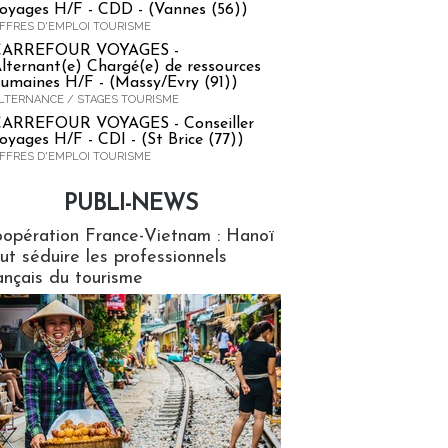
oyages H/F - CDD - (Vannes (56))
FFRES D'EMPLOI TOURISME
CARREFOUR VOYAGES -
lternant(e) Chargé(e) de ressources
umaines H/F - (Massy/Evry (91))
LTERNANCE / STAGES TOURISME
ARREFOUR VOYAGES - Conseiller
oyages H/F - CDI - (St Brice (77))
FFRES D'EMPLOI TOURISME
PUBLI-NEWS
ews
opération France-Vietnam : Hanoï
ut séduire les professionnels
ançais du tourisme