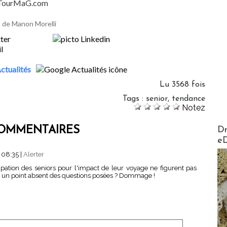
- TourMaG.com
es de Manon Morelli
ctualités
Lu 3568 fois
Tags
:
senior
,
tendance
Notez
AirMa
OMMENTAIRES
Dr
e
 08:35
|
Alerter
upation des seniors pour l'impact de leur voyage ne figurent pas
 ce un point absent des questions posées ? Dommage !