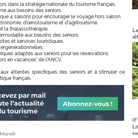
ors dans la stratégie nationale du tourisme français.
me aux besoins des seniors.
ique 4 saisons pour encourager le voyage hors saison.
stronomie, d'œnotourisme et d'agritourisme.
DESTI
t la thalassothérapie.
Le
termodalité aux besoins des seniors.
al
sites et services touristiques.
ntergénérationnelles.
iques adaptés aux seniors pour les réservations.
rs en vacances" de l'ANCV.
aux attentes spécifiques des seniors et à stimuler ce
ique français.
Product
IF
Li
Morelli
v