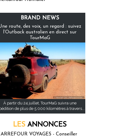
BRAND NEWS
Une route, des voix, un regard : suivez
l’Outback australien en direct sur
TourMaG
À partir du 24 juillet, TourMaG suivra une
pédition de plus de 5 000 kilomètres à travers...
LES
ANNONCES
ARREFOUR VOYAGES - Conseiller