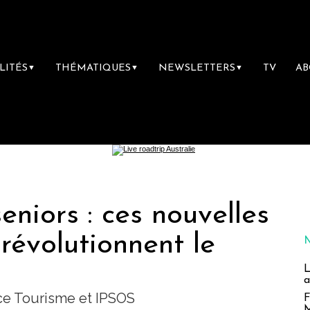
LITÉS
THÉMATIQUES
NEWSLETTERS
TV
A
▼
▼
▼
eniors : ces nouvelles
révolutionnent le
L
a
nce Tourisme et IPSOS
F
M