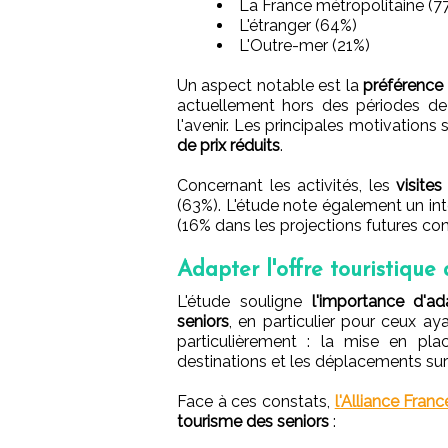
La France métropolitaine (7
L'étranger (64%)
L'Outre-mer (21%)
Un aspect notable est la
préférence 
actuellement hors des périodes d
l'avenir. Les principales motivations
de prix réduits
.
Concernant les activités, les
visites
(63%). L'étude note également un int
(16% dans les projections futures co
Adapter l'offre touristique
L'étude souligne
l'importance d'ad
seniors
, en particulier pour ceux a
particulièrement : la mise en pla
destinations et les déplacements sur
Face à ces constats,
l'Alliance Fran
tourisme des seniors
: