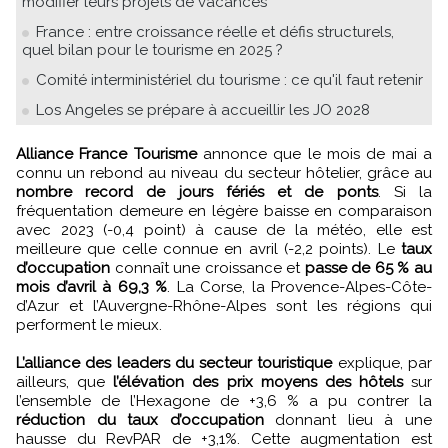
modifier leurs projets de vacances
France : entre croissance réelle et défis structurels,
quel bilan pour le tourisme en 2025 ?
Comité interministériel du tourisme : ce qu'il faut retenir
Los Angeles se prépare à accueillir les JO 2028
Alliance France Tourisme
annonce que le mois de mai a
connu un rebond au niveau du secteur hôtelier, grâce au
nombre record de jours fériés et de ponts
. Si la
fréquentation demeure en légère baisse en comparaison
avec 2023 (-0,4 point) à cause de la météo, elle est
meilleure que celle connue en avril (-2,2 points). Le
taux
d’occupation
connaît une croissance et
passe de 65 % au
mois d’avril à 69,3 %
. La Corse, la Provence-Alpes-Côte-
d’Azur et l’Auvergne-Rhône-Alpes sont les régions qui
performent le mieux.
L’alliance des leaders du secteur touristique
explique, par
ailleurs, que
l’élévation des prix moyens des hôtels
sur
l’ensemble de l’Hexagone de +3,6 % a pu contrer la
réduction du taux d’occupation
donnant lieu à une
hausse du RevPAR de +3,1%. Cette augmentation est