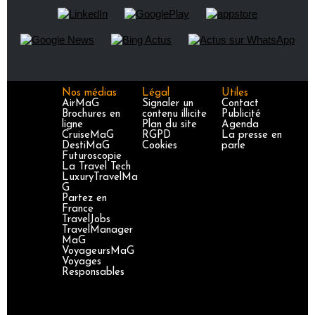
Nos médias
Légal
Utiles
AirMaG
Signaler un
Contact
Brochures en
contenu illicite
Publicité
ligne
Plan du site
Agenda
CruiseMaG
RGPD
La presse en
DestiMaG
Cookies
parle
Futuroscopie
La Travel Tech
LuxuryTravelMa
G
Partez en
France
TravelJobs
TravelManager
MaG
VoyageursMaG
Voyages
Responsables