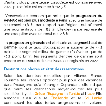
d'autant plus prometteuse, lorsqu’elle est comparée avec
2022, puisqu’elle est estimée à +12.5 %.
L’Observatoire économique note que la
progression du
RevPAR est bien plus modeste à Paris
, avec une hausse de
seulement +1,8 %, par rapport aux Régions qui affichent
une augmentation de +5,1 %. L’Île-de-France représente
une exception avec un recul de -2,6 %.
La
progression générale
est attribuée au
segment haut de
gamme
, dont le taux d’occupation a augmenté de +4,2
points. Le segment milieu de gamme n’a évolué que de
+0,3 point. Enfin, les segments d’entrée de gamme sont
encore en dessous de leurs niveaux enregistrés en 2022.
Destinations phares et état des réservations
Selon les données recueillies par Alliance France
Tourisme, les Français opteront plus pour des vacances
dans l’hexagone qu'à l'étranger. Cependant, elle indique
que parmi les destinations moyen-courrier les plus
sollicitées, il y a la
Grèce
, l’
Espagne
, la
Tunisie
et l’
Italie
. Elle
annonce aussi que la
Thaïlande
et le
Sri Lanka
connaissent les plus fortes progressions en volume