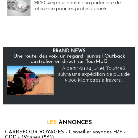
(HCF) s’impose comme un partenaire de
référence pour les professionnels...
BRAND NEWS
Une route, des voix, un regard : suivez l’Outback
australien en direct sur TourMaG
À partir du 24 juillet, TourMaG
suivra une expédition de plus de
5 000 kilomètres à travers...
LES
ANNONCES
CARREFOUR VOYAGES - Conseiller voyages H/F -
CDD - (Vannes (56))