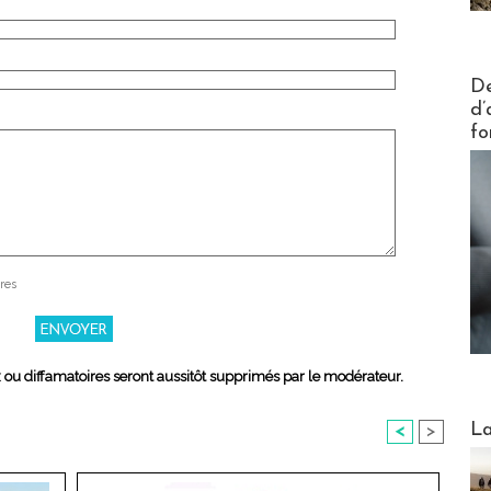
Actus V
De
d’
fo
res
x ou diffamatoires seront aussitôt supprimés par le modérateur.
Webinai
La
<
>