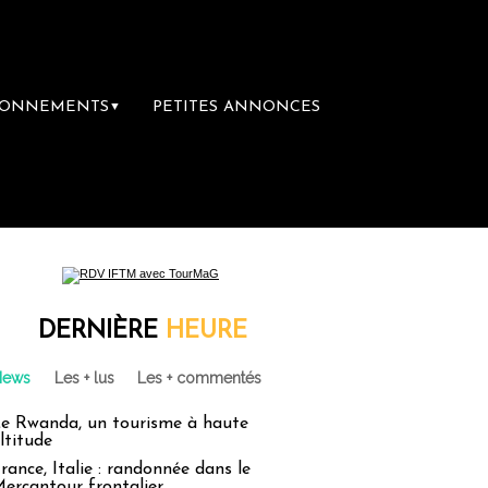
BONNEMENTS
PETITES ANNONCES
▼
DERNIÈRE
HEURE
News
Les + lus
Les + commentés
e Rwanda, un tourisme à haute
ltitude
rance, Italie : randonnée dans le
ercantour frontalier