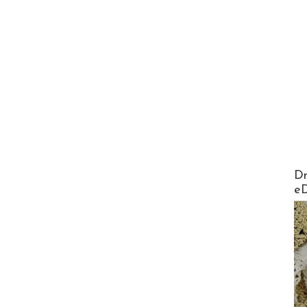
AirMa
Dr
e