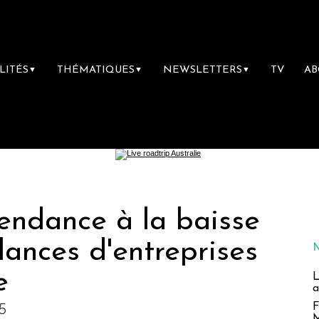
LITÉS
THÉMATIQUES
NEWSLETTERS
TV
A
▼
▼
▼
endance à la baisse
llances d'entreprises
e
L
a
5
F
M