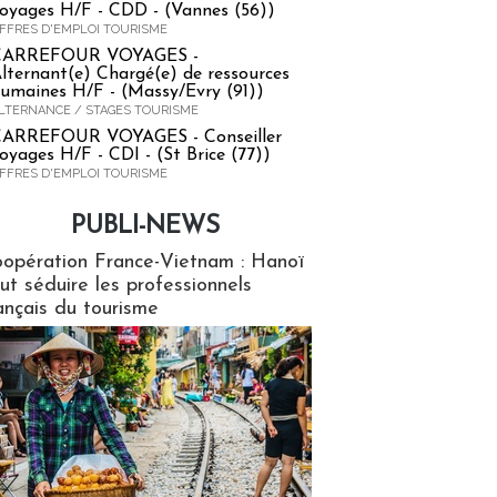
oyages H/F - CDD - (Vannes (56))
FFRES D'EMPLOI TOURISME
CARREFOUR VOYAGES -
lternant(e) Chargé(e) de ressources
umaines H/F - (Massy/Evry (91))
LTERNANCE / STAGES TOURISME
ARREFOUR VOYAGES - Conseiller
oyages H/F - CDI - (St Brice (77))
FFRES D'EMPLOI TOURISME
PUBLI-NEWS
ews
opération France-Vietnam : Hanoï
ut séduire les professionnels
ançais du tourisme