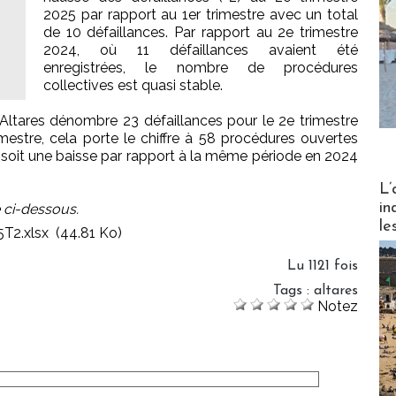
2025 par rapport au 1er trimestre avec un total
de 10 défaillances. Par rapport au 2e trimestre
2024, où 11 défaillances avaient été
s
enregistrées, le nombre de procédures
collectives est quasi stable.
 Altares dénombre 23 défaillances pour le 2e trimestre
estre, cela porte le chiffre à 58 procédures ouvertes
 soit une baisse par rapport à la même période en 2024
Partez
L’
in
e ci-dessous.
le
5T2.xlsx
(44.81 Ko)
Lu 1121 fois
Tags
:
altares
Notez