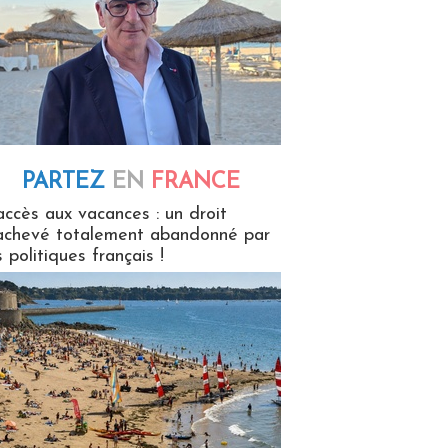
PARTEZ
EN
FRANCE
 en France
accès aux vacances : un droit
achevé totalement abandonné par
s politiques français !