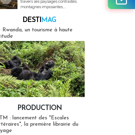
travers ses paysages contrastés,
montagnes imposantes,...
DESTI
MAG
MAG
 Rwanda, un tourisme à haute
titude
PRODUCTION
ion
TM : lancement des "Escales
ttéraires", la première librairie du
oyage