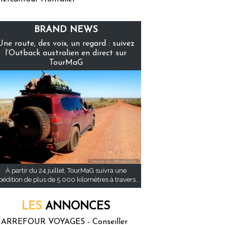
BRAND NEWS
Une route, des voix, un regard : suivez
l’Outback australien en direct sur
TourMaG
À partir du 24 juillet, TourMaG suivra une
pédition de plus de 5 000 kilomètres à travers...
LES
ANNONCES
ARREFOUR VOYAGES - Conseiller