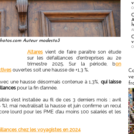
v
O
A
h
A
C
hotos.com Auteur modesto3
v
O
Altares
vient de faire paraître son étude
sur les défaillances d'entreprises au 2e
trimestre 2025. Sur la période, b
on
Publi-n
tives
ouvertes soit une hausse de +1,3 %.
Co
ve
 avec une hausse désormais contenue à 1,3%,
qui laisse
fr
illances
pour la fin d’année.
le s’est installée au fil de ces 3 derniers mois : avril
%), mai neutralisait la hausse et juin confirme un recul
core lourd pour les PME d’au moins 100 salariés et les
aillances chez les voyagistes en 2024