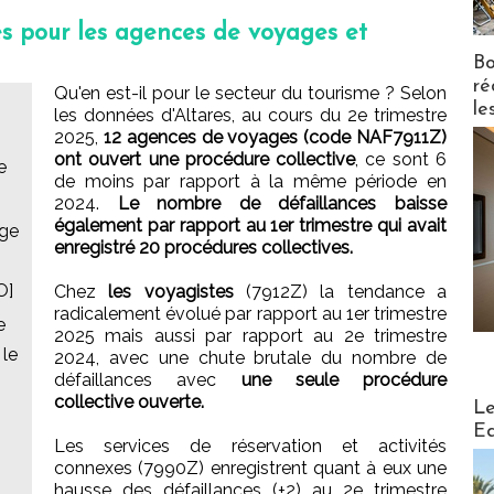
s pour les agences de voyages et
Bo
ré
Qu'en est-il pour le secteur du tourisme ? Selon
le
les données d'Altares, au cours du 2e trimestre
2025,
12 agences de voyages (code NAF7911Z)
ont ouvert une procédure collective
, ce sont 6
e
de moins par rapport à la même période en
2024.
Le nombre de défaillances baisse
également par rapport au 1er trimestre qui avait
age
enregistré 20 procédures collectives.
O]
Chez
les voyagistes
(7912Z) la tendance a
radicalement évolué par rapport au 1er trimestre
e
2025 mais aussi par rapport au 2e trimestre
 le
2024, avec une chute brutale du nombre de
défaillances avec
une seule procédure
collective ouverte.
Distribu
Le
Ed
Les services de réservation et activités
connexes (7990Z) enregistrent quant à eux une
hausse des défaillances (+2) au 2e trimestre