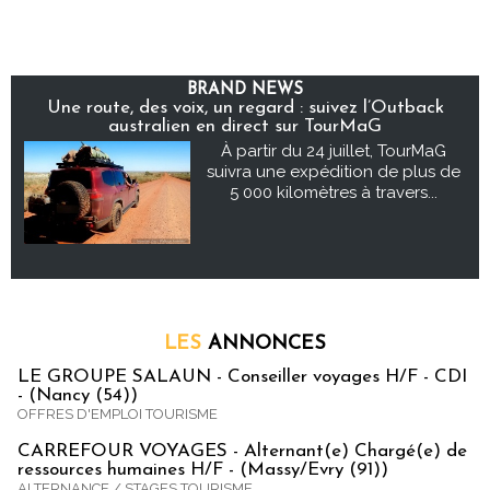
BRAND NEWS
Une route, des voix, un regard : suivez l’Outback
australien en direct sur TourMaG
À partir du 24 juillet, TourMaG
suivra une expédition de plus de
5 000 kilomètres à travers...
LES
ANNONCES
LE GROUPE SALAUN - Conseiller voyages H/F - CDI
- (Nancy (54))
OFFRES D'EMPLOI TOURISME
CARREFOUR VOYAGES - Alternant(e) Chargé(e) de
ressources humaines H/F - (Massy/Evry (91))
ALTERNANCE / STAGES TOURISME