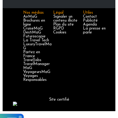
Nos médias
Légal
Utiles
AirMaG
Signaler un
Contact
Brochures en
contenu illicite
Publicité
ligne
Plan du site
Agenda
CruiseMaG
RGPD
La presse en
DestiMaG
Cookies
parle
Futuroscopie
La Travel Tech
LuxuryTravelMa
G
Partez en
France
TravelJobs
TravelManager
MaG
VoyageursMaG
Voyages
Responsables
Site certifié