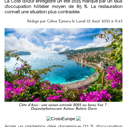
La Côte d’Azur enregistre un été 2025 marqué par un taux
d’occupation hôtelier moyen de 85 %. La restauration
connaît une situation plus contrastée.
Rédigé par
Céline Eymery
le Lundi 25 Août 2025 à 15:43
Côte d’Azur : une saison estivale 2025 au beau fixe ? -
Depositphotos.com Auteur Balate Dorin
Après un printemps déjà dynamique (77 % d’occupation