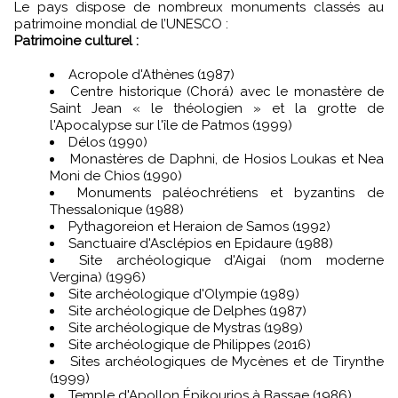
Le pays dispose de nombreux monuments classés au
patrimoine mondial de l’UNESCO :
Patrimoine culturel :
Acropole d'Athènes (1987)
Centre historique (Chorá) avec le monastère de
Saint Jean « le théologien » et la grotte de
l'Apocalypse sur l'île de Patmos (1999)
Délos (1990)
Monastères de Daphni, de Hosios Loukas et Nea
Moni de Chios (1990)
Monuments paléochrétiens et byzantins de
Thessalonique (1988)
Pythagoreion et Heraion de Samos (1992)
Sanctuaire d'Asclépios en Epidaure (1988)
Site archéologique d'Aigai (nom moderne
Vergina) (1996)
Site archéologique d'Olympie (1989)
Site archéologique de Delphes (1987)
Site archéologique de Mystras (1989)
Site archéologique de Philippes (2016)
Sites archéologiques de Mycènes et de Tirynthe
(1999)
Temple d'Apollon Épikourios à Bassae (1986)