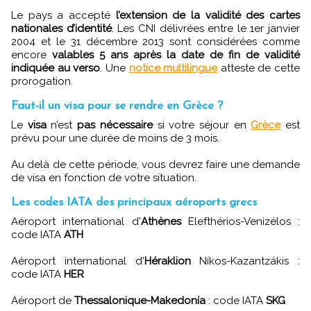
Le pays a accepté
l’extension de la validité des cartes
nationales d’identité
. Les CNI délivrées entre le 1er janvier
2004 et le 31 décembre 2013 sont considérées comme
encore
valables 5 ans après la date de fin de validité
indiquée au verso
. Une
notice multilingue
atteste de cette
prorogation.
Faut-il un visa pour se rendre en Grèce ?
Le
visa
n’est
pas nécessaire
si votre séjour en
Grèce
est
prévu pour une durée de moins de 3 mois.
Au delà de cette période, vous devrez faire une demande
de visa en fonction de votre situation.
Les codes IATA des principaux aéroports grecs
Aéroport international d'
Athènes
Elefthérios-Venizélos :
code IATA
ATH
Aéroport international d'
Héraklion
Níkos-Kazantzákis :
code IATA
HER
Aéroport de
Thessalonique-Makedonía
: code IATA
SKG