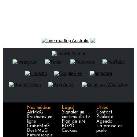
Nos médias
Légal
Utiles
AirMaG
Signaler un
Contact
Brochures en
contenu illicite
Publicité
ligne
Plan du site
Agenda
CruiseMaG
RGPD
La presse en
DestiMaG
Cookies
parle
Futuroscopie