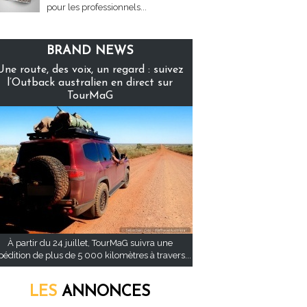
pour les professionnels...
BRAND NEWS
Une route, des voix, un regard : suivez
l’Outback australien en direct sur
TourMaG
À partir du 24 juillet, TourMaG suivra une
pédition de plus de 5 000 kilomètres à travers...
LES
ANNONCES