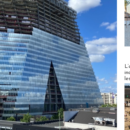
Partez
L’
in
le