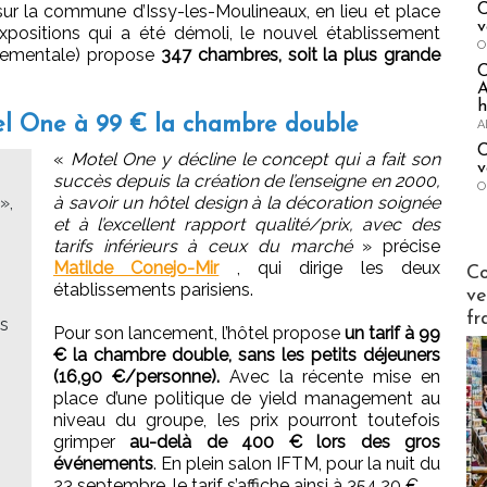
C
sur la commune d’Issy-les-Moulineaux, en lieu et place
v
xpositions qui a été démoli, le nouvel établissement
O
nnementale) propose
347 chambres, soit la plus grande
A
h
el One à 99 € la chambre double
A
C
«
Motel One y décline le concept qui a fait son
v
succès depuis la création de l’enseigne en 2000,
O
»,
à savoir un hôtel design à la décoration soignée
et à l’excellent rapport qualité/prix, avec des
tarifs inférieurs à ceux du marché
» précise
Publi-n
Matilde Conejo-Mir
, qui dirige les deux
Co
établissements parisiens.
ve
fr
ns
Pour son lancement, l’hôtel propose
un tarif à 99
€ la chambre double, sans les petits déjeuners
(16,90 €/personne).
Avec la récente mise en
place d’une politique de yield management au
niveau du groupe, les prix pourront toutefois
grimper
au-delà de 400 € lors des gros
événements
. En plein salon IFTM, pour la nuit du
23 septembre, le tarif s’affiche ainsi à 354,20 €.