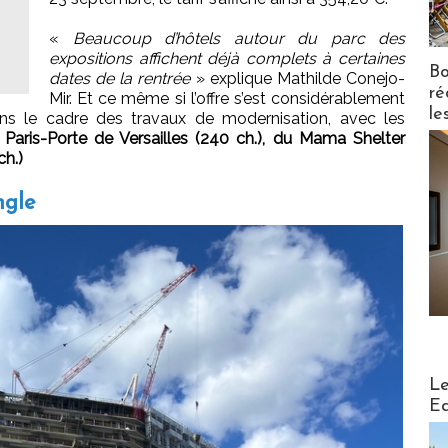
«
Beaucoup d’hôtels autour du parc des
expositions affichent déjà complets à certaines
Bo
dates de la rentrée
» explique Mathilde Conejo-
ré
Mir. Et ce même si l’offre s’est considérablement
le
ns le cadre des travaux de modernisation, avec les
Paris-Porte de Versailles (240 ch.), du Mama Shelter
ch.)
ngle
Distribu
Le
Ed