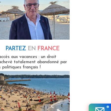
PARTEZ
EN
FRANCE
 en France
accès aux vacances : un droit
achevé totalement abandonné par
s politiques français !