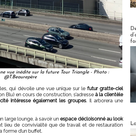
Actus V
De
d’
fo
e vue inédite sur la future Tour Triangle - Photo :
@T.Beaurepère
les, qui dévoile une vue unique sur le
futur gratte-ciel
on Blu) en cours de construction, s’adresse
à la clientèle
pacité intéresse également les groupes
. Il arborera une
un large lounge, à savoir un
espace décloisonné au look
Webinai
La
nt lieu de convivialité que de travail et de restauration
a forme d’un buffet.