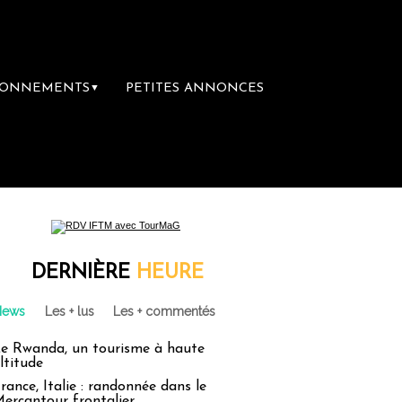
BONNEMENTS
PETITES ANNONCES
▼
 librairie du voyage
Le groupe Sainte-Cla
DERNIÈRE
HEURE
News
Les + lus
Les + commentés
e Rwanda, un tourisme à haute
ltitude
rance, Italie : randonnée dans le
ercantour frontalier