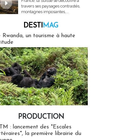
France, la Suisse se découvre à
travers ses paysages contrastés,
montagnes imposantes,...
DESTI
MAG
MAG
 Rwanda, un tourisme à haute
titude
PRODUCTION
ion
TM : lancement des "Escales
ttéraires", la première librairie du