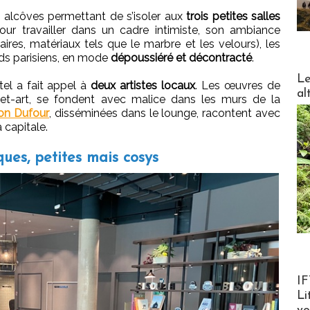
s alcôves permettant de s’isoler aux
trois petites salles
ur travailler dans un cadre intimiste, son ambiance
aires, matériaux tels que le marbre et les velours), les
ds parisiens, en mode
dépoussiéré et décontracté
.
DESTI
Le
ôtel a fait appel à
deux artistes locaux
. Les œuvres de
al
reet-art, se fondent avec malice dans les murs de la
on Dufour
, disséminées dans le lounge, racontent avec
 capitale.
ues, petites mais cosys
Product
IF
Li