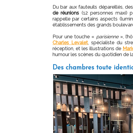
Du bar aux fauteuils dépareillés, de
de réunions
(12 personnes maxi) po
rappelle par certains aspects (lumin
établissements des grands boulevar
Pour une touche «
parisienne
», l’h
Charles Levalet
, spécialiste du st
réception, et les illustrations de
Mari
humour les scènes du quotidien de la
Des chambres toute identiq