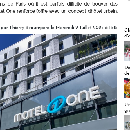
 de Paris où il est parfois difficile de trouver des
l One renforce l’offre avec un concept d’hôtel urbain,
 par
Thierry Beaurepère
le Mercredi 9 Juillet 2025 à 15:15
Les off
Ch
d'
De
de
Un
gr