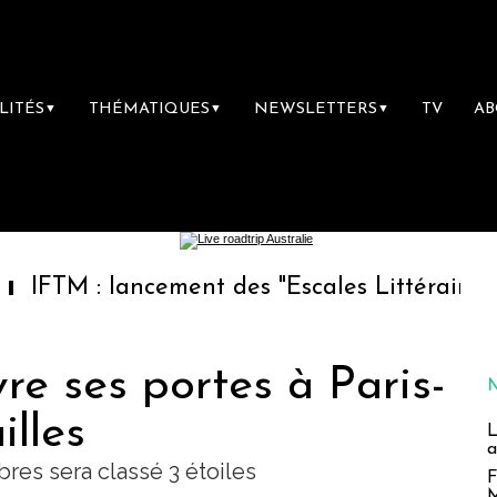
LITÉS
THÉMATIQUES
NEWSLETTERS
TV
A
▼
▼
▼
cement des "Escales Littéraires", la première
e ses portes à Paris-
illes
L
a
res sera classé 3 étoiles
F
M