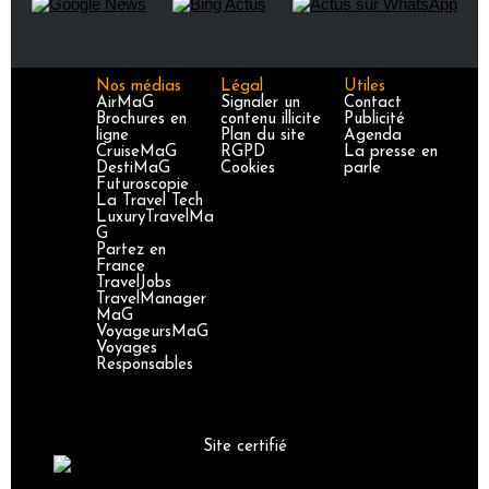
Nos médias
Légal
Utiles
AirMaG
Signaler un
Contact
Brochures en
contenu illicite
Publicité
ligne
Plan du site
Agenda
CruiseMaG
RGPD
La presse en
DestiMaG
Cookies
parle
Futuroscopie
La Travel Tech
LuxuryTravelMa
G
Partez en
France
TravelJobs
TravelManager
MaG
VoyageursMaG
Voyages
Responsables
Site certifié