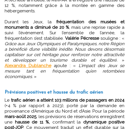
À l’échelle annuelle, le RevPAR a enregistré une hausse de
12 %, notamment grâce à la montée en gamme des
hébergements.
Durant les Jeux, la
fréquentation des musées et
monuments a diminué de 20 %
, mais une reprise rapide a
suivi l’événement. Sur l’ensemble de l’année, la
fréquentation s’est stabilisée.
Valérie Pécresse
souligne : «
Grâce aux Jeux Olympiques et Paralympiques, notre Région
a bénéficié d’une visibilité inédite. Nous devons désormais
capitaliser sur cet héritage pour renforcer notre attractivité
et développer un tourisme durable et équilibré.
»
Alexandra Dublanche
ajoute : «
L’impact des Jeux se
mesure tant en fréquentation qu’en retombées
économiques
. »
Prévisions positives et hausse du trafic aérien
Le
trafic aérien a atteint 103 millions de passagers en 2024
(+4 % par rapport à 2023), porté par la demande en
provenance d’Amérique du Nord et d’Asie. Pour la période
mars-août 2025
, les prévisions de réservations enregistrent
une
hausse de 11 %,
confirmant la
dynamique positive
post-JOP
. Ce mouvement traduit un effet durable sur la