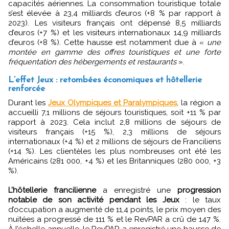
capacités aériennes. La consommation touristique totale
s’est élevée à 23,4 milliards d’euros (+8 % par rapport à
2023). Les visiteurs français ont dépensé 8,5 milliards
d’euros (+7 %) et les visiteurs internationaux 14,9 milliards
d’euros (+8 %). Cette hausse est notamment due à «
une
montée en gamme des offres touristiques et une forte
fréquentation des hébergements et restaurants
».
L’effet Jeux : retombées économiques et hôtellerie
renforcée
Durant les
Jeux Olympiques et Paralympiques
, la région a
accueilli 7,1 millions de séjours touristiques, soit +11 % par
rapport à 2023. Cela inclut 2,8 millions de séjours de
visiteurs français (+15 %), 2,3 millions de séjours
internationaux (+4 %) et 2 millions de séjours de Franciliens
(+14 %). Les clientèles les plus nombreuses ont été les
Américains (281 000, +4 %) et les Britanniques (280 000, +3
%).
L’hôtellerie francilienne
a enregistré une
progression
notable de son activité pendant les Jeux
: le taux
d’occupation a augmenté de 11,4 points, le prix moyen des
nuitées a progressé de 111 % et le RevPAR a crû de 147 %.