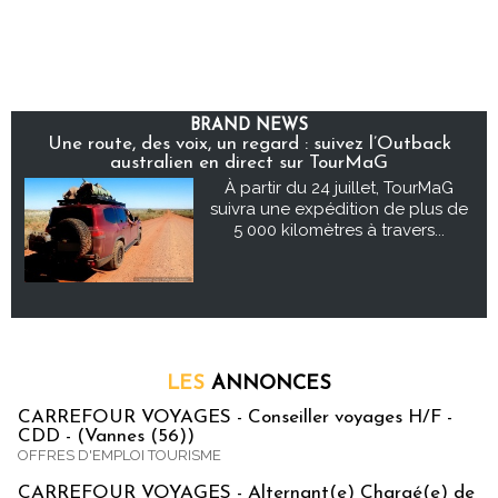
BRAND NEWS
Une route, des voix, un regard : suivez l’Outback
australien en direct sur TourMaG
À partir du 24 juillet, TourMaG
suivra une expédition de plus de
5 000 kilomètres à travers...
LES
ANNONCES
CARREFOUR VOYAGES - Conseiller voyages H/F -
CDD - (Vannes (56))
OFFRES D'EMPLOI TOURISME
CARREFOUR VOYAGES - Alternant(e) Chargé(e) de