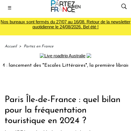
☰
Nos bureaux sont fermés du 27/07 au 16/08. Retour de la newsletter
quotidienne le 24/08/2026. Bel été !
Accueil
>
Partez en France
cement des "Escales Littéraires", la première librairie du v
Paris Île-de-France : quel bilan
pour la fréquentation
touristique en 2024 ?