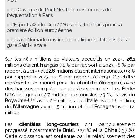
2026
La Caverne du Pont Neuf bat des records de
fréquentation à Paris
L’Esports World Cup 2026 s'installe à Paris pour sa
première édition européenne
Lazare Nomade ouvrira un boutique-hôtel près de la
gare Saint-Lazare
Sur les 48,7 millions de visiteurs accueillis en 2024,
26,1
millions étaient Français
(+1 % par rapport à 2023, -8 % par
rapport à 2019) et
22,6 millions étaient internationaux
(+3 %
par rapport à 2023, +2 % par rapport à 2019). Ce chiffre
représente un
record pour la clientèle étrangère,
avec
des hausses marquées sur plusieurs marchés. Les
États-
Unis
ont généré 2,7 millions de touristes (+3 %), suivis du
Royaume-Uni
avec 2,6 millions, de
l’Italie
avec 1,6 million,
de
l’Allemagne
avec 1,5 million et de
l’Espagne
avec 1,4
million.
Les
clientèles long-courriers
ont particulièrement
progressé, notamment le
Brésil
(+27 %) et la
Chine
(+37 %).
Cette croissance est soutenue par le rétablissement des