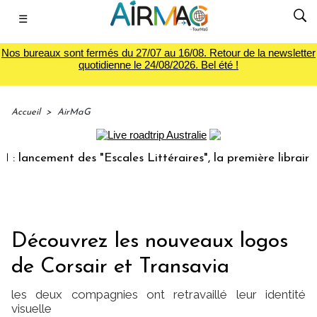
☰
Nos bureaux sont fermés du 27/07 au 16/08. Retour de la newsletter
quotidienne le 24/08/2026. Bel été !
Accueil
>
AirMaG
ncement des "Escales Littéraires", la première librairie du 
Découvrez les nouveaux logos
de Corsair et Transavia
les deux compagnies ont retravaillé leur identité
visuelle