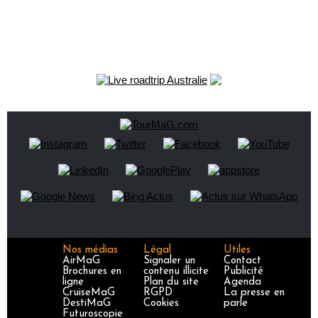
Nos médias
Légal
Utiles
AirMaG
Signaler un
Contact
Brochures en
contenu illicite
Publicité
ligne
Plan du site
Agenda
CruiseMaG
RGPD
La presse en
DestiMaG
Cookies
parle
Futuroscopie