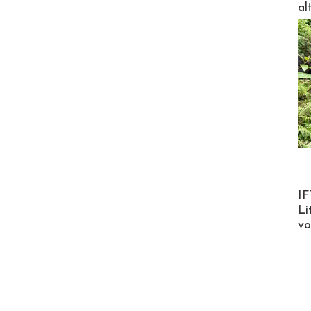
al
Product
IF
Li
v