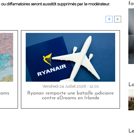
fo
x ou diffamatoires seront aussitôt supprimés par le modérateur.
<
>
Webinai
La
Vendredi 24 Juillet 2026 - 12:01
eams
Ryanair remporte une bataille judiciaire
contre eDreams en Irlande
DESTI
Le