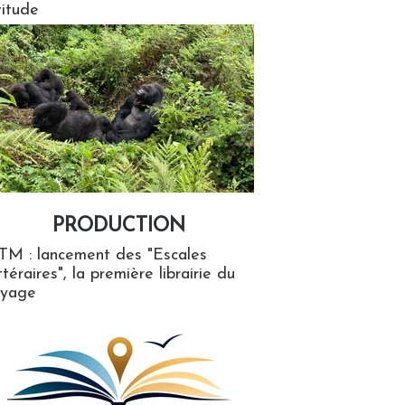
titude
PRODUCTION
ion
TM : lancement des "Escales
ttéraires", la première librairie du
oyage