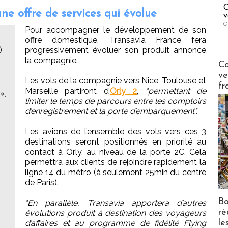
C
ne offre de services qui évolue
v
O
Pour accompagner le développement de son
offre domestique, Transavia France fera
)
progressivement évoluer son produit annonce
la compagnie.
Publi-n
Co
ve
Les vols de la compagnie vers Nice, Toulouse et
fr
Marseille partiront d’
Orly 2
,
"permettant de
»,
limiter le temps de parcours entre les comptoirs
d’enregistrement et la porte d’embarquement".
Les avions de l’ensemble des vols vers ces 3
destinations seront positionnés en priorité au
contact à Orly, au niveau de la porte 2C. Cela
permettra aux clients de rejoindre rapidement la
ligne 14 du métro (à seulement 25min du centre
de Paris).
Bo
"En parallèle, Transavia apportera d’autres
ré
évolutions produit à destination des voyageurs
d’affaires et au programme de fidélité Flying
le