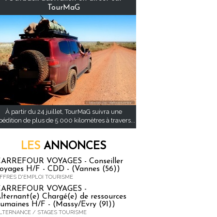
TourMaG
À partir du 24 juillet, TourMaG suivra une
pédition de plus de 5 000 kilomètres à travers...
LES
ANNONCES
ARREFOUR VOYAGES - Conseiller
oyages H/F - CDD - (Vannes (56))
FFRES D'EMPLOI TOURISME
CARREFOUR VOYAGES -
lternant(e) Chargé(e) de ressources
umaines H/F - (Massy/Evry (91))
LTERNANCE / STAGES TOURISME