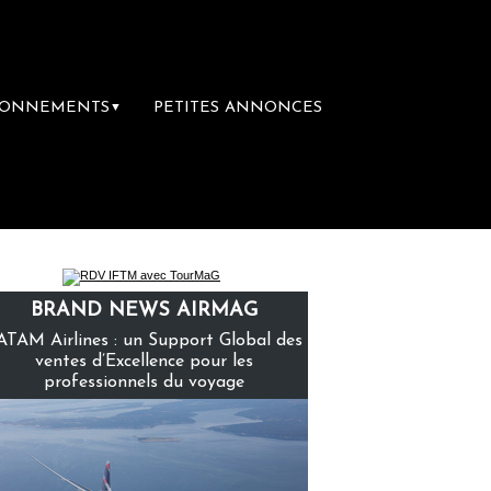
BONNEMENTS
PETITES ANNONCES
▼
emière librairie du voyage
Le groupe Saint
BRAND NEWS AIRMAG
ATAM Airlines : un Support Global des
ventes d’Excellence pour les
professionnels du voyage