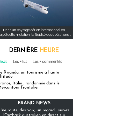
Dans un paysage aérien international en
rpétuelle mutation, la fluidité des opérations...
DERNIÈRE
HEURE
News
Les + lus
Les + commentés
e Rwanda, un tourisme à haute
ltitude
rance, Italie : randonnée dans le
ercantour frontalier
BRAND NEWS
Une route, des voix, un regard : suivez
l’Outback australien en direct sur