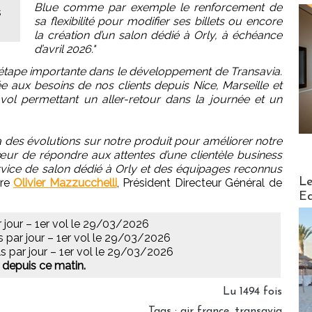
Blue comme par exemple le renforcement de
s
sa flexibilité pour modifier ses billets ou encore
la création d’un salon dédié à Orly, à échéance
d’avril 2026."
étape importante dans le développement de Transavia.
 aux besoins de nos clients depuis Nice, Marseille et
ol permettant un aller-retour dans la journée et un
 des évolutions sur notre produit pour améliorer notre
œur de répondre aux attentes d’une clientèle business
ervice de salon dédié à Orly et des équipages reconnus
Distribu
Le
are
Olivier Mazzucchelli
, Président Directeur Général de
Ed
ar jour – 1er vol le 29/03/2026
ols par jour – 1er vol le 29/03/2026
ols par jour – 1er vol le 29/03/2026
 depuis ce matin.
Lu 1494 fois
Tags
:
air france
,
transavia