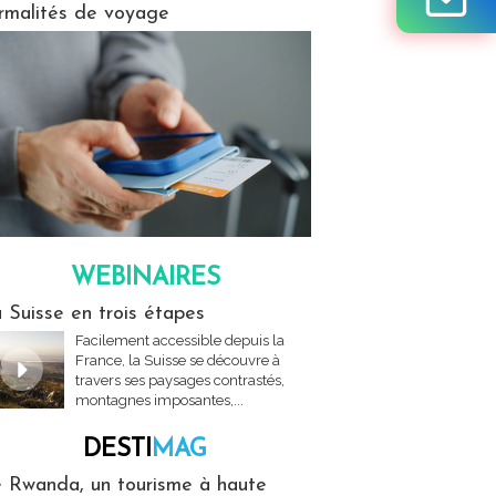
rmalités de voyage
WEBINAIRES
res
 Suisse en trois étapes
Facilement accessible depuis la
France, la Suisse se découvre à
travers ses paysages contrastés,
montagnes imposantes,...
DESTI
MAG
MAG
 Rwanda, un tourisme à haute