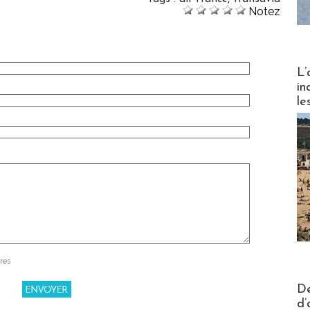
Notez
Partez
L’
in
le
res
Actus V
De
d’