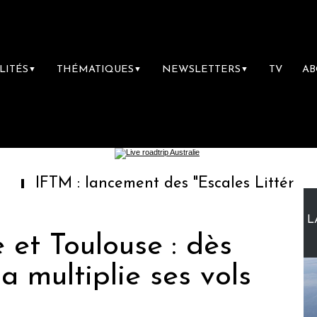
LITÉS
THÉMATIQUES
NEWSLETTERS
TV
A
▼
▼
▼
 : lancement des "Escales Littéraires", la pr
L
e et Toulouse : dès
a multiplie ses vols