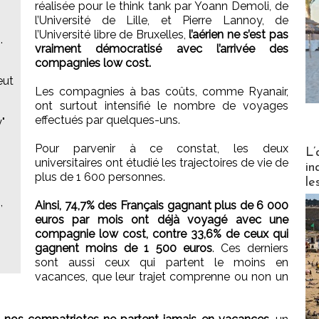
réalisée pour le think tank par Yoann Demoli, de
l’Université de Lille, et Pierre Lannoy, de
l’Université libre de Bruxelles,
l’aérien ne s’est pas
.
vraiment démocratisé avec l’arrivée des
compagnies low cost.
eut
Les compagnies à bas coûts, comme Ryanair,
ont surtout intensifié le nombre de voyages
effectués par quelques-uns.
"
Partez
Pour parvenir à ce constat, les deux
L’
universitaires ont étudié les trajectoires de vie de
in
plus de 1 600 personnes.
le
,
Ainsi, 74,7% des Français gagnant plus de 6 000
euros par mois ont déjà voyagé avec une
compagnie low cost, contre 33,6% de ceux qui
gagnent moins de 1 500 euros
. Ces derniers
sont aussi ceux qui partent le moins en
vacances, que leur trajet comprenne ou non un