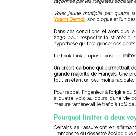
façonnée par les inégalités sociales e
Voler jeune multiplie par quatre la
Yoann Demoli,
sociologue et l’un des
Dans ces conditions, et alors que le
2030 pour respecter la stratégie 
hypothèse qui fera grincer des dents 
Le think tank propose ainsi de
limite
Un crédit carbone qui permettrait de 
grande majorité de Français.
Une prop
tout en étant un peu moins radicale.
Pour rappel, l’ingénieur à l’origine du 
à quatre vols au cours d’une vie p
mesure ramènerait le trafic à 10% de 
Pourquoi limiter à deux v
Certains se rassureront en affirman
l’immensité du désastre écologique q