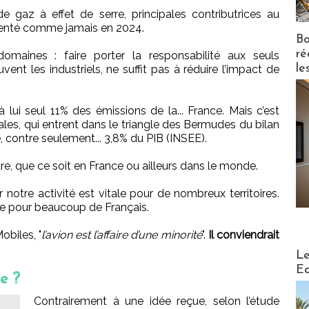
 gaz à effet de serre, principales contributrices au
menté comme jamais en 2024.
Bo
ré
aines : faire porter la responsabilité aux seuls
le
t les industriels, ne suffit pas à réduire l’impact de
lui seul 11% des émissions de la... France. Mais c’est
ales, qui entrent dans le triangle des Bermudes du bilan
, contre seulement... 3,8% du PIB (INSEE).
tre, que ce soit en France ou ailleurs dans le monde.
car notre activité est vitale pour de nombreux territoires.
e pour beaucoup de Français.
obiles, "
l’avion est l’affaire d’une minorité
".
Il conviendrait
Distribu
Le
Ed
e ?
Contrairement à une idée reçue, selon l’étude