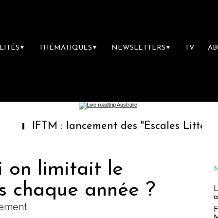
LITÉS
THÉMATIQUES
NEWSLETTERS
TV
A
▼
▼
▼
TM : lancement des "Escales Littéraires", la 
 on limitait le
s chaque année ?
L
a
lement
F
M