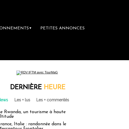
BONNEMENTS
PETITES ANNONCES
▼
première librairie du voyage
Le groupe Sai
DERNIÈRE
HEURE
News
Les + lus
Les + commentés
e Rwanda, un tourisme à haute
ltitude
rance, Italie : randonnée dans le
ercantour frontalier