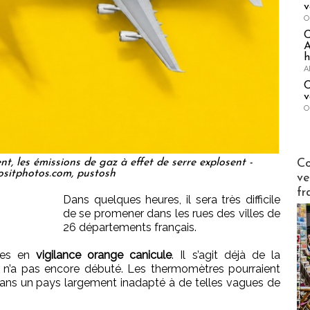
v
O
A
h
A
C
v
O
Publi-n
Co
t, les émissions de gaz à effet de serre explosent -
sitphotos.com, pustosh
ve
fr
Dans quelques heures, il sera très difficile
de se promener dans les rues des villes de
26 départements français.
ires en
vigilance orange canicule
. Il s’agit déjà de la
té n’a pas encore débuté. Les thermomètres pourraient
 dans un pays largement inadapté à de telles vagues de