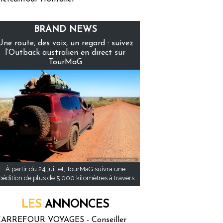
BRAND NEWS
Une route, des voix, un regard : suivez
l’Outback australien en direct sur
TourMaG
À partir du 24 juillet, TourMaG suivra une
pédition de plus de 5 000 kilomètres à travers...
LES
ANNONCES
ARREFOUR VOYAGES - Conseiller