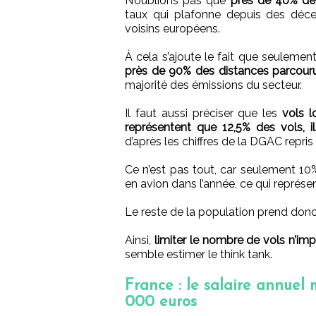
N’oublions pas que
près de 40% de
taux qui plafonne depuis des décen
voisins européens.
À cela s’ajoute le fait que seulemen
près de 90% des distances parcouru
majorité des émissions du secteur.
Il faut aussi préciser que les
vols l
représentent que 12,5% des vols, i
d’après les chiffres de la DGAC repri
Ce n’est pas tout, car seulement 10%
en avion dans l’année, ce qui représ
Le reste de la population prend donc 
Ainsi,
limiter le nombre de vols n’imp
semble estimer le think tank.
France : le salaire annuel
000 euros