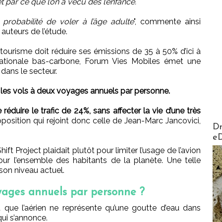
t par ce que l’on a vécu dès l’enfance.
 probabilité de voler à l’âge adulte
", commente ainsi
 auteurs de l’étude.
 tourisme doit réduire ses émissions de 35 à 50% d’ici à
nationale bas-carbone, Forum Vies Mobiles émet une
dans le secteur.
r les vols à deux voyages annuels par personne.
réduire le trafic de 24%, sans affecter la vie d’une très
osition qui rejoint donc celle de Jean-Marc Jancovici,
AirMa
Dr
e
Shift Project plaidait plutôt pour limiter l’usage de l’avion
our l’ensemble des habitants de la planète. Une telle
son niveau actuel.
oyages annuels par personne ?
t que l’aérien ne représente qu’une goutte d’eau dans
ui s’annonce.