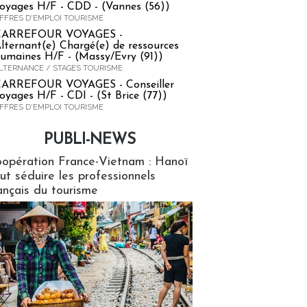
oyages H/F - CDD - (Vannes (56))
FFRES D'EMPLOI TOURISME
CARREFOUR VOYAGES -
lternant(e) Chargé(e) de ressources
umaines H/F - (Massy/Evry (91))
LTERNANCE / STAGES TOURISME
ARREFOUR VOYAGES - Conseiller
oyages H/F - CDI - (St Brice (77))
FFRES D'EMPLOI TOURISME
PUBLI-NEWS
ews
opération France-Vietnam : Hanoï
ut séduire les professionnels
ançais du tourisme