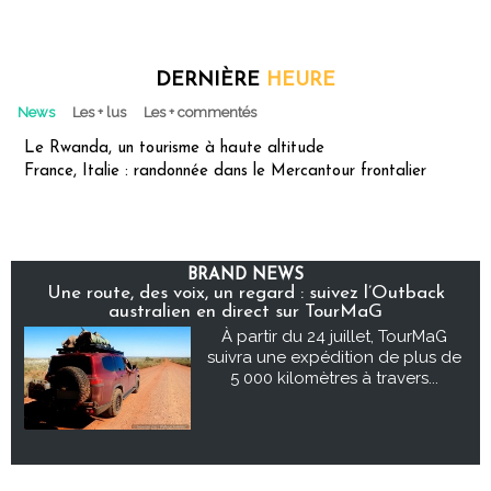
DERNIÈRE
HEURE
News
Les + lus
Les + commentés
Le Rwanda, un tourisme à haute altitude
France, Italie : randonnée dans le Mercantour frontalier
BRAND NEWS
Une route, des voix, un regard : suivez l’Outback
australien en direct sur TourMaG
À partir du 24 juillet, TourMaG
suivra une expédition de plus de
5 000 kilomètres à travers...