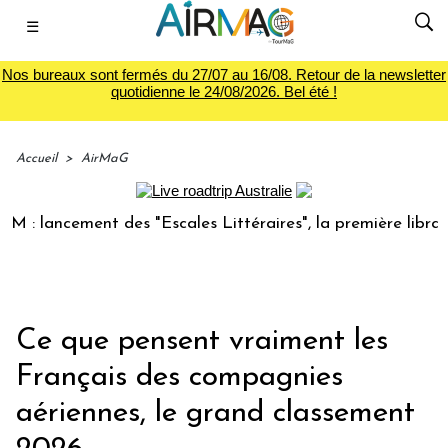
☰
Nos bureaux sont fermés du 27/07 au 16/08. Retour de la newsletter
quotidienne le 24/08/2026. Bel été !
Accueil
>
AirMaG
ncement des "Escales Littéraires", la première librairie du 
Ce que pensent vraiment les
Français des compagnies
aériennes, le grand classement