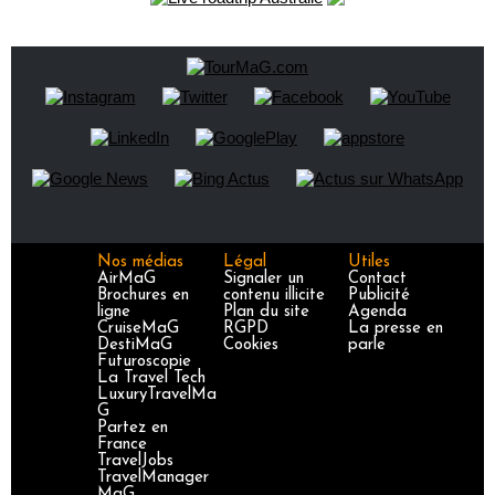
Nos médias
Légal
Utiles
AirMaG
Signaler un
Contact
Brochures en
contenu illicite
Publicité
ligne
Plan du site
Agenda
CruiseMaG
RGPD
La presse en
DestiMaG
Cookies
parle
Futuroscopie
La Travel Tech
LuxuryTravelMa
G
Partez en
France
TravelJobs
TravelManager
MaG