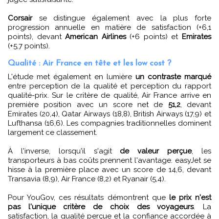
Corsair
se distingue également avec la plus forte
progression annuelle en matière de satisfaction (+6,1
points), devant
American Airlines
(+6 points) et
Emirates
(+5,7 points).
Qualité : Air France en tête et les low cost ?
L'étude met également en lumière
un contraste marqué
entre perception de la qualité et perception du rapport
qualité-prix. Sur le critère de qualité, Air France arrive en
première position avec un score net de
51,2
, devant
Emirates (20,4), Qatar Airways (18,8), British Airways (17,9) et
Lufthansa (16,6). Les compagnies traditionnelles dominent
largement ce classement.
À l'inverse, lorsqu'il s'agit
de valeur perçue
, les
transporteurs à bas coûts prennent l'avantage. easyJet se
hisse à la première place avec un score de 14,6, devant
Transavia (8,9), Air France (8,2) et Ryanair (5,4).
Pour YouGov, ces résultats démontrent que
le prix n'est
pas l'unique critère de choix des voyageurs
. La
satisfaction, la qualité perçue et la confiance accordée à