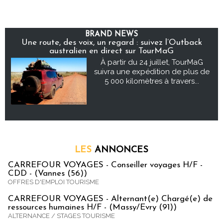
BRAND NEWS
Une route, des voix, un regard : suivez l’Outback
australien en direct sur TourMaG
À partir du 24 juillet, TourMaG
suivra une expédition de plus de
5 000 kilomètres à travers...
LES
ANNONCES
CARREFOUR VOYAGES - Conseiller voyages H/F -
CDD - (Vannes (56))
OFFRES D'EMPLOI TOURISME
CARREFOUR VOYAGES - Alternant(e) Chargé(e) de
ressources humaines H/F - (Massy/Evry (91))
ALTERNANCE / STAGES TOURISME