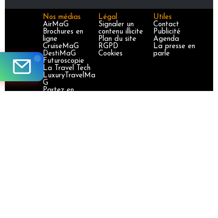
Nos médias
Légal
Utiles
AirMaG
Signaler un
Contact
Brochures en
contenu illicite
Publicité
ligne
Plan du site
Agenda
CruiseMaG
RGPD
La presse en
DestiMaG
Cookies
parle
Futuroscopie
La Travel Tech
LuxuryTravelMa
G
Partez en
France
TravelJobs
TravelManager
MaG
VoyageursMaG
Voyages
Responsables
Site certifié