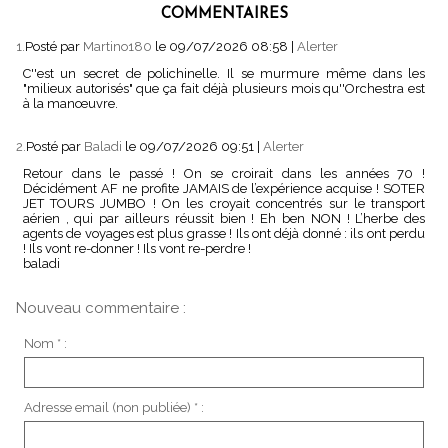
COMMENTAIRES
1.
Posté par
Martino180
le 09/07/2026 08:58
|
Alerter
C''est un secret de polichinelle. Il se murmure même dans les
"milieux autorisés" que ça fait déjà plusieurs mois qu''Orchestra est
à la manœuvre.
2.
Posté par
Baladi
le 09/07/2026 09:51
|
Alerter
Retour dans le passé ! On se croirait dans les années 70 !
Décidément AF ne profite JAMAIS de l’expérience acquise ! SOTER
JET TOURS JUMBO ! On les croyait concentrés sur le transport
aérien , qui par ailleurs réussit bien ! Eh ben NON ! L’herbe des
agents de voyages est plus grasse ! Ils ont déjà donné : ils ont perdu
! Ils vont re-donner ! Ils vont re-perdre !
baladi
Nouveau commentaire :
Nom * :
Adresse email (non publiée) * :