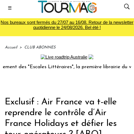
☰
Nos bureaux sont fermés du 27/07 au 16/08. Retour de la newsletter
quotidienne le 24/08/2026. Bel été !
Accueil
>
CLUB ABONNES
s "Escales Littéraires", la première librairie du voyage
Exclusif : Air France va t-elle
reprendre le contrôle d’Air
France Holidays et défier les