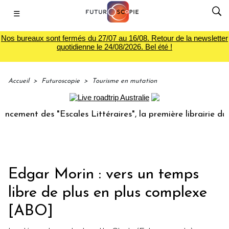
☰
Nos bureaux sont fermés du 27/07 au 16/08. Retour de la newsletter
quotidienne le 24/08/2026. Bel été !
Accueil
>
Futuroscopie
>
Tourisme en mutation
es "Escales Littéraires", la première librairie du voyage
L
Edgar Morin : vers un temps
libre de plus en plus complexe
[ABO]