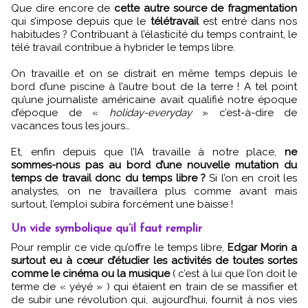
Que dire encore de
cette autre source de fragmentation
qui s’impose depuis que le
télétravail
est entré dans nos
habitudes ? Contribuant à l’élasticité du temps contraint, le
télé travail contribue à hybrider le temps libre.
On travaille et on se distrait en même temps depuis le
bord d’une piscine à l’autre bout de la terre ! A tel point
qu’une journaliste américaine avait qualifié notre époque
d’époque de «
holiday-everyday
» c’est-à-dire de
vacances tous les jours…
Et, enfin depuis que l’IA travaille à notre place,
ne
sommes-nous pas au bord d’une nouvelle mutation du
temps de travail donc du temps libre ?
Si l’on en croit les
analystes, on ne travaillera plus comme avant mais
surtout, l’emploi subira forcément une baisse !
Un vide symbolique qu’il faut remplir
Pour remplir ce vide qu’offre le temps libre,
Edgar Morin a
surtout eu à cœur d’étudier les activités de toutes sortes
comme le cinéma ou la musique
( c’est à lui que l’on doit le
terme de « yéyé » ) qui étaient en train de se massifier et
de subir une révolution qui, aujourd’hui, fournit à nos vies