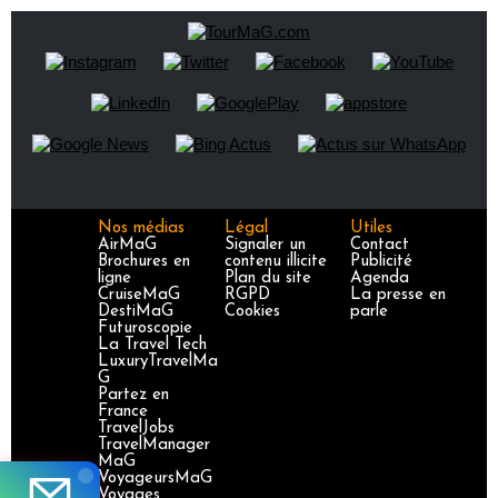
Nos médias
Légal
Utiles
AirMaG
Signaler un
Contact
Brochures en
contenu illicite
Publicité
ligne
Plan du site
Agenda
CruiseMaG
RGPD
La presse en
DestiMaG
Cookies
parle
Futuroscopie
La Travel Tech
LuxuryTravelMa
G
Partez en
France
TravelJobs
TravelManager
MaG
VoyageursMaG
Voyages