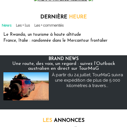
DERNIÈRE
HEURE
News
Les + lus
Les + commentés
Le Rwanda, un tourisme à haute altitude
France, Italie : randonnée dans le Mercantour frontalier
BRAND NEWS
Une route, des voix, un regard : suivez l’Outback
australien en direct sur TourMaG
À partir du 24 juillet, TourMaG suivra
une expédition de plus de 5 000
kilomètres à travers...
LES
ANNONCES