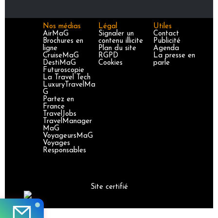
Nos médias
Légal
Utiles
AirMaG
Signaler un
Contact
Brochures en
contenu illicite
Publicité
ligne
Plan du site
Agenda
CruiseMaG
RGPD
La presse en
DestiMaG
Cookies
parle
Futuroscopie
La Travel Tech
LuxuryTravelMa
G
Partez en
France
TravelJobs
TravelManager
MaG
VoyageursMaG
Voyages
Responsables
Site certifié