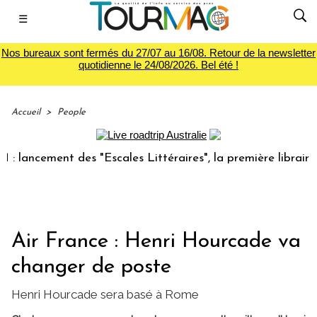
☰
Nos bureaux sont fermés du 27/07 au 16/08. Retour de la newsletter
quotidienne le 24/08/2026. Bel été !
Accueil
>
People
ancement des "Escales Littéraires", la première librairie du
Air France : Henri Hourcade va
changer de poste
Henri Hourcade sera basé à Rome