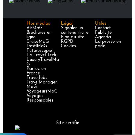
Nos médias
Légal
Utiles
AirMaG
Signaler un
Contact
Brochures en
contenu illicite
Publicité
ligne
Plan du site
Agenda
CruiseMaG
RGPD
La presse en
DestiMaG
Cookies
parle
Futuroscopie
La Travel Tech
LuxuryTravelMa
G
Partez en
France
TravelJobs
TravelManager
MaG
VoyageursMaG
Voyages
Responsables
Site certifié