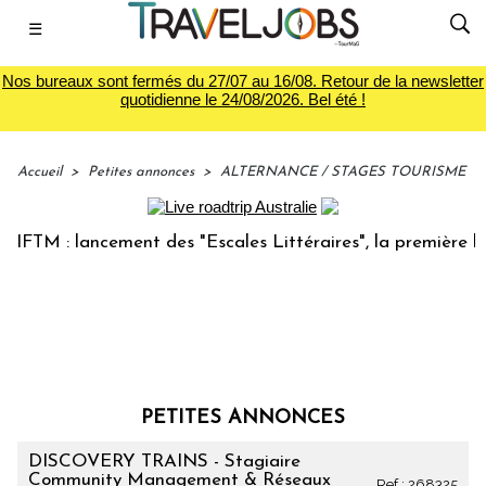
☰
Nos bureaux sont fermés du 27/07 au 16/08. Retour de la newsletter
quotidienne le 24/08/2026. Bel été !
Accueil
>
Petites annonces
>
ALTERNANCE / STAGES TOURISME
M : lancement des "Escales Littéraires", la première librair
PETITES ANNONCES
DISCOVERY TRAINS - Stagiaire
Community Management & Réseaux
Ref : 268325